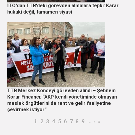
İTO'dan TTB'deki görevden almalara tepki: Karar
hukuki değil, tamamen siyasi
TTB Merkez Konseyi görevden alındı – Şebnem
Korur Fincancı: “AKP kendi yönetiminde olmayan
meslek örgütlerini de rant ve gelir faaliyetine
çevirmek istiyor”
Sayfalama
Şu an kullanılan sayfa
Page
Page
Page
Page
Page
Page
Page
Page
…
Sonraki sayfa
Son sayfa
1
2
3
4
5
6
7
8
9
›
»