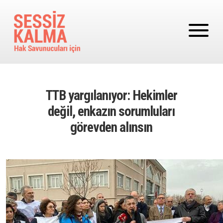
Ana içeriğe atla
TTB yargılanıyor: Hekimler
değil, enkazın sorumluları
görevden alınsın
Image