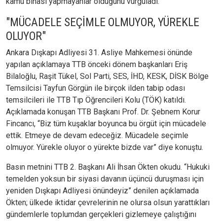
kamu binası yapmayanlar olduğunu vurguladı.
"MÜCADELE SEÇİMLE OLMUYOR, YÜREKLE
OLUYOR"
Ankara Dışkapı Adliyesi 31. Asliye Mahkemesi önünde
yapılan açıklamaya TTB önceki dönem başkanları Eriş
Bilaloğlu, Raşit Tükel, Sol Parti, SES, İHD, KESK, DİSK Bölge
Temsilcisi Tayfun Görgün ile birçok ilden tabip odası
temsilcileri ile TTB Tıp Öğrencileri Kolu (TÖK) katıldı.
Açıklamada konuşan TTB Başkanı Prof. Dr. Şebnem Korur
Fincancı, “Biz tüm kuşaklar boyunca bu örgüt için mücadele
ettik. Etmeye de devam edeceğiz. Mücadele seçimle
olmuyor. Yürekle oluyor o yürekte bizde var” diye konuştu.
Basın metnini TTB 2. Başkanı Ali İhsan Ökten okudu. “Hukuki
temelden yoksun bir siyasi davanın üçüncü duruşması için
yeniden Dışkapı Adliyesi önündeyiz” denilen açıklamada
Ökten; ülkede iktidar çevrelerinin ne olursa olsun yarattıkları
gündemlerle toplumdan gerçekleri gizlemeye çalıştığını