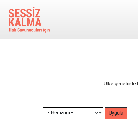
Ana içeriğe atla
Ülke genelinde h