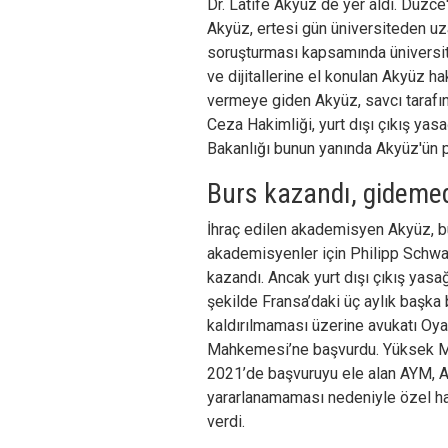
Dr. Latife Akyüz de yer aldı. Düzce
Akyüz, ertesi gün üniversiteden uzak
soruşturması kapsamında üniversit
ve dijitallerine el konulan Akyüz ha
vermeye giden Akyüz, savcı tarafı
Ceza Hakimliği, yurt dışı çıkış yasa
Bakanlığı bunun yanında Akyüz'ün 
Burs kazandı, gideme
İhraç edilen akademisyen Akyüz, bu
akademisyenler için Philipp Schwart
kazandı. Ancak yurt dışı çıkış yas
şekilde Fransa’daki üç aylık başka
kaldırılmaması üzerine avukatı Oy
Mahkemesi’ne başvurdu. Yüksek Mah
2021’de başvuruyu ele alan AYM, A
yararlanamaması nedeniyle özel hay
verdi.