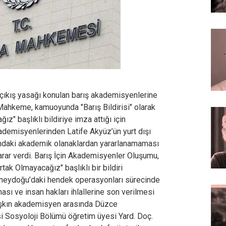
çıkış yasağı konulan barış akademisyenlerine
k Mahkeme, kamuoyunda "Barış Bildirisi" olarak
z" başlıklı bildiriye imza attığı için
kademisyenlerinden Latife Akyüz’ün yurt dışı
şındaki akademik olanaklardan yararlanamaması
arar verdi. Barış İçin Akademisyenler Oluşumu,
ak Olmayacağız" başlıklı bir bildiri
Güneydoğu’daki hendek operasyonları sürecinde
ası ve insan hakları ihlallerine son verilmesi
i aşkın akademisyen arasında Düzce
i Sosyoloji Bölümü öğretim üyesi Yard. Doç.