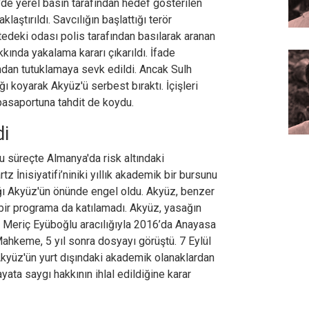
'de yerel basın tarafından hedef gösterilen
laştırıldı. Savcılığın başlattığı terör
edeki odası polis tarafından basılarak aranan
kkında yakalama kararı çıkarıldı. İfade
ndan tutuklamaya sevk edildi. Ancak Sulh
ğı koyarak Akyüz'ü serbest bıraktı. İçişleri
pasaportuna tahdit de koydu.
di
 süreçte Almanya'da risk altındaki
z İnisiyatifi’niniki yıllık akademik bir bursunu
ağı Akyüz'ün önünde engel oldu. Akyüz, benzer
 bir programa da katılamadı. Akyüz, yasağın
a Meriç Eyüboğlu aracılığıyla 2016’da Anayasa
keme, 5 yıl sonra dosyayı görüştü. 7 Eylül
kyüz'ün yurt dışındaki akademik olanaklardan
ata saygı hakkının ihlal edildiğine karar