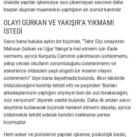
önünde yapılan işkenceye ses çıkarmayan savcının daha
baştan düşman muamelesi yaptığının en somut kanıtıdır.
OLAYI GÜRKAN VE YAKIŞIR’A YIKMAMI
İSTEDİ
Savcı bana hukuka aykırı bir biçimde, “Tahir Elçi cinayetini
Mahsun Gürkan ve Uğur Yakışır’a mal etmem için ifade
vermemi, ayrıca Kurşunlu Camiinin yakılmasını üstlenmemi,
yakıp yıkılan okulların sorumluluğunu üstelenmemi ve
askerlerce öldürülen yaşlı engelli bir insanın olayını
üstlenmemi” diye bana dayatmada bulundu. Aksi takdirde
öldürüleceğimi belirtip tehdit etti ve peşinden ‘Bunları
arkadaşlarınızın yaptığını söyleyin ben de sizi bırakacağım,
söz veriyorum” diyerek vaatte bulundu. Daha ilk andan savcı
aleyhime kullanacak biçimde hareket etmemi dayatıp, ayrıca
öldürmekle tehdit ederek kendini mahkeme yerine
koymuştur.
Hem asker ve polislerce yapılan işkence, psikolojik baskı,