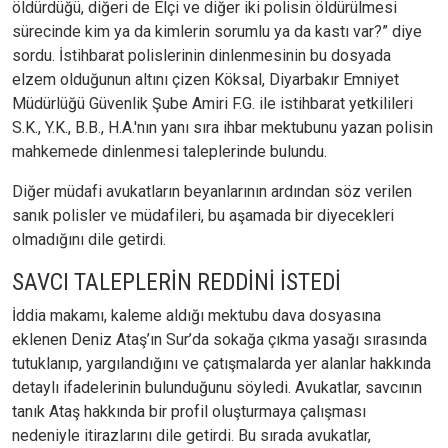
öldürdüğü, diğeri de Elçi ve diğer iki polisin öldürülmesi
sürecinde kim ya da kimlerin sorumlu ya da kastı var?” diye
sordu. İstihbarat polislerinin dinlenmesinin bu dosyada
elzem olduğunun altını çizen Köksal, Diyarbakır Emniyet
Müdürlüğü Güvenlik Şube Amiri F.G. ile istihbarat yetkilileri
S.K., Y.K., B.B., H.A.'nın yanı sıra ihbar mektubunu yazan polisin
mahkemede dinlenmesi taleplerinde bulundu.
Diğer müdafi avukatların beyanlarının ardından söz verilen
sanık polisler ve müdafileri, bu aşamada bir diyecekleri
olmadığını dile getirdi.
SAVCI TALEPLERİN REDDİNİ İSTEDİ
İddia makamı, kaleme aldığı mektubu dava dosyasına
eklenen Deniz Ataş’ın Sur’da sokağa çıkma yasağı sırasında
tutuklanıp, yargılandığını ve çatışmalarda yer alanlar hakkında
detaylı ifadelerinin bulunduğunu söyledi. Avukatlar, savcının
tanık Ataş hakkında bir profil oluşturmaya çalışması
nedeniyle itirazlarını dile getirdi. Bu sırada avukatlar,