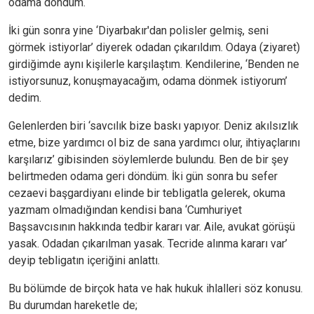
odama döndüm.
İki gün sonra yine ‘Diyarbakır'dan polisler gelmiş, seni
görmek istiyorlar’ diyerek odadan çıkarıldım. Odaya (ziyaret)
girdiğimde aynı kişilerle karşılaştım. Kendilerine, ‘Benden ne
istiyorsunuz, konuşmayacağım, odama dönmek istiyorum’
dedim.
Gelenlerden biri ‘savcılık bize baskı yapıyor. Deniz akılsızlık
etme, bize yardımcı ol biz de sana yardımcı olur, ihtiyaçlarını
karşılarız’ gibisinden söylemlerde bulundu. Ben de bir şey
belirtmeden odama geri döndüm. İki gün sonra bu sefer
cezaevi başgardiyanı elinde bir tebligatla gelerek, okuma
yazmam olmadığından kendisi bana ‘Cumhuriyet
Başsavcısının hakkında tedbir kararı var. Aile, avukat görüşü
yasak. Odadan çıkarılman yasak. Tecride alınma kararı var’
deyip tebligatın içeriğini anlattı.
Bu bölümde de birçok hata ve hak hukuk ihlalleri söz konusu.
Bu durumdan hareketle de;