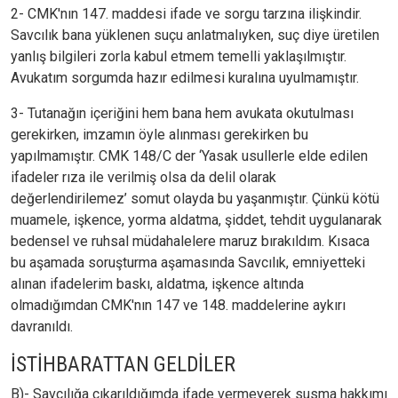
2- CMK'nın 147. maddesi ifade ve sorgu tarzına ilişkindir.
Savcılık bana yüklenen suçu anlatmalıyken, suç diye üretilen
yanlış bilgileri zorla kabul etmem temelli yaklaşılmıştır.
Avukatım sorgumda hazır edilmesi kuralına uyulmamıştır.
3- Tutanağın içeriğini hem bana hem avukata okutulması
gerekirken, imzamın öyle alınması gerekirken bu
yapılmamıştır. CMK 148/C der ‘Yasak usullerle elde edilen
ifadeler rıza ile verilmiş olsa da delil olarak
değerlendirilemez’ somut olayda bu yaşanmıştır. Çünkü kötü
muamele, işkence, yorma aldatma, şiddet, tehdit uygulanarak
bedensel ve ruhsal müdahalelere maruz bırakıldım. Kısaca
bu aşamada soruşturma aşamasında Savcılık, emniyetteki
alınan ifadelerim baskı, aldatma, işkence altında
olmadığımdan CMK'nın 147 ve 148. maddelerine aykırı
davranıldı.
İSTİHBARATTAN GELDİLER
B)- Savcılığa çıkarıldığımda ifade vermeyerek susma hakkımı