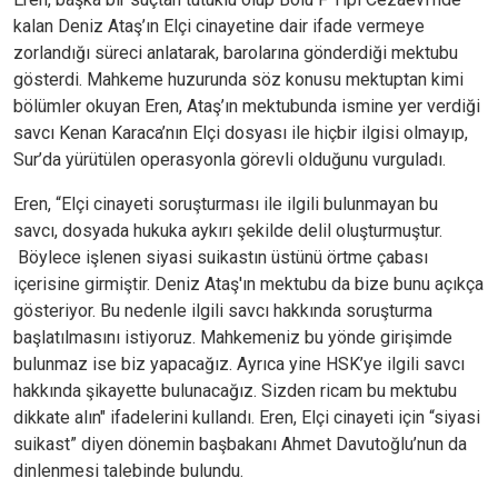
kalan Deniz Ataş’ın Elçi cinayetine dair ifade vermeye
zorlandığı süreci anlatarak, barolarına gönderdiği mektubu
gösterdi. Mahkeme huzurunda söz konusu mektuptan kimi
bölümler okuyan Eren, Ataş’ın mektubunda ismine yer verdiği
savcı Kenan Karaca’nın Elçi dosyası ile hiçbir ilgisi olmayıp,
Sur’da yürütülen operasyonla görevli olduğunu vurguladı.
Eren, “Elçi cinayeti soruşturması ile ilgili bulunmayan bu
savcı, dosyada hukuka aykırı şekilde delil oluşturmuştur.
Böylece işlenen siyasi suikastın üstünü örtme çabası
içerisine girmiştir. Deniz Ataş'ın mektubu da bize bunu açıkça
gösteriyor. Bu nedenle ilgili savcı hakkında soruşturma
başlatılmasını istiyoruz. Mahkemeniz bu yönde girişimde
bulunmaz ise biz yapacağız. Ayrıca yine HSK’ye ilgili savcı
hakkında şikayette bulunacağız. Sizden ricam bu mektubu
dikkate alın" ifadelerini kullandı. Eren, Elçi cinayeti için “siyasi
suikast” diyen dönemin başbakanı Ahmet Davutoğlu’nun da
dinlenmesi talebinde bulundu.