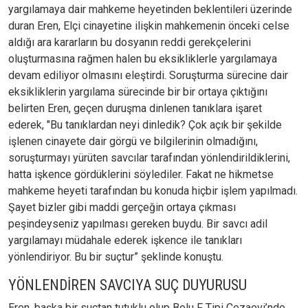
yargılamaya dair mahkeme heyetinden beklentileri üzerinde
duran Eren, Elçi cinayetine ilişkin mahkemenin önceki celse
aldığı ara kararların bu dosyanın reddi gerekçelerini
oluşturmasına rağmen halen bu eksikliklerle yargılamaya
devam ediliyor olmasını eleştirdi. Soruşturma sürecine dair
eksikliklerin yargılama sürecinde bir bir ortaya çıktığını
belirten Eren, geçen duruşma dinlenen tanıklara işaret
ederek, "Bu tanıklardan neyi dinledik? Çok açık bir şekilde
işlenen cinayete dair görgü ve bilgilerinin olmadığını,
soruşturmayı yürüten savcılar tarafından yönlendirildiklerini,
hatta işkence gördüklerini söylediler. Fakat ne hikmetse
mahkeme heyeti tarafından bu konuda hiçbir işlem yapılmadı.
Şayet bizler gibi maddi gerçeğin ortaya çıkması
peşindeyseniz yapılması gereken buydu. Bir savcı adil
yargılamayı müdahale ederek işkence ile tanıkları
yönlendiriyor. Bu bir suçtur” şeklinde konuştu.
YÖNLENDİREN SAVCIYA SUÇ DUYURUSU
Eren, başka bir suçtan tutuklu olup Bolu F Tipi Cezaevi’nde