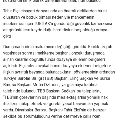
huzurunda tanık olarak dinlenilmesi talebinde bulundu.
Tahir Elçi cinayeti dosyasında en önemli delillerden birini
oluşturan ve bozuk olması nedeniyle mahkemenin
incelenmesi için TÜBİTAK’a gönderdiği güvenlik kamerasına
ait görüntülerin kaydolduğu hard diskin boş olduğu ortaya
çıktı.
Duruşmada iddia makamının değiştiği görüldü. Kimlik tespiti
yapılması sonrası mahkeme başkanı, önceki duruşmada
alınan kararlar doğrultusunda dosyaya eklenen belgeleri
açıkladı. Elçi ailesi avukatlarının dosyaya eklenen belgelere
ilişkin ayrıntılı beyanda bulunacaklarını söylemesinin ardından
Türkiye Barolar Birliği (TBB) Başkanı Erinç Sağkan ve Bursa
Barosu Başkanı Metin Öztosun, yargılamaya katılma
talebinde bulundu. TBB Başkanı Sağkan, bu taleplerini,
“TBB’nin görevlerinin başında meslektaşlarına yönelik hak
ihlallerini takip etmek ve gerekli yasal başvuruları yapmak
vardır. Diyarbakır Barosu Başkanı Tahir Elçi’nin de benzer
şekilde bu sorumluluğunu yerine getirmeye çalışırken