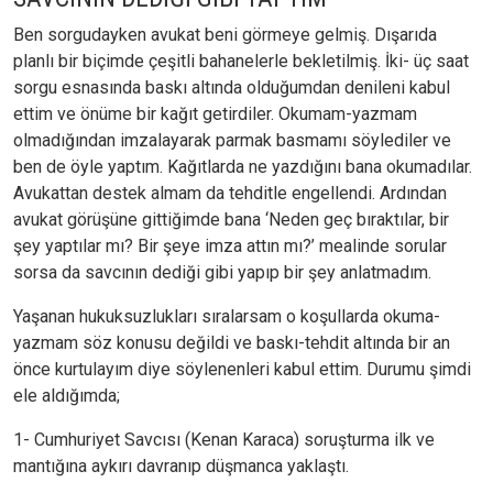
Ben sorgudayken avukat beni görmeye gelmiş. Dışarıda
planlı bir biçimde çeşitli bahanelerle bekletilmiş. İki- üç saat
sorgu esnasında baskı altında olduğumdan denileni kabul
ettim ve önüme bir kağıt getirdiler. Okumam-yazmam
olmadığından imzalayarak parmak basmamı söylediler ve
ben de öyle yaptım. Kağıtlarda ne yazdığını bana okumadılar.
Avukattan destek almam da tehditle engellendi. Ardından
avukat görüşüne gittiğimde bana ‘Neden geç bıraktılar, bir
şey yaptılar mı? Bir şeye imza attın mı?’ mealinde sorular
sorsa da savcının dediği gibi yapıp bir şey anlatmadım.
Yaşanan hukuksuzlukları sıralarsam o koşullarda okuma-
yazmam söz konusu değildi ve baskı-tehdit altında bir an
önce kurtulayım diye söylenenleri kabul ettim. Durumu şimdi
ele aldığımda;
1- Cumhuriyet Savcısı (Kenan Karaca) soruşturma ilk ve
mantığına aykırı davranıp düşmanca yaklaştı.