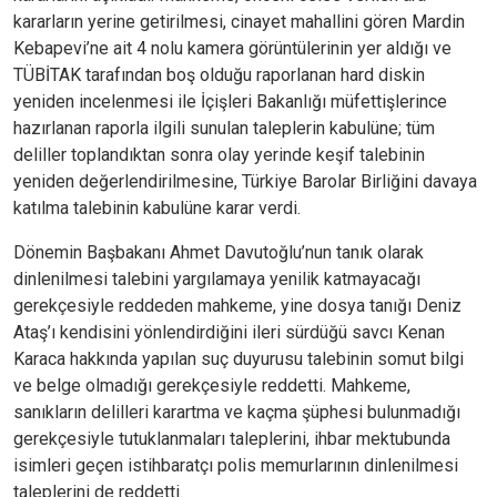
kararların yerine getirilmesi, cinayet mahallini gören Mardin
Kebapevi’ne ait 4 nolu kamera görüntülerinin yer aldığı ve
TÜBİTAK tarafından boş olduğu raporlanan hard diskin
yeniden incelenmesi ile İçişleri Bakanlığı müfettişlerince
hazırlanan raporla ilgili sunulan taleplerin kabulüne; tüm
deliller toplandıktan sonra olay yerinde keşif talebinin
yeniden değerlendirilmesine, Türkiye Barolar Birliğini davaya
katılma talebinin kabulüne karar verdi.
Dönemin Başbakanı Ahmet Davutoğlu’nun tanık olarak
dinlenilmesi talebini yargılamaya yenilik katmayacağı
gerekçesiyle reddeden mahkeme, yine dosya tanığı Deniz
Ataş’ı kendisini yönlendirdiğini ileri sürdüğü savcı Kenan
Karaca hakkında yapılan suç duyurusu talebinin somut bilgi
ve belge olmadığı gerekçesiyle reddetti. Mahkeme,
sanıkların delilleri karartma ve kaçma şüphesi bulunmadığı
gerekçesiyle tutuklanmaları taleplerini, ihbar mektubunda
isimleri geçen istihbaratçı polis memurlarının dinlenilmesi
taleplerini de reddetti.