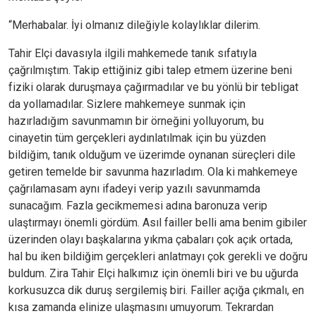
“Merhabalar. İyi olmanız dileğiyle kolaylıklar dilerim.
Tahir Elçi davasıyla ilgili mahkemede tanık sıfatıyla
çağrılmıştım. Takip ettiğiniz gibi talep etmem üzerine beni
fiziki olarak duruşmaya çağırmadılar ve bu yönlü bir tebligat
da yollamadılar. Sizlere mahkemeye sunmak için
hazırladığım savunmamın bir örneğini yolluyorum, bu
cinayetin tüm gerçekleri aydınlatılmak için bu yüzden
bildiğim, tanık olduğum ve üzerimde oynanan süreçleri dile
getiren temelde bir savunma hazırladım. Ola ki mahkemeye
çağrılamasam aynı ifadeyi verip yazılı savunmamda
sunacağım. Fazla gecikmemesi adına baronuza verip
ulaştırmayı önemli gördüm. Asıl failler belli ama benim gibiler
üzerinden olayı başkalarına yıkma çabaları çok açık ortada,
hal bu iken bildiğim gerçekleri anlatmayı çok gerekli ve doğru
buldum. Zira Tahir Elçi halkımız için önemli biri ve bu uğurda
korkusuzca dik duruş sergilemiş biri. Failler açığa çıkmalı, en
kısa zamanda elinize ulaşmasını umuyorum. Tekrardan