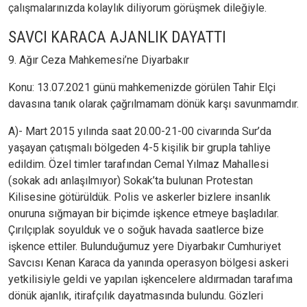
çalışmalarınızda kolaylık diliyorum görüşmek dileğiyle.
SAVCI KARACA AJANLIK DAYATTI
9. Ağır Ceza Mahkemesi’ne Diyarbakır
Konu: 13.07.2021 günü mahkemenizde görülen Tahir Elçi
davasına tanık olarak çağrılmamam dönük karşı savunmamdır.
A)- Mart 2015 yılında saat 20.00-21-00 civarında Sur’da
yaşayan çatışmalı bölgeden 4-5 kişilik bir grupla tahliye
edildim. Özel timler tarafından Cemal Yılmaz Mahallesi
(sokak adı anlaşılmıyor) Sokak’ta bulunan Protestan
Kilisesine götürüldük. Polis ve askerler bizlere insanlık
onuruna sığmayan bir biçimde işkence etmeye başladılar.
Çırılçıplak soyulduk ve o soğuk havada saatlerce bize
işkence ettiler. Bulunduğumuz yere Diyarbakır Cumhuriyet
Savcısı Kenan Karaca da yanında operasyon bölgesi askeri
yetkilisiyle geldi ve yapılan işkencelere aldırmadan tarafıma
dönük ajanlık, itirafçılık dayatmasında bulundu. Gözleri