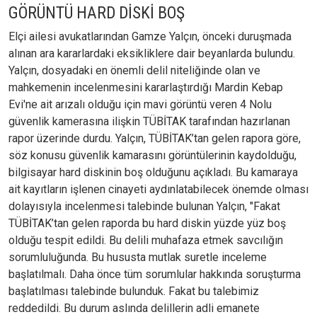
GÖRÜNTÜ HARD DİSKİ BOŞ
Elçi ailesi avukatlarından Gamze Yalçın, önceki duruşmada
alınan ara kararlardaki eksikliklere dair beyanlarda bulundu.
Yalçın, dosyadaki en önemli delil niteliğinde olan ve
mahkemenin incelenmesini kararlaştırdığı Mardin Kebap
Evi'ne ait arızalı olduğu için mavi görüntü veren 4 Nolu
güvenlik kamerasına ilişkin TÜBİTAK tarafından hazırlanan
rapor üzerinde durdu. Yalçın, TÜBİTAK’tan gelen rapora göre,
söz konusu güvenlik kamarasını görüntülerinin kaydolduğu,
bilgisayar hard diskinin boş olduğunu açıkladı. Bu kamaraya
ait kayıtların işlenen cinayeti aydınlatabilecek önemde olması
dolayısıyla incelenmesi talebinde bulunan Yalçın, "Fakat
TÜBİTAK’tan gelen raporda bu hard diskin yüzde yüz boş
olduğu tespit edildi. Bu delili muhafaza etmek savcılığın
sorumluluğunda. Bu hususta mutlak suretle inceleme
başlatılmalı. Daha önce tüm sorumlular hakkında soruşturma
başlatılması talebinde bulunduk. Fakat bu talebimiz
reddedildi. Bu durum aslında delillerin adli emanete