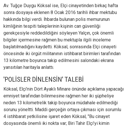
Av. Tuğçe Duygu Köksal ise, Elçi cinayetinden birkaç hafta
sonra dosyaya eklenen 8 Ocak 2016 tarihli ihbar mektubu
hakkında bilgi verdi. İhbarda bulunan polis memurunun
kimliğinin tespiti taleplerinin kişinin can güvenliği
gerekçesiyle reddedildiğini söyleyen Yalçın, çok önemli
bilgiler içermesine rağmen bu mektupla ilgili inceleme
başlatılmadığını kaydetti. Köksal, sonrasında Elçi cinayeti
öncesinde iki örgüt militanının istihbarat birimleri tarafından
13 kilometre boyunca takip edilmesini salondaki ekrana
yansıtılan haritayla anlattı.
'POLİSLER DİNLENSİN' TALEBİ
Köksal, Elçi’nin Dört Ayaklı Minare önünde açıklama yapacağı
emniyet tarafından bilinmesine rağmen her iki şüpheliye
neden 13 kilometrelik takip boyunca müdahale edilmediği
sorunu yöneltti. Maddi gerçeğin ortaya çıkması için sorumlu
4 istihbarat yetkilisine işaret eden Köksal, "Bu cinayet
dosyasında önemli iki nokta var; Biri Tahir Elçi’yi kimin