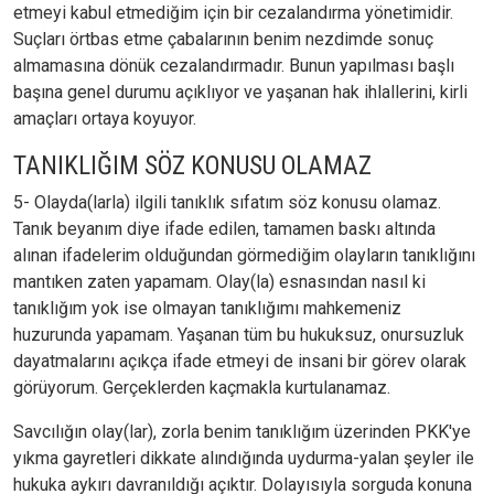
etmeyi kabul etmediğim için bir cezalandırma yönetimidir.
Suçları örtbas etme çabalarının benim nezdimde sonuç
almamasına dönük cezalandırmadır. Bunun yapılması başlı
başına genel durumu açıklıyor ve yaşanan hak ihlallerini, kirli
amaçları ortaya koyuyor.
TANIKLIĞIM SÖZ KONUSU OLAMAZ
5- Olayda(larla) ilgili tanıklık sıfatım söz konusu olamaz.
Tanık beyanım diye ifade edilen, tamamen baskı altında
alınan ifadelerim olduğundan görmediğim olayların tanıklığını
mantıken zaten yapamam. Olay(la) esnasından nasıl ki
tanıklığım yok ise olmayan tanıklığımı mahkemeniz
huzurunda yapamam. Yaşanan tüm bu hukuksuz, onursuzluk
dayatmalarını açıkça ifade etmeyi de insani bir görev olarak
görüyorum. Gerçeklerden kaçmakla kurtulanamaz.
Savcılığın olay(lar), zorla benim tanıklığım üzerinden PKK'ye
yıkma gayretleri dikkate alındığında uydurma-yalan şeyler ile
hukuka aykırı davranıldığı açıktır. Dolayısıyla sorguda konuna