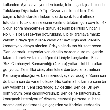
kullandım. Aynı savcı yeniden baskı, tehdit, şantajda bulundu.
Tutuklanıp Diyarbakır D Tipi Cezaevine konuldum. Tek
başıma, tutuklulardan, hükümlülerde uzak tecrit altında
tutuldum. Tutukluların arasına verilme talebim geri çevrildi. 4-
5 gün sonra mahkemeye götürüleceğim belirtilip Sincan 1
No'lu F Tipi Cezaevine götürüldüm. Çıplak aramaya maruz
kaldım. Odaya götürülene kadar da Savcılığın emri denilip
kameraya videoya alındım. Odaya alındıktan bir saat sonra
‘Seni görmek isteyenler var’ denilip odadan alındım. İçeride
takım elbiseli ve tanımadığım iki kişiyle karşılaştım. Bana
‘Bizi Cumhuriyet Başsavcılığı (Ankara) yolladı. İstihbarattan
geliyoruz. Tahir Elçi cinayetini tekrardan bize anlatmalısın.
Kameraya alacağız ve basına-medyaya vereceğiz. Senin için
de bizim için de yararlı olacak. Hiç korkma hiç kimse sana bir
şey yapamaz. Seni çıkartacağız...’ dediler. Ben de ‘Bir şey
bilmiyorum, beni kandırıyorsunuz. Ben de ne istiyorsunuz,
konuşmak istemiyorum’ diyerek cezaevi personelini beni
odama geri götürmesi için çağırdım ve ifadeleri reddedip