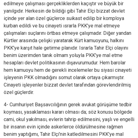
edilmeye çalışması gerçekliklerden kaçıştır ve büyük bir
yanılgıdır. Herkesin de bildiği gibi Tahir Elçi bizzat devlet
içinde yer alan özel güçlerce suikast edilip bir komploya
kurban edildi ve bu cinayeti ısrarla PKK'ye mal etmeye
çalışmaları suçlarını örtbas etmeye çalışmadır. Diğer yandan
Kürtler arasında çelişki yaratarak Kürt kamuoyunu, halkını
PKK'ye karşıt hale getirme planıdır. Israrla Tahir Elçi olayını
benim üzerimden tanık olmam yoluyla PKK'ye mal etme
hesapları devlet politikasının dışavurumudur. Hem barolar
hem kamuoyu hem de gerekli incelemeler bu siyasi cinayeti
işleyenin PKK olmadığını somut olarak ortaya çıkarmıştır.
Cinayeti işleyenler bizzat devlet tarafından görevlendirilmiş
özel güçlerdir.
4- Cumhuriyet Başsavcılığının gerek avukat görüşüme tedbir
koyması, yasaklaması kararı olması da; söz konusu bölgede
cami, okul yakılması, evlerin tahrip edilmesini, yaşlı ve engelli
bir insanın evin içinde askerlerce öldürülmesine rağmen
benim yaptığımı, Tahir Elçi'nin katledilmesini PKK'ye mal