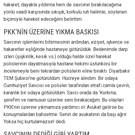
hakaret, dayakla yıldırma hem de savcının bırakılacağıma
yönlü vaadi karşısında sıkışık, korkulu ruh halimle, söylenen
biçimiyle hareket edeceğimi belirttim.
PKK’NİN ÜZERİNE YIKMA BASKISI
Savcının işlemlerini bitirmesinin ardından, eziyet, işkence ve
hakaretler eşliğinde hastaneye götürüldük. Bedenimde darp
izleri (şişkinlik, kesik vs.) olduğu halde özel harekat
polislerinin dayatmasıyla hastane hekimi üstünkörü bir
incelemeyle beni tekrardan polislerin eline bıraktı. Diyarbakır
TEM Şubesi’ne götürüldüm. Hücreye alındım. Bir odaya
Cumhuriyet Savcısı ve polisler tarafından etrafı camla çevrili,
karanlık bir odaya götürüldüm. Savcı orada da ‘Korkma,
şerefim ve namusun üzerine seni bırakacağım. Bu olayları
PKK’nin üzerine yıkmamıza yardımcı ol. Avukat gelirse bu
konuşmalardan bahsetme. Senin de avukatının da başı ağrır.
Yoksa hiç kurtulamazsın’ dedi.
SAVCININ DEDİĞİ GİBİ YAPTIM