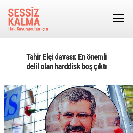
Ana içeriğe atla
Tahir Elçi davası: En önemli
delil olan harddisk boş çıktı
Image