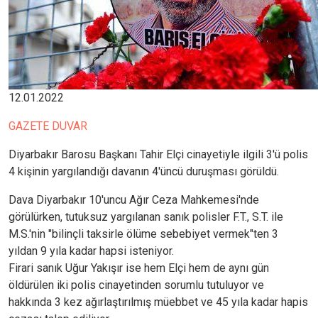
12.01.2022
GAZETE DUVAR
Diyarbakır Barosu Başkanı Tahir Elçi cinayetiyle ilgili 3'ü polis
4 kişinin yargılandığı davanın 4'üncü duruşması görüldü.
Dava Diyarbakır 10'uncu Ağır Ceza Mahkemesi'nde
görülürken, tutuksuz yargılanan sanık polisler F.T., S.T. ile
M.S.'nin "bilinçli taksirle ölüme sebebiyet vermek"ten 3
yıldan 9 yıla kadar hapsi isteniyor.
Firari sanık Uğur Yakışır ise hem Elçi hem de aynı gün
öldürülen iki polis cinayetinden sorumlu tutuluyor ve
hakkında 3 kez ağırlaştırılmış müebbet ve 45 yıla kadar hapis