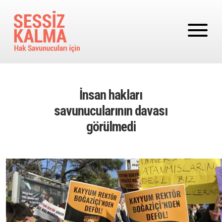
Ana içeriğe atla
İnsan hakları
savunucularının davası
görülmedi
Image