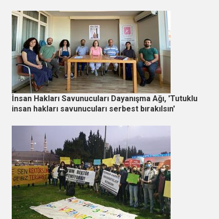
İnsan Hakları Savunucuları Dayanışma Ağı, 'Tutuklu
insan hakları savunucuları serbest bırakılsın'