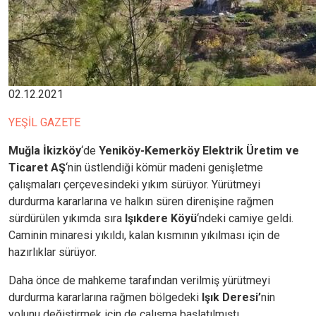
02.12.2021
YEŞİL GAZETE
Muğla İkizköy
‘de
Y
eniköy-Kemerköy Elektrik Üretim ve
Ticaret AŞ
‘nin üstlendiği kömür madeni genişletme
çalışmaları çerçevesindeki yıkım sürüyor. Yürütmeyi
durdurma kararlarına ve halkın süren direnişine rağmen
sürdürülen yıkımda sıra
Işıkdere Köyü
‘ndeki camiye geldi.
Caminin minaresi yıkıldı, kalan kısmının yıkılması için de
hazırlıklar sürüyor.
Daha önce de mahkeme tarafından verilmiş yürütmeyi
durdurma kararlarına rağmen bölgedeki
Işık Deresi’
nin
yolunu değiştirmek için de çalışma başlatılmıştı.