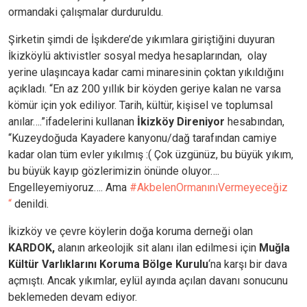
ormandaki çalışmalar durduruldu.
Şirketin şimdi de İşıkdere’de yıkımlara giriştiğini duyuran
İkizköylü aktivistler sosyal medya hesaplarından, olay
yerine ulaşıncaya kadar cami minaresinin çoktan yıkıldığını
açıkladı. “En az 200 yıllık bir köyden geriye kalan ne varsa
kömür için yok ediliyor. Tarih, kültür, kişisel ve toplumsal
anılar….”ifadelerini kullanan
İkizköy Direniyor
hesabından,
“Kuzeydoğuda
Kayadere kanyonu/dağ tarafından camiye
kadar olan tüm evler yıkılmış :( Çok üzgünüz, bu büyük yıkım,
bu büyük kayıp gözlerimizin önünde oluyor….
Engelleyemiyoruz…. Ama
#AkbelenOrmanınıVermeyeceğiz
“
denildi.
İkizköy ve çevre köylerin doğa koruma derneği olan
KARDOK,
alanın arkeolojik sit alanı ilan edilmesi için
Muğla
Kültür Varlıklarını Koruma Bölge Kurulu
‘na karşı bir dava
açmıştı. Ancak yıkımlar, eylül ayında açılan davanı sonucunu
beklemeden devam ediyor.