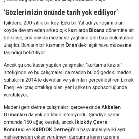
‘Gözlerimizin önünde tarih yok ediliyor’
Işıkdere, 200 yıllık bir köy. Eski bir Yahudi yerleşimi olan
köyde devam eden arkeolojik kazılarda
Bizans
dönemine ait
bir kilise, çok sayıda mezar ve yağhane gibi bazı buluntulara
ulaşıldı. Bunların bir kısmının
Ören
‘deki açık hava müzesine
taşındığı belirtiliyor.
Ancak şu ana kadar yapılan çalışmalar, “kurtarma kazısı”
niteliğinde ve bu çalışmaları da maden bu bölgedeki maden
sahalarını 2014’te devralan ve yıkımları gerçekleştiren Limak
Enerji ve İçtaş ortaklığı olan
yeni şirketin sponsorluğunda
yürütülüyor.
Madeni genişletme çalışmaları çerçevesinde
Akbelen
Ormanları
da yok edilmek isteniyordu. Şimdiye kadar
ormanda 150 ağaç kesildi, ancak
İkizköy Çevre
Komitesi
ve
KARDOK Derneği
‘nin başvurularıyla iki ayrı
mahkemeden çıkan yürütmeyi durdurma kararı üzerine