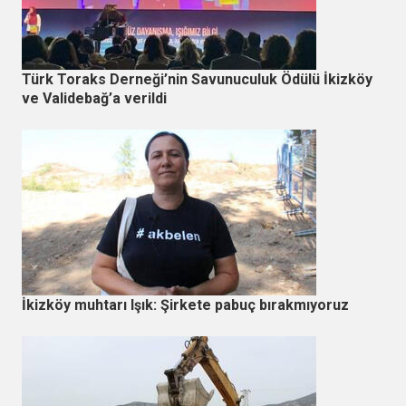
Türk Toraks Derneği’nin Savunuculuk Ödülü İkizköy
ve Validebağ’a verildi
İkizköy muhtarı Işık: Şirkete pabuç bırakmıyoruz