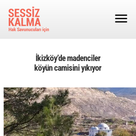
Ana içeriğe atla
İkizköy’de madenciler
köyün camisini yıkıyor
Image