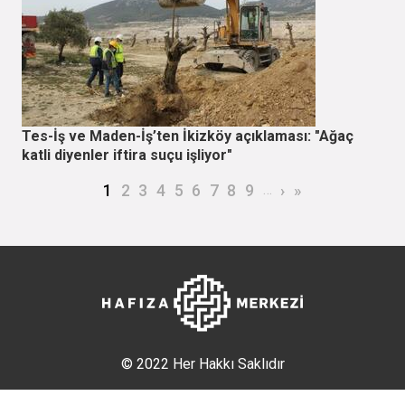
Tes-İş ve Maden-İş’ten İkizköy açıklaması: "Ağaç
katli diyenler iftira suçu işliyor"
Sayfalama
Şu an kullanılan sayfa
Page
Page
Page
Page
Page
Page
Page
Page
…
Sonraki sayfa
Son sayfa
1
2
3
4
5
6
7
8
9
›
»
© 2022 Her Hakkı Saklıdır