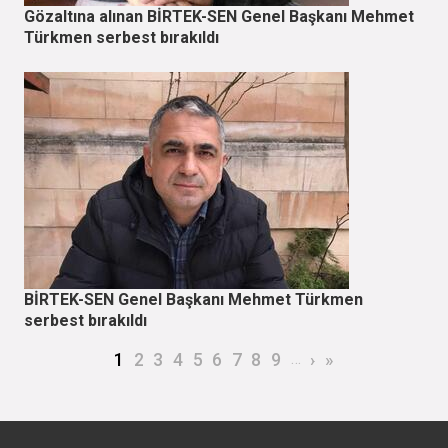
Gözaltına alınan BİRTEK-SEN Genel Başkanı Mehmet
Türkmen serbest bırakıldı
BİRTEK-SEN Genel Başkanı Mehmet Türkmen
serbest bırakıldı
Sayfalama
Şu an kullanılan sayfa
Page
Page
Page
Page
Page
Page
Page
Page
…
Sonraki sayfa
Son sayfa
1
2
3
4
5
6
7
8
9
›
»