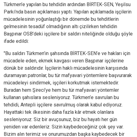
Türkmen’e yapılan bu tehdidin ardından BİRTEK-SEN, Yeşilsu
Parkı’nda basın açıklaması yaptı. Yapılan açıklamada işçilerin
mücadelesinin yoğunlaştığı bir dönemde bu tehditlerin
gelmesinin tesadüf olmadığının altı çizilirken tehdidin
Başpınar OSB’deki işçilere bir saldırı niteliğinde olduğu şöyle
ifade edildi:
"Bu saldırı Türkmen’in şahsında BİRTEK-SEN’e ve hakları için
mücadele eden, ekmek kavgası veren Başpınar işçilerine
dönük bir saldırıdır. İşçilerin haklı mücadelesinin karşısında
duramayan patronlar, bu tür mafyavari yöntemlere başvurarak
mücadeleyi sindirmek, işçileri korkutmak istemektedir.
Buradan hem Şireci’ye hem bu tür mafyavari yöntemler
kullanan şahıslara sesleniyoruz. Türkmen’e savrulan bu
tehdidi, Antepli işçilere savrulmuş olarak kabul ediyoruz.
Hayattaki tek ilkesinin daha fazla kâr etmek olanlara
sesleniyoruz: Siz bir avuçsunuz, biz bu hayatı her gün
yeniden var edenleriz. Sizin kaybedeceğiniz çok şey var.
Bizim alın terimiz ve onurumuzdan başka kaybedecek bir