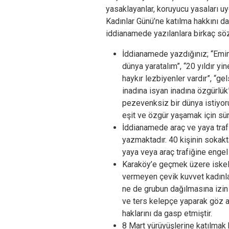
yasaklayanlar, koruyucu yasaları u
Kadınlar Günü’ne katılma hakkını da
iddianamede yazılanlara birkaç sö
İddianamede yazdığınız; “Emin
dünya yaratalım”, “20 yıldır yi
haykır lezbiyenler vardır”, “ge
inadına isyan inadına özgürlü
pezevenksiz bir dünya istiyoruz
eşit ve özgür yaşamak için sü
İddianamede araç ve yaya trafi
yazmaktadır. 40 kişinin sokakt
yaya veya araç trafiğine enge
Karaköy’e geçmek üzere iskele
vermeyen çevik kuvvet kadınlar
ne de grubun dağılmasına izin 
ve ters kelepçe yaparak göz al
haklarını da gasp etmiştir.
8 Mart yürüyüşlerine katılmak k