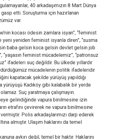
ygulamayanlar, 40 arkadaşımızın 8 Mart Dünya
 gasp etti. Soruşturma için hazırlanan
zümüz var.
e’nin kocası ödesin zamlara isyan”, “feminist
ne yeni yeniden feminist isyanla diren”, “susma
lsin baba gelsin koca gelsin devlet gelsin job
k”, “yaşasın feminist mücadelemiz”, “patronsuz
” ifadeleri suç değildir. Bu ülkede yıllardır
rdürdüğümüz mücadelenin politik ifadeleridir
ğini kapatacak şekilde yürüyüş yapıldığı
a yürüyüşü Kadıköy gibi kalabalık bir yerde
l olamaz. Suç yaratmaya çalışmayın.
ye gelindiğinde vapura binilmesine izin
ın etrafını çevirerek ne vapura binilmesine
vermiştir. Polis arkadaşlarımızı darp ederek
tına almıştır. Ulaşım haklarını da temel
anuna aykırı değil, temel bir haktır. Haklarını