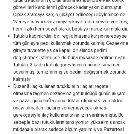
tutuklu kadınların çıplak arama esnasında erkek kolluk
görevlileri kendilerini görecek kadar yakın durmuştur.
Çıplak aramaya karşın şikâyet edileceği söylenince de
‘Nereye istiyorsanız oraya şikayet edin’ cevabı verilmiş,
hem fiziki hem sözel olarak baskıya maruz kalmışlardır.
Tutuklu kadınlardan biri regl olmasına karşın neredeyse
tüm gün aynı pedi kullanmak zorunda kalmış. Cezaevine
girişte tuvalette ya da kapalı bir alanda pedini
değiştirmek istemişse de buna müsaade edilmemiştir.
Tutuklu, 3 kadın kolluk görevlisinin önünde tamamen
soyunmuş, temizlenmiş ve pedini değiştirmek zorunda
kalmıştır.
Düzenli ilaç kullanan tutukluların ilaçları reçeteli
olmasına rağmen cezaevine götürüldüğü günün akşamı
ve pazar günü hafta sonu doktor olmaması ve doktor
onayı olmadan ilaçların verilemeyecek olması
gerekçesiyle ilaç kullanmalarına izin verilmemiştir. Bu
sebeple bazı tutukluların tansiyonları yükselmiş ancak
müdahale olarak sadece ölçüm yapılmış ve Pazartesi