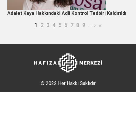
Adalet Kaya Hakkındaki Adli Kontrol Tedbiri Kaldırıldı
Sayfalama
Şu an kullanılan sayfa
Page
Page
Page
Page
Page
Page
Page
Page
…
Sonraki sayfa
Son sayfa
1
2
3
4
5
6
7
8
9
›
»
© 2022 Her Hakkı Saklıdır