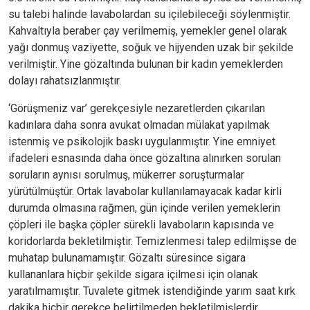
su talebi halinde lavabolardan su içilebileceği söylenmiştir.
Kahvaltıyla beraber çay verilmemiş, yemekler genel olarak
yağı donmuş vaziyette, soğuk ve hijyenden uzak bir şekilde
verilmiştir. Yine gözaltında bulunan bir kadın yemeklerden
dolayı rahatsızlanmıştır.
‘Görüşmeniz var’ gerekçesiyle nezaretlerden çıkarılan
kadınlara daha sonra avukat olmadan mülakat yapılmak
istenmiş ve psikolojik baskı uygulanmıştır. Yine emniyet
ifadeleri esnasında daha önce gözaltına alınırken sorulan
soruların aynısı sorulmuş, mükerrer soruşturmalar
yürütülmüştür. Ortak lavabolar kullanılamayacak kadar kirli
durumda olmasına rağmen, gün içinde verilen yemeklerin
çöpleri ile başka çöpler sürekli lavaboların kapısında ve
koridorlarda bekletilmiştir. Temizlenmesi talep edilmişse de
muhatap bulunamamıştır. Gözaltı süresince sigara
kullananlara hiçbir şekilde sigara içilmesi için olanak
yaratılmamıştır. Tuvalete gitmek istendiğinde yarım saat kırk
dakika hiçbir gerekçe belirtilmeden bekletilmişlerdir.