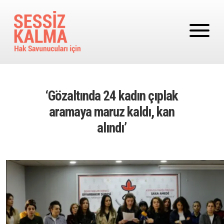
Ana içeriğe atla
‘Gözaltında 24 kadın çıplak
aramaya maruz kaldı, kan
alındı’
Image