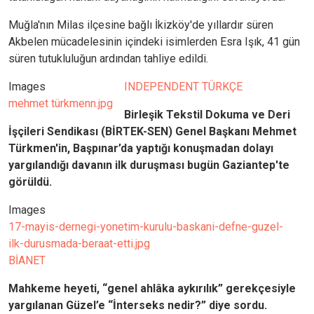
Muğla'nın Milas ilçesine bağlı İkizköy'de yıllardır süren
Akbelen mücadelesinin içindeki isimlerden Esra Işık, 41 gün
süren tutukluluğun ardından tahliye edildi.
Images
INDEPENDENT TÜRKÇE
mehmet türkmenn.jpg
Birleşik Tekstil Dokuma ve Deri
İşçileri Sendikası (BİRTEK-SEN) Genel Başkanı Mehmet
Türkmen'in, Başpınar’da yaptığı konuşmadan dolayı
yargılandığı davanın ilk duruşması bugün Gaziantep'te
görüldü.
Images
17-mayis-dernegi-yonetim-kurulu-baskani-defne-guzel-
ilk-durusmada-beraat-etti.jpg
BİANET
Mahkeme heyeti, “genel ahlâka aykırılık” gerekçesiyle
yargılanan Güzel’e “İnterseks nedir?” diye sordu.