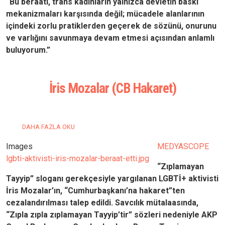
“Bu beraati, trans kadınların yalnızca devletin baskı
mekanizmaları karşısında değil; mücadele alanlarının
içindeki zorlu pratiklerden geçerek de sözünü, onurunu
ve varlığını savunmaya devam etmesi açısından anlamlı
buluyorum.”
İris Mozalar (CB Hakaret)
İRIS MOZALAR (CB HAKARET) HAKKINDA
DAHA FAZLA OKU
Images
MEDYASCOPE
lgbti-aktivisti-iris-mozalar-beraat-etti.jpg
“Zıplamayan
Tayyip” sloganı gerekçesiyle yargılanan LGBTİ+ aktivisti
İris Mozalar’ın, “Cumhurbaşkanı’na hakaret”ten
cezalandırılması talep edildi. Savcılık mütalaasında,
“Zıpla zıpla zıplamayan Tayyip’tir” sözleri nedeniyle AKP