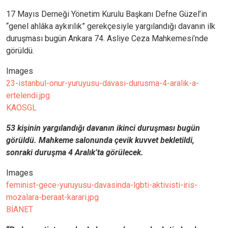
17 Mayıs Derneği Yönetim Kurulu Başkanı Defne Güzel’in
“genel ahlâka aykırılık” gerekçesiyle yargılandığı davanın ilk
duruşması bugün Ankara 74. Asliye Ceza Mahkemesi’nde
görüldü.
Images
23-istanbul-onur-yuruyusu-davasi-durusma-4-aralik-a-
ertelendi.jpg
KAOSGL
53 kişinin yargılandığı davanın ikinci duruşması bugün
görüldü. Mahkeme salonunda çevik kuvvet bekletildi,
sonraki duruşma 4 Aralık’ta görülecek.
Images
feminist-gece-yuruyusu-davasinda-lgbti-aktivisti-iris-
mozalara-beraat-karari.jpg
BİANET