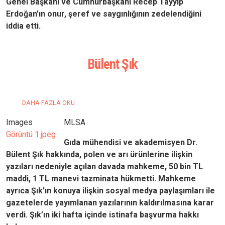
Genel Başkanı ve Cumhurbaşkanı Recep Tayyip
Erdoğan’ın onur, şeref ve saygınlığının zedelendiğini
iddia etti.
Bülent Şık
BÜLENT ŞIK HAKKINDA
DAHA FAZLA OKU
Images
MLSA
Görüntü 1.jpeg
Gıda mühendisi ve akademisyen Dr.
Bülent Şık hakkında, polen ve arı ürünlerine ilişkin
yazıları nedeniyle açılan davada mahkeme, 50 bin TL
maddi, 1 TL manevi tazminata hükmetti. Mahkeme
ayrıca Şık’ın konuya ilişkin sosyal medya paylaşımları ile
gazetelerde yayımlanan yazılarının kaldırılmasına karar
verdi. Şık’ın iki hafta içinde istinafa başvurma hakkı