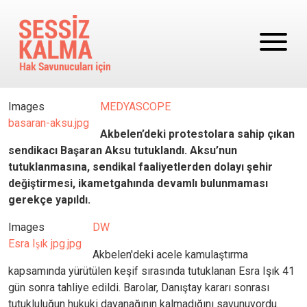
Ana içeriğe atla
Images
MEDYASCOPE
basaran-aksu.jpg
Akbelen’deki protestolara sahip çıkan
sendikacı Başaran Aksu tutuklandı. Aksu’nun
tutuklanmasına, sendikal faaliyetlerden dolayı şehir
değiştirmesi, ikametgahında devamlı bulunmaması
gerekçe yapıldı.
Images
DW
Esra Işık jpg.jpg
Akbelen'deki acele kamulaştırma
kapsamında yürütülen keşif sırasında tutuklanan Esra Işık 41
gün sonra tahliye edildi. Barolar, Danıştay kararı sonrası
tutukluluğun hukuki dayanağının kalmadığını savunuyordu.