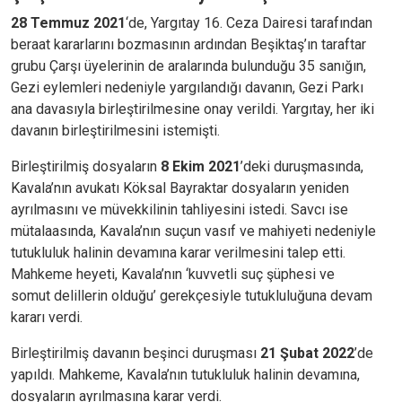
28 Temmuz 2021
‘de, Yargıtay 16. Ceza Dairesi tarafından
beraat kararlarını bozmasının ardından Beşiktaş’ın taraftar
grubu Çarşı üyelerinin de aralarında bulunduğu 35 sanığın,
Gezi eylemleri nedeniyle yargılandığı davanın, Gezi Parkı
ana davasıyla birleştirilmesine onay verildi. Yargıtay, her iki
davanın birleştirilmesini istemişti.
Birleştirilmiş dosyaların
8 Ekim 2021
’deki duruşmasında,
Kavala’nın avukatı Köksal Bayraktar dosyaların yeniden
ayrılmasını ve müvekkilinin tahliyesini istedi. Savcı ise
mütalaasında, Kavala’nın suçun vasıf ve mahiyeti nedeniyle
tutukluluk halinin devamına karar verilmesini talep etti.
Mahkeme heyeti, Kavala’nın ‘kuvvetli suç şüphesi ve
somut delillerin olduğu’ gerekçesiyle tutukluluğuna devam
kararı verdi.
Birleştirilmiş davanın beşinci duruşması
21 Şubat 2022
’de
yapıldı. Mahkeme, Kavala’nın tutukluluk halinin devamına,
dosyaların ayrılmasına karar verdi.