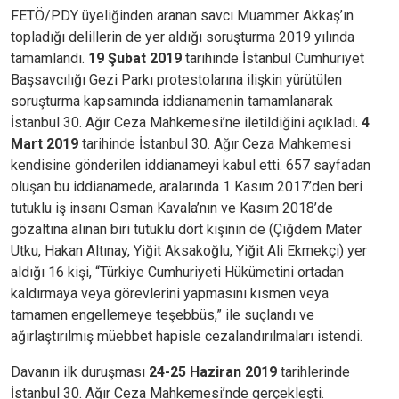
FETÖ/PDY üyeliğinden aranan savcı Muammer Akkaş’ın
topladığı delillerin de yer aldığı soruşturma 2019 yılında
tamamlandı.
19 Şubat 2019
tarihinde İstanbul Cumhuriyet
Başsavcılığı Gezi Parkı protestolarına ilişkin yürütülen
soruşturma kapsamında iddianamenin tamamlanarak
İstanbul 30. Ağır Ceza Mahkemesi’ne iletildiğini açıkladı.
4
Mart 2019
tarihinde İstanbul 30. Ağır Ceza Mahkemesi
kendisine gönderilen iddianameyi kabul etti. 657 sayfadan
oluşan bu iddianamede, aralarında 1 Kasım 2017’den beri
tutuklu iş insanı Osman Kavala’nın ve Kasım 2018’de
gözaltına alınan biri tutuklu dört kişinin de (Çiğdem Mater
Utku, Hakan Altınay, Yiğit Aksakoğlu, Yiğit Ali Ekmekçi) yer
aldığı 16 kişi, “Türkiye Cumhuriyeti Hükümetini ortadan
kaldırmaya veya görevlerini yapmasını kısmen veya
tamamen engellemeye teşebbüs,” ile suçlandı ve
ağırlaştırılmış müebbet hapisle cezalandırılmaları istendi.
Davanın ilk duruşması
24-25 Haziran 2019
tarihlerinde
İstanbul 30. Ağır Ceza Mahkemesi’nde gerçekleşti.