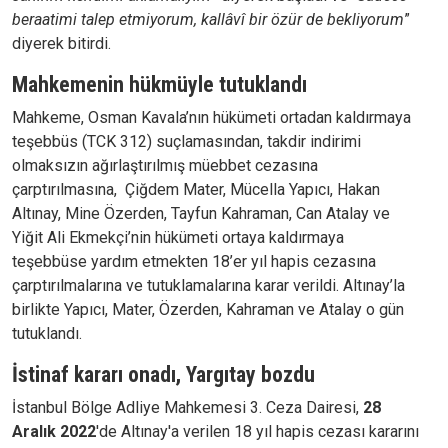
beraatimi talep etmiyorum, kallâvî bir özür de bekliyorum
”
diyerek bitirdi.
Mahkemenin hükmüyle tutuklandı
Mahkeme, Osman Kavala’nın hükümeti ortadan kaldırmaya
teşebbüs (TCK 312) suçlamasından, takdir indirimi
olmaksızın ağırlaştırılmış müebbet cezasına
çarptırılmasına, Çiğdem Mater, Mücella Yapıcı, Hakan
Altınay, Mine Özerden, Tayfun Kahraman, Can Atalay ve
Yiğit Ali Ekmekçi’nin hükümeti ortaya kaldırmaya
teşebbüse yardım etmekten 18’er yıl hapis cezasına
çarptırılmalarına ve tutuklamalarına karar verildi. Altınay’la
birlikte Yapıcı, Mater, Özerden, Kahraman ve Atalay o gün
tutuklandı.
İstinaf kararı onadı, Yargıtay bozdu
İstanbul Bölge Adliye Mahkemesi 3. Ceza Dairesi,
28
Aralık 2022
'de Altınay'a verilen 18 yıl hapis cezası kararını