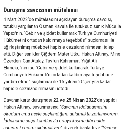
Duruşma savcısının mütalaası
4 Mart 2022‘de mütalaasını açıklayan duruşma savcısı,
tutuklu yargılanan Osman Kavala ile tutuksuz sanık Mücella
Yapıcı’nın, “Cebir ve şiddet kullanarak Türkiye Cumhuriyeti
Hükümetini ortadan kaldırmaya teşebbüs” suçlaması ile
ağırlaştırılmış müebbet hapisle cezalandırılmasını talep
etti. Diğer sanıklar Çiğdem Mater Utku, Hakan Altınay, Mine
Özerden, Can Atalay, Tayfun Kahraman, Yiğit Ali
Ekmekçi’nin ise “Cebir ve şiddet kullanarak Türkiye
Cumhuriyeti Hükümeti’ni ortadan kaldırmaya teşebbüse
yardım etme” suçlaması ile 15 yıldan 20’şer yıla kadar
hapisle cezalandırılmasını istedi.
Davanın karar duruşması
22 ve 25 Nisan 2022
‘de yapıldı.
Hakan Altınay, savunmasına “
Savcının iddianamesini
okudum ama neyle suçlandığımı anlamakta zorlanıyorum.
İddianame suçu kanıtlarıyla ortaya koymadığı halde
sanırım kendimi aklamalıyım
” diyerek başladı ve “
Sadece