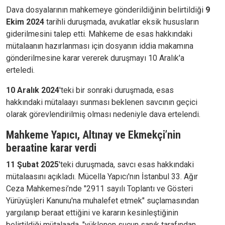
Dava dosyalarının mahkemeye gönderildiğinin belirtildiği
9
Ekim 2024
tarihli duruşmada, avukatlar eksik hususların
giderilmesini talep etti. Mahkeme de esas hakkındaki
mütalaanın hazırlanması için dosyanın iddia makamına
gönderilmesine karar vererek duruşmayı 10 Aralık'a
erteledi.
10 Aralık 2024
'teki bir sonraki duruşmada, esas
hakkındaki mütalaayı sunması beklenen savcının geçici
olarak görevlendirilmiş olması nedeniyle dava ertelendi.
Mahkeme Yapıcı, Altınay ve Ekmekçi’nin
beraatine karar verdi
11 Şubat 2025
'teki duruşmada, savcı esas hakkındaki
mütalaasını açıkladı. Mücella Yapıcı'nın İstanbul 33. Ağır
Ceza Mahkemesi’nde "2911 sayılı Toplantı ve Gösteri
Yürüyüşleri Kanunu'na muhalefet etmek" suçlamasından
yargılanıp beraat ettiğini ve kararın kesinleştiğinin
belirtildiği mütalaada, "yüklenen suçun sanık tarafından