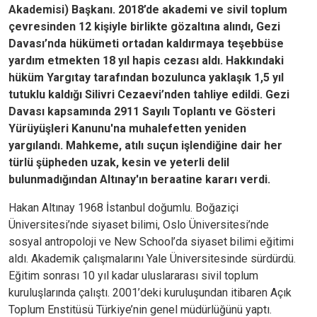
Akademisi) Başkanı. 2018’de akademi ve sivil toplum
çevresinden 12 kişiyle birlikte gözaltına alındı, Gezi
Davası’nda hükümeti ortadan kaldırmaya teşebbüse
yardım etmekten 18 yıl hapis cezası aldı. Hakkındaki
hüküm Yargıtay tarafından bozulunca yaklaşık 1,5 yıl
tutuklu kaldığı Silivri Cezaevi’nden tahliye edildi. Gezi
Davası kapsamında 2911 Sayılı Toplantı ve Gösteri
Yürüyüşleri Kanunu'na muhalefetten yeniden
yargılandı. Mahkeme, atılı suçun işlendiğine dair her
türlü şüpheden uzak, kesin ve yeterli delil
bulunmadığından Altınay'ın beraatine kararı verdi.
Hakan Altınay 1968 İstanbul doğumlu. Boğaziçi
Üniversitesi’nde siyaset bilimi, Oslo Üniversitesi’nde
sosyal antropoloji ve New School’da siyaset bilimi eğitimi
aldı. Akademik çalışmalarını Yale Üniversitesinde sürdürdü.
Eğitim sonrası 10 yıl kadar uluslararası sivil toplum
kuruluşlarında çalıştı. 2001’deki kuruluşundan itibaren Açık
Toplum Enstitüsü Türkiye’nin genel müdürlüğünü yaptı.