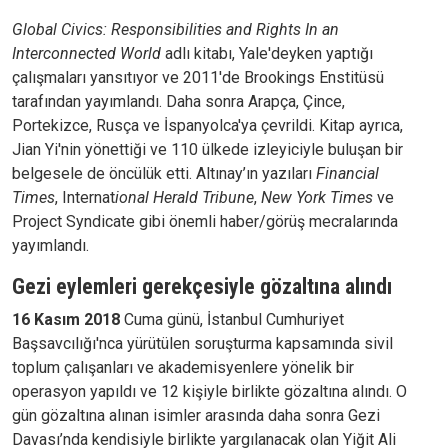
Global Civics: Responsibilities and Rights In an
Interconnected World
adlı kitabı, Yale'deyken yaptığı
çalışmaları yansıtıyor ve 2011'de Brookings Enstitüsü
tarafından yayımlandı. Daha sonra Arapça, Çince,
Portekizce, Rusça ve İspanyolca'ya çevrildi. Kitap ayrıca,
Jian Yi'nin yönettiği ve 110 ülkede izleyiciyle buluşan bir
belgesele de öncülük etti. Altınay’ın yazıları
Financial
Times
, Internat
ional Herald Tribune
,
New York Times
ve
Project Syndicate gibi önemli haber/görüş mecralarında
yayımlandı.
Gezi eylemleri gerekçesiyle gözaltına alındı
16 Kasım 2018
Cuma günü, İstanbul Cumhuriyet
Başsavcılığı'nca yürütülen soruşturma kapsamında sivil
toplum çalışanları ve akademisyenlere yönelik bir
operasyon yapıldı ve 12 kişiyle birlikte gözaltına alındı. O
gün gözaltına alınan isimler arasında daha sonra Gezi
Davası’nda kendisiyle birlikte yargılanacak olan Yiğit Ali