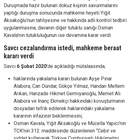
Duruşmada hazır bulunan dokuz kişinin savunmalarını
yaptığı duruşma sonucunda mahkeme heyeti Yiğit
Aksakoğlu’nun tahliyesine ve hakkında adli kontrol tedbiri
uygulanmasına, davanın diğer tutuklu sanığı Osman
Kavala’nın tutukluluğunun ise devamına karar verdi.
Savcı cezalandırma istedi, mahkeme beraat
kararı verdi
Savcı
6 Şubat 2020
’de açıkladığı mütalaasında;
haklarında yakalama kararı bulunan Ayşe Pınar
Alabora, Can Dündar, Gökçe Yılmaz, Handan Meltem
Arıkan, Hanzade Hikmet Germiyanoğlu, Memet Ali
Alabora ve İnanç Ekmekçi hakkındaki kovuşturmanın
dosyadan tefrik edilerek haklarındaki yakalama
kararının infazının beklenmesini,
Osman Kavala, Yiğit Aksakoğlu ve Mücella Yapıcı’nın
TCK’nin 312. maddesinde düzenlenen “Cebir ve
şiddet kullanarak Türkiye Cumhuriyeti Hükûmetini