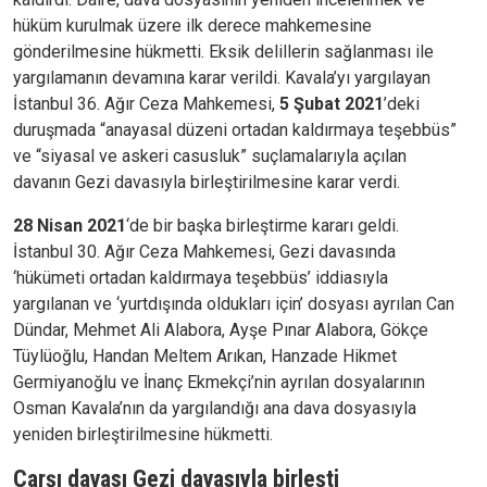
hüküm kurulmak üzere ilk derece mahkemesine
gönderilmesine hükmetti. Eksik delillerin sağlanması ile
yargılamanın devamına karar verildi. Kavala’yı yargılayan
İstanbul 36. Ağır Ceza Mahkemesi,
5 Şubat 2021
’deki
duruşmada “anayasal düzeni ortadan kaldırmaya teşebbüs”
ve “siyasal ve askeri casusluk” suçlamalarıyla açılan
davanın Gezi davasıyla birleştirilmesine karar verdi.
28 Nisan 2021
‘de bir başka birleştirme kararı geldi.
İstanbul 30. Ağır Ceza Mahkemesi, Gezi davasında
‘hükümeti ortadan kaldırmaya teşebbüs’ iddiasıyla
yargılanan ve ‘yurtdışında oldukları için’ dosyası ayrılan Can
Dündar, Mehmet Ali Alabora, Ayşe Pınar Alabora, Gökçe
Tüylüoğlu, Handan Meltem Arıkan, Hanzade Hikmet
Germiyanoğlu ve İnanç Ekmekçi’nin ayrılan dosyalarının
Osman Kavala’nın da yargılandığı ana dava dosyasıyla
yeniden birleştirilmesine hükmetti.
Çarşı davası Gezi davasıyla birleşti