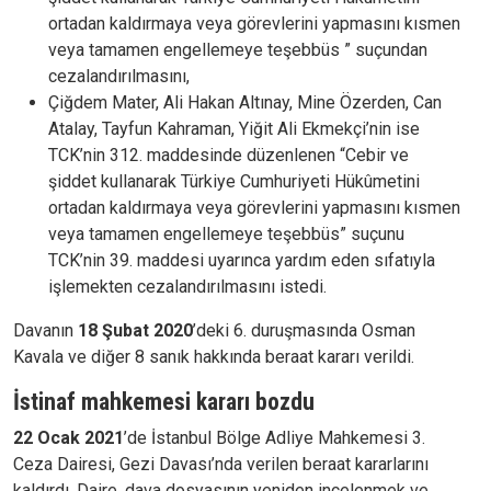
ortadan kaldırmaya veya görevlerini yapmasını kısmen
veya tamamen engellemeye teşebbüs ” suçundan
cezalandırılmasını,
Çiğdem Mater, Ali Hakan Altınay, Mine Özerden, Can
Atalay, Tayfun Kahraman, Yiğit Ali Ekmekçi’nin ise
TCK’nin 312. maddesinde düzenlenen “Cebir ve
şiddet kullanarak Türkiye Cumhuriyeti Hükûmetini
ortadan kaldırmaya veya görevlerini yapmasını kısmen
veya tamamen engellemeye teşebbüs” suçunu
TCK’nin 39. maddesi uyarınca yardım eden sıfatıyla
işlemekten cezalandırılmasını istedi.
Davanın
18 Şubat 2020
’deki 6. duruşmasında Osman
Kavala ve diğer 8 sanık hakkında beraat kararı verildi.
İstinaf mahkemesi kararı bozdu
22 Ocak 2021
’de İstanbul Bölge Adliye Mahkemesi 3.
Ceza Dairesi, Gezi Davası’nda verilen beraat kararlarını
kaldırdı. Daire, dava dosyasının yeniden incelenmek ve