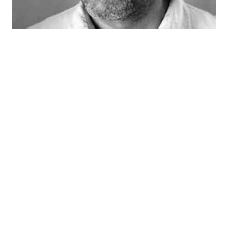
Bülent Şık
DEVAMINI GÖR >
Dava Takvimi