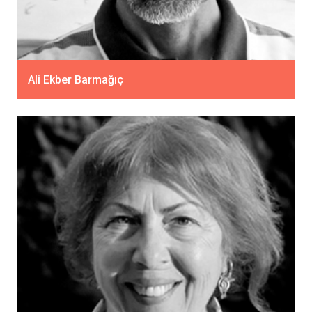
Ali Ekber Barmağıç