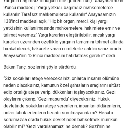
Yargının bağımsız olduğunu dile getiren Tunç, “Anayasa'mızın
9'uncu maddesi; 'Yargı yetkisi, bağımsız mahkemelerce
kullanılır. Tarafsız mahkemelerce kullanılır.' Anayasamızın
138'inci maddesi açık; 'Hiç bir organ, merci, kişi yargı
yetkisinin kullanılmasında mahkemelere, hakimlere emir ve
talimat veremez.' Yargı kararları eleştirilebilir; ancak yargı
kararları üzerinden özellikle yargının tamamını töhmet altında
bırakabilecek, hakarete varan cümlelerle saldırırsanız orada
Anayasa'nın 138'inci maddesini hatırlatmak gerekir” dedi.
Bakan Tunç, sözlerini şöyle sürdürdü:
“Siz sokakları ateşe vereceksiniz, onlarca insanın ölümüne
neden olacaksınız, kamunun özel şahısların araçlarını altüst
edip ortalığı ateşe verip, dükkanları taşlayacaksınız, Gezi
olaylarını çıkarıp, 'Gezi masumdu' diyeceksiniz. Hukuk
devletinde sokakları ateşe verenlerin, insanları öldürenlerin,
onları tahrik edenlerin hesabı sorulmayacak mı? Hesabı
sorulmazsa orada hukuk devletinden bahsetmek mümkün
olabilir mi? 'Gezi yargılanamaz’ ne demek? Gezi'nin ne