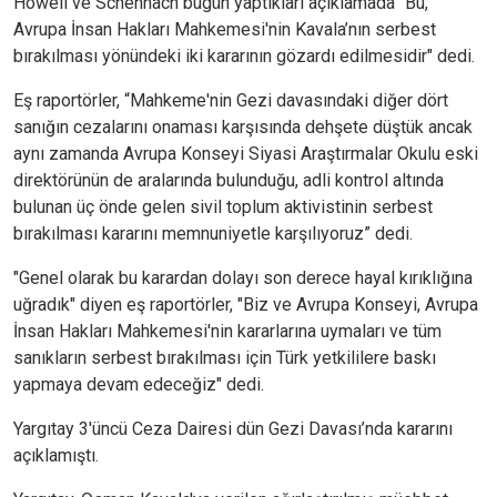
Howell ve Schennach bugün yaptıkları açıklamada "Bu,
Avrupa İnsan Hakları Mahkemesi'nin Kavala’nın serbest
bırakılması yönündeki iki kararının gözardı edilmesidir" dedi.
Eş raportörler, “Mahkeme'nin Gezi davasındaki diğer dört
sanığın cezalarını onaması karşısında dehşete düştük ancak
aynı zamanda Avrupa Konseyi Siyasi Araştırmalar Okulu eski
direktörünün de aralarında bulunduğu, adli kontrol altında
bulunan üç önde gelen sivil toplum aktivistinin serbest
bırakılması kararını memnuniyetle karşılıyoruz” dedi.
"Genel olarak bu karardan dolayı son derece hayal kırıklığına
uğradık" diyen eş raportörler, "Biz ve Avrupa Konseyi, Avrupa
İnsan Hakları Mahkemesi'nin kararlarına uymaları ve tüm
sanıkların serbest bırakılması için Türk yetkililere baskı
yapmaya devam edeceğiz" dedi.
Yargıtay 3'üncü Ceza Dairesi dün Gezi Davası’nda kararını
açıklamıştı.