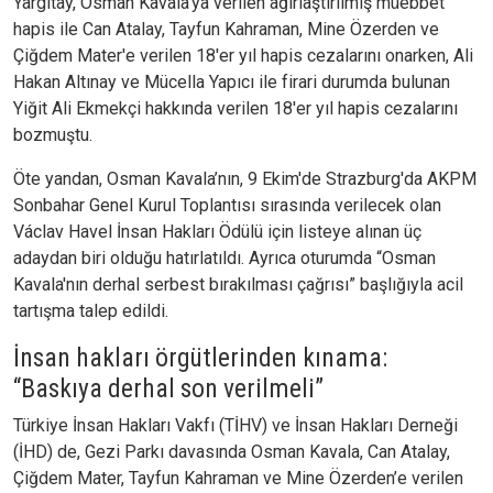
Yargıtay, Osman Kavala'ya verilen ağırlaştırılmış müebbet
hapis ile Can Atalay, Tayfun Kahraman, Mine Özerden ve
Çiğdem Mater'e verilen 18'er yıl hapis cezalarını onarken, Ali
Hakan Altınay ve Mücella Yapıcı ile firari durumda bulunan
Yiğit Ali Ekmekçi hakkında verilen 18'er yıl hapis cezalarını
bozmuştu.
Öte yandan, Osman Kavala’nın, 9 Ekim'de Strazburg'da AKPM
Sonbahar Genel Kurul Toplantısı sırasında verilecek olan
Václav Havel İnsan Hakları Ödülü için listeye alınan üç
adaydan biri olduğu hatırlatıldı. Ayrıca oturumda “Osman
Kavala'nın derhal serbest bırakılması çağrısı” başlığıyla acil
tartışma talep edildi.
İnsan hakları örgütlerinden kınama:
“Baskıya derhal son verilmeli”
Türkiye İnsan Hakları Vakfı (TİHV) ve İnsan Hakları Derneği
(İHD) de, Gezi Parkı davasında Osman Kavala, Can Atalay,
Çiğdem Mater, Tayfun Kahraman ve Mine Özerden’e verilen