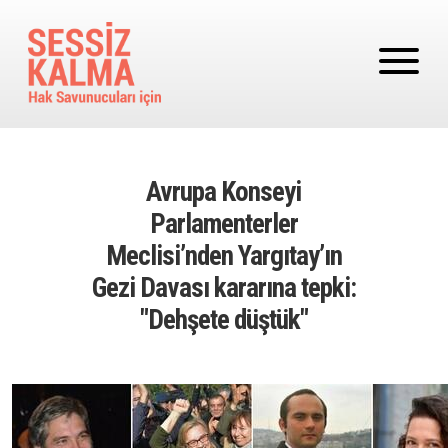
Ana içeriğe atla
Avrupa Konseyi
Parlamenterler
Meclisi’nden Yargıtay’ın
Gezi Davası kararına tepki:
"Dehşete düştük"
Image