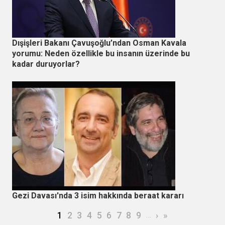
Dışişleri Bakanı Çavuşoğlu’ndan Osman Kavala
yorumu: Neden özellikle bu insanın üzerinde bu
kadar duruyorlar?
Gezi Davası'nda 3 isim hakkında beraat kararı
Sayfalama
Şu an kullanılan sayfa
Page
Page
Page
Page
Page
Page
Page
Page
…
Sonraki sayfa
Son sayfa
1
2
3
4
5
6
7
8
9
›
»