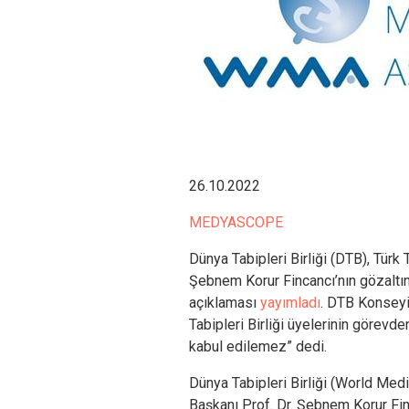
26.10.2022
MEDYASCOPE
Dünya Tabipleri Birliği (DTB), Türk T
Şebnem Korur Fincancı’nın gözaltın
açıklaması
yayımladı
. DTB Konseyi
Tabipleri Birliği üyelerinin görevde
kabul edilemez” dedi.
Dünya Tabipleri Birliği (World Medic
Başkanı Prof. Dr. Şebnem Korur Fi