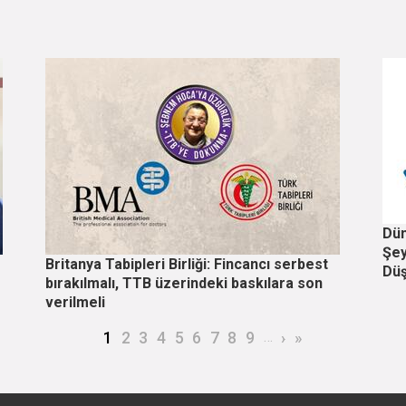
Dün
Şey
Britanya Tabipleri Birliği: Fincancı serbest
Düş
bırakılmalı, TTB üzerindeki baskılara son
verilmeli
Şu an kullanılan sayfa
Page
Page
Page
Page
Page
Page
Page
Page
…
Sonraki sayfa
Son sayfa
1
2
3
4
5
6
7
8
9
›
»