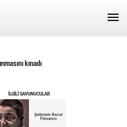
lınmasını kınadı
İLGILI SAVUNUCULAR
Şebnem Korur
Fincancı