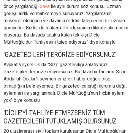
önce yargılandığı
dava
ile aynı durum söz konusu. Uzman
görüşü aldık ve mahkemeye sunuyoruz. Yargılamanın
mükerrer olduğunu ve davanın reddini talep eden bir uzman
görüşüdür. Bizler de mükerrerlik iddiasının dikkate alınmasını
istiyoruz. Bu davada tutuklu kalan tek kişi Dicle
Müftüoğlu'dur. Tahliyesini talep ediyoruz" diye konuştu.
'GAZETECİLERİ TERÖRİZE EDİYORSUNUZ'
Avukat Veysel Ok da "Size gazeteciliği anlatıyoruz.
Gazetecileri terörize ediyorsunuz. Bu dava bir faciadır. Sizin
Abdullah Öcalan'ı sevmemeniz bir haber değeri olup
olmadığını belirleyemez. Bir gazeteci çalıştığı kurumla değil,
eylemleri ile yargılanmalı. Dicle Müftüoğlu'nun hiçbir eylemi
yok" diye konuştu.
'DİCLE'Yİ TAHLİYE ETMEZSENİZ TÜM
GAZETECİLERİ TUTUKLAMIŞ OLURSUNUZ'
20 uluslararası sivil toplum kuruluşunun Dicle Müftüoğlu'nun