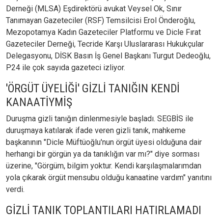
Derneği (MLSA) Eşdirektörü avukat Veysel Ok, Sınır
Tanımayan Gazeteciler (RSF) Temsilcisi Erol Önderoğlu,
Mezopotamya Kadın Gazeteciler Platformu ve Dicle Fırat
Gazeteciler Derneği, Tecride Karşı Uluslararası Hukukçular
Delegasyonu, DİSK Basın İş Genel Başkanı Turgut Dedeoğlu,
P24 ile çok sayıda gazeteci izliyor.
'ÖRGÜT ÜYELİĞİ' GİZLİ TANIĞIN KENDİ
KANAATİYMİŞ
Duruşma gizli tanığın dinlenmesiyle başladı. SEGBİS ile
duruşmaya katılarak ifade veren gizli tanık, mahkeme
başkanının "Dicle Müftüoğlu'nun örgüt üyesi olduğuna dair
herhangi bir görgün ya da tanıklığın var mı?" diye sorması
üzerine, "Görgüm, bilgim yoktur. Kendi karşılaşmalarımdan
yola çıkarak örgüt mensubu olduğu kanaatine vardım" yanıtını
verdi.
GİZLİ TANIK TOPLANTILARI HATIRLAMADI