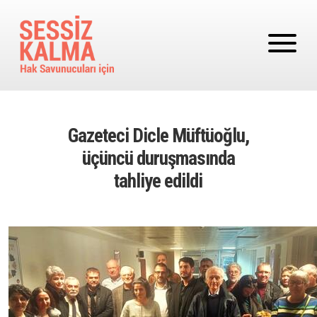
Ana içeriğe atla
Gazeteci Dicle Müftüoğlu,
üçüncü duruşmasında
tahliye edildi
Image