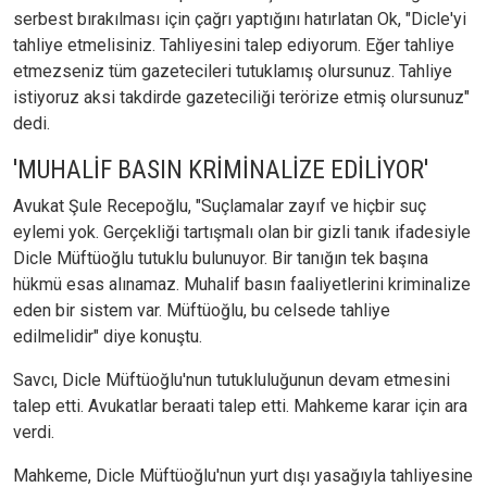
serbest bırakılması için çağrı yaptığını hatırlatan Ok, "Dicle'yi
tahliye etmelisiniz. Tahliyesini talep ediyorum. Eğer tahliye
etmezseniz tüm gazetecileri tutuklamış olursunuz. Tahliye
istiyoruz aksi takdirde gazeteciliği terörize etmiş olursunuz"
dedi.
'MUHALİF BASIN KRİMİNALİZE EDİLİYOR'
Avukat Şule Recepoğlu, "Suçlamalar zayıf ve hiçbir suç
eylemi yok. Gerçekliği tartışmalı olan bir gizli tanık ifadesiyle
Dicle Müftüoğlu tutuklu bulunuyor. Bir tanığın tek başına
hükmü esas alınamaz. Muhalif basın faaliyetlerini kriminalize
eden bir sistem var. Müftüoğlu, bu celsede tahliye
edilmelidir" diye konuştu.
Savcı, Dicle Müftüoğlu'nun tutukluluğunun devam etmesini
talep etti. Avukatlar beraati talep etti. Mahkeme karar için ara
verdi.
Mahkeme, Dicle Müftüoğlu'nun yurt dışı yasağıyla tahliyesine