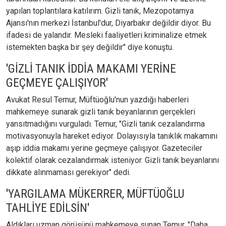
yapılan toplantılara katılırım. Gizli tanık, Mezopotamya
Ajansı'nın merkezi İstanbul'dur, Diyarbakır değildir diyor. Bu
ifadesi de yalandır. Mesleki faaliyetleri kriminalize etmek
istemekten başka bir şey değildir" diye konuştu.
'GİZLİ TANIK İDDİA MAKAMI YERİNE
GEÇMEYE ÇALIŞIYOR'
Avukat Resul Temur, Müftüoğlu'nun yazdığı haberleri
mahkemeye sunarak gizli tanık beyanlarının gerçekleri
yansıtmadığını vurguladı. Temur, "Gizli tanık cezalandırma
motivasyonuyla hareket ediyor. Dolayısıyla tanıklık makamını
aşıp iddia makamı yerine geçmeye çalışıyor. Gazeteciler
kolektif olarak cezalandırmak isteniyor. Gizli tanık beyanlarını
dikkate alınmaması gerekiyor" dedi.
'YARGILAMA MÜKERRER, MÜFTÜOĞLU
TAHLİYE EDİLSİN'
Aldıkları uzman görüşünü mahkemeye sunan Temur, "Daha