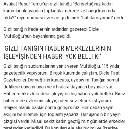
Avukat Resul Temur'un gizli tanığa "Bahsettiğiniz kadın
kurumları ile yapılan toplantılar nerede ve hangi kurumda
oldu?" diye sorması üzerine gizli tanık "hatırlamıyorum" dedi.
Gizli tanığın ifadelerinin ardından gazeteci Dicle
Müftüoğlu'nun beyanlarına geçildi.
'GİZLİ TANIĞIN HABER MERKEZLERİNİN
İŞLEYİŞİNDEN HABERİ YOK BELLİ Kİ'
Gizli tanığın suçlamalarına yanıt veren Müftüoğlu, "15 yıldır
gazetecilik yapıyorum. Birçok kurumda çalıştım. Dicle Fırat
Gazeteciler Derneği'nin kurucusu, üyesiyim. Tanığın somut
delillere dayanmayan ve iftiralara dayanan beyanlar var.
Haber merkezlerindeki işleyişten hiç haberi yok belli ki. Biraz
haber merkezlerinin işleyişinden söz etmek istiyorum.
Stajyer olarak başlar sonra gelişirsiniz. Her sabah yayın
akışını belirlemek için toplantı yaparız. Her ajansın bir yayın
çizgisi vardır. Misal sekiz kadın geçtiğimiz günlerde erkekler
tarafından katledildi. Bu konuları ele alış biçimi ve üzerine