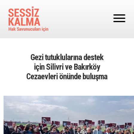
Ana içeriğe atla
Gezi tutuklularına destek
için Silivri ve Bakırköy
Cezaevleri önünde buluşma
Image