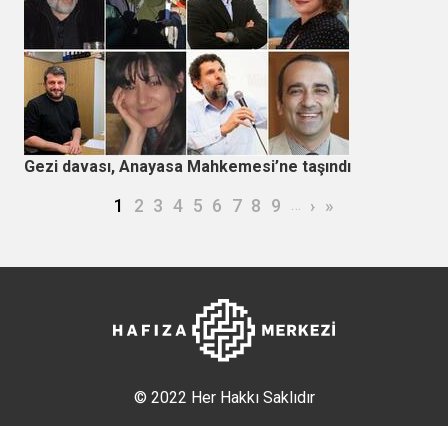
Gezi davası, Anayasa Mahkemesi’ne taşındı
Sayfalama
Şu an kullanılan sayfa
Page
Page
Page
Page
Page
Page
Page
Page
…
Sonraki sayfa
Son sayfa
1
2
3
4
5
6
7
8
9
›
»
© 2022 Her Hakkı Saklıdır