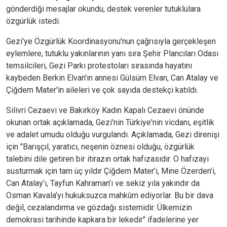
gönderdiği mesajlar okundu, destek verenler tutuklulara
özgürlük istedi.
Gezi'ye Özgürlük Koordinasyonu'nun çağrısıyla gerçekleşen
eylemlere, tutuklu yakınlarının yanı sıra Şehir Plancıları Odası
temsilcileri, Gezi Parkı protestoları sırasında hayatını
kaybeden Berkin Elvan'ın annesi Gülsüm Elvan, Can Atalay ve
Çiğdem Mater'in aileleri ve çok sayıda destekçi katıldı.
Silivri Cezaevi ve Bakırköy Kadın Kapalı Cezaevi önünde
okunan ortak açıklamada, Gezi'nin Türkiye'nin vicdanı, eşitlik
ve adalet umudu olduğu vurgulandı. Açıklamada, Gezi direnişi
için "Barışçıl, yaratıcı, neşenin öznesi olduğu, özgürlük
talebini dile getiren bir itirazın ortak hafızasıdır. O hafızayı
susturmak için tam üç yıldır Çiğdem Mater’i, Mine Özerden’i,
Can Atalay’ı, Tayfun Kahraman’ı ve sekiz yıla yakındır da
Osman Kavala’yı hukuksuzca mahkûm ediyorlar. Bu bir dava
değil, cezalandırma ve gözdağı sistemidir. Ülkemizin
demokrasi tarihinde kapkara bir lekedir" ifadelerine yer