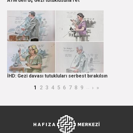
AYM’den üç Gezi tutuklusuna ret
İHD: Gezi davası tutukluları serbest bırakılsın
Sayfalama
Şu an kullanılan sayfa
Page
Page
Page
Page
Page
Page
Page
Page
…
Sonraki sayfa
Son sayfa
1
2
3
4
5
6
7
8
9
›
»