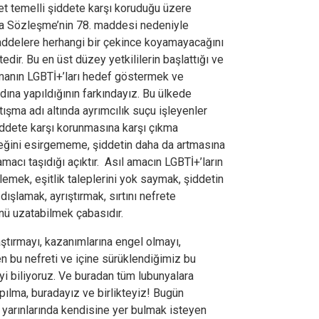
t temelli şiddete karşı koruduğu üzere
nda Sözleşme’nin 78. maddesi nedeniyle
addelere herhangi bir çekince koyamayacağını
edir. Bu en üst düzey yetkililerin başlattığı ve
şmanın LGBTİ+’ları hedef göstermek ve
dına yapıldığının farkındayız. Bu ülkede
ışma adı altında ayrımcılık suçu işleyenler
iddete karşı korunmasına karşı çıkma
teğini esirgememe, şiddetin daha da artmasına
acı taşıdığı açıktır. Asıl amacın LGBTİ+’ların
lemek, eşitlik taleplerini yok saymak, şiddetin
ışlamak, ayrıştırmak, sırtını nefrete
ünü uzatabilmek çabasıdır.
aştırmayı, kazanımlarına engel olmayı,
 bu nefreti ve içine sürüklendiğimiz bu
iyi biliyoruz. Ve buradan tüm lubunyalara
ılma, buradayız ve birlikteyiz! Bugün
n yarınlarında kendisine yer bulmak isteyen