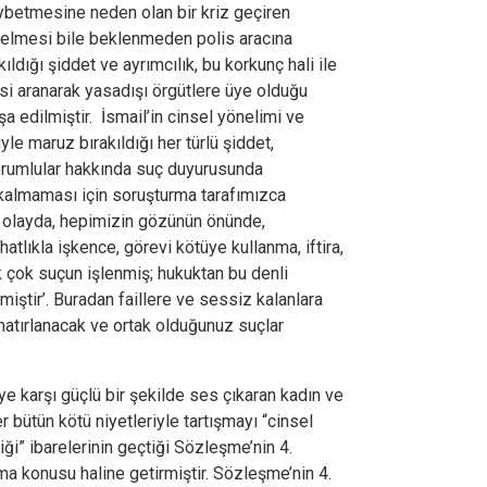
kaybetmesine neden olan bir kriz geçiren
gelmesi bile beklenmeden polis aracına
ıldığı şiddet ve ayrımcılık, bu korkunç hali ile
esi aranarak yasadışı örgütlere üye olduğu
fşa edilmiştir. İsmail’in cinsel yönelimi ve
yle maruz bırakıldığı her türlü şiddet,
sorumlular hakkında suç duyurusunda
 kalmaması için soruşturma tarafımızca
bir olayda, hepimizin gözünün önünde,
tlıkla işkence, görevi kötüye kullanma, iftira,
pek çok suçun işlenmiş; hukuktan bu denli
miştir’. Buradan faillere ve sessiz kalanlara
hatırlanacak ve ortak olduğunuz suçlar
 karşı güçlü bir şekilde ses çıkaran kadın ve
r bütün kötü niyetleriyle tartışmayı “cinsel
ği” ibarelerinin geçtiği Sözleşme’nin 4.
 konusu haline getirmiştir. Sözleşme’nin 4.