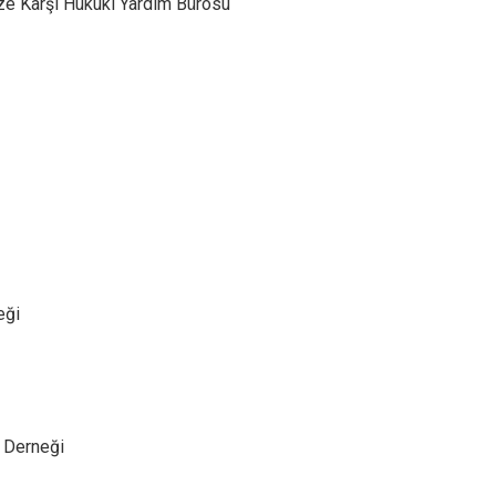
ze Karşı Hukuki Yardım Bürosu
eği
ı Derneği