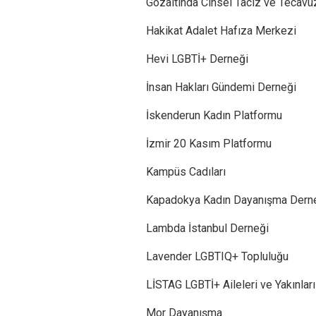
Gözaltında Cinsel Taciz ve Tecavü
Hakikat Adalet Hafıza Merkezi
Hevi LGBTİ+ Derneği
İnsan Hakları Gündemi Derneği
İskenderun Kadın Platformu
İzmir 20 Kasım Platformu
Kampüs Cadıları
Kapadokya Kadın Dayanışma Dern
Lambda İstanbul Derneği
Lavender LGBTIQ+ Topluluğu
LİSTAG LGBTİ+ Aileleri ve Yakınlar
Mor Dayanışma