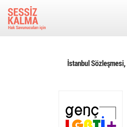
Ana içeriğe atla
İstanbul Sözleşmesi, 
Image