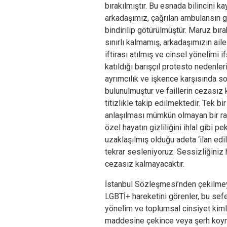
bırakılmıştır. Bu esnada bilincini 
arkadaşımız, çağrılan ambulansın 
bindirilip götürülmüştür. Maruz bırak
sınırlı kalmamış, arkadaşımızın ail
iftirası atılmış ve cinsel yönelimi i
katıldığı barışçıl protesto nedenleri
ayrımcılık ve işkence karşısında 
bulunulmuştur ve faillerin cezasız
titizlikle takip edilmektedir. Tek 
anlaşılması mümkün olmayan bir raha
özel hayatın gizliliğini ihlal gibi 
uzaklaşılmış olduğu adeta ‘ilan edil
tekrar sesleniyoruz: Sessizliğiniz 
cezasız kalmayacaktır.
İstanbul Sözleşmesi’nden çekilmeye
LGBTİ+ hareketini görenler, bu sefe
yönelim ve toplumsal cinsiyet kimli
maddesine çekince veya şerh koyma