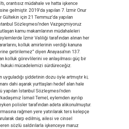
ltı, orantısız müdahale ve hatta işkence
ine gelmiştir. 2019’da yapılan 7. İzmir Onur
ar Gültekin için 21 Temmuz’da yapılan
İstanbul Sözleşmesi’nden Vazgeçmiyoruz
omutlaşan kamu makamlarının müdahaleleri
eylemlerde İzmir Valiliği tarafından alınan her
rarlarını, kolluk amirlerinin verdiği kanuna
yerine getirilemez” diyen Anayasa’nın 137.
kolluk görevlilerini ve anlaşılması güç bir
ve hukuki mücadelemizi sürdüreceğiz.
 uyguladığı şiddetinin dozu öyle artmıştır ki;
anı dahi aşarak yurttaşları hedef alan hale
ü yapılan İstanbul Sözleşmesi’nden
kadaşımız İsmail Temel, eylemden ayrılıp
ken polisler tarafından adeta alıkonulmuştur.
rmasına rağmen yere yatırılarak ters kelepçe
rularak darp edilmiş, ailesi ve cinsel
çeren sözlü saldırılarla işkenceye maruz