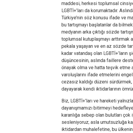
maddesi, herkesi toplumsal cinsiye
LGBTİ+’ları da korumaktadır. Aslı
Türkiye’nin söz konusu ifade ve m
bu tartışmayı başlatanlar da bilmekt
medyanın arka çıktığı sözde tartı
toplumsal kutuplaşmayı arttırmak a
pekala yaşayan ve en az sözde tart
kadar vatandaş olan
LGBTİ+’ların ş
düşüncesinin, aslında faillere des
önayak olma ve hatta teşvik etme am
varoluşlarını ifade etmelerini engel
cezasız kaldığı düzeni sürdürmek, d
dayayarak kendi iktidarlarının ömr
Biz, LGBTİ+’ları ve hareketi yalnızl
dayanışmamızı bitirmeyi hedefleyen
karanlığa sebep olan bulutları çok 
sesleniyoruz; asla umutsuzluğa kap
iktidardan muhalefetine, bu ülkeni