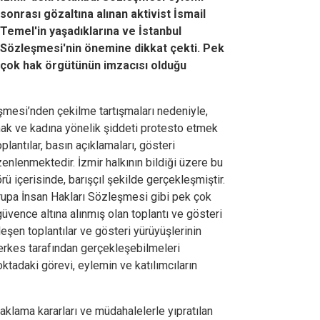
sonrası gözaltına alınan aktivist İsmail
Temel'in yaşadıklarına ve İstanbul
Sözleşmesi'nin önemine dikkat çekti. Pek
çok hak örgütünün imzacısı olduğu
mesi’nden çekilme tartışmaları nedeniyle,
ak ve kadına yönelik şiddeti protesto etmek
plantılar, basın açıklamaları, gösteri
üzenlenmektedir. İzmir halkının bildiği üzere bu
görü içerisinde, barışçıl şekilde gerçekleşmiştir.
rupa İnsan Hakları Sözleşmesi gibi pek çok
güvence altına alınmış olan toplantı ve gösteri
eşen toplantılar ve gösteri yürüyüşlerinin
herkes tarafından gerçekleşebilmeleri
oktadaki görevi, eylemin ve katılımcıların
klama kararları ve müdahalelerle yıpratılan