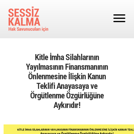
Ana içeriğe atla
Kitle İmha Silahlarının
Yayılmasının Finansmanının
Önlenmesine İlişkin Kanun
Teklifi Anayasaya ve
Örgütlenme Özgürlüğüne
Aykırıdır!
Image