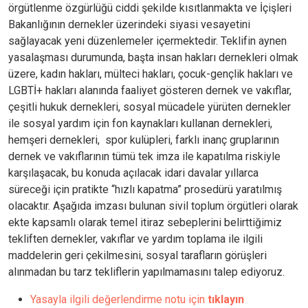
örgütlenme özgürlüğü ciddi şekilde kısıtlanmakta ve İçişleri
Bakanlığının dernekler üzerindeki siyasi vesayetini
sağlayacak yeni düzenlemeler içermektedir. Teklifin aynen
yasalaşması durumunda, başta insan hakları dernekleri olmak
üzere, kadın hakları, mülteci hakları, çocuk-gençlik hakları ve
LGBTİ+ hakları alanında faaliyet gösteren dernek ve vakıflar,
çeşitli hukuk dernekleri, sosyal mücadele yürüten dernekler
ile sosyal yardım için fon kaynakları kullanan dernekleri,
hemşeri dernekleri, spor kulüpleri, farklı inanç gruplarının
dernek ve vakıflarının tümü tek imza ile kapatılma riskiyle
karşılaşacak, bu konuda açılacak idari davalar yıllarca
süreceği için pratikte “hızlı kapatma” prosedürü yaratılmış
olacaktır. Aşağıda imzası bulunan sivil toplum örgütleri olarak
ekte kapsamlı olarak temel itiraz sebeplerini belirttiğimiz
tekliften dernekler, vakıflar ve yardım toplama ile ilgili
maddelerin geri çekilmesini, sosyal tarafların görüşleri
alınmadan bu tarz tekliflerin yapılmamasını talep ediyoruz.
Yasayla ilgili değerlendirme notu için
tıklayın