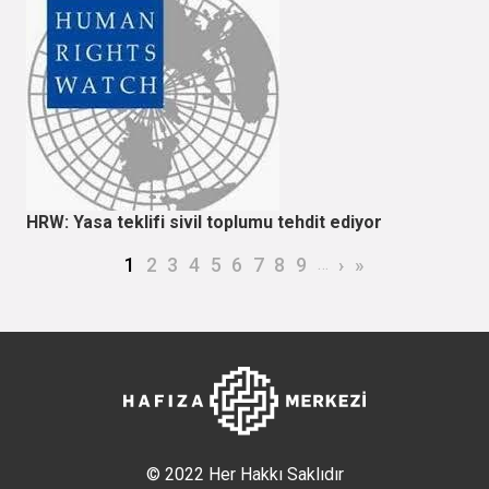
HRW: Yasa teklifi sivil toplumu tehdit ediyor
Sayfalama
Şu an kullanılan sayfa
Page
Page
Page
Page
Page
Page
Page
Page
…
Sonraki sayfa
Son sayfa
1
2
3
4
5
6
7
8
9
›
»
© 2022 Her Hakkı Saklıdır