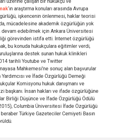
ları üzerine çalışan bir hukukçu ve
rmak
‘ın araştırma konuları arasında Avrupa
ürlüğü, işkencenin önlenmesi, haklar teorisi
lında, mücadelesine akademik özgürlüğün yok
a devam edebilmek için Ankara Üniversitesi
ği görevinden istifa etti. İnternet özgürlüğü
ak, bu konuda hukukçulara eğitimler verdi,
kuruluşlarına destek sunan hukuk klinikleri
14 tarihli Youtube ve Twitter
n Anayasa Mahkemesi’ne sonuç alan başvurular
n Yardımcısı ve İfade Özgürlüğü Derneği
kukçular Komisyonu hukuk danışmanı ve
i başkanı. İnsan hakları ve ifade özgürlüğüne
ılar Birliği Düşünce ve İfade Özgürlüğü Ödülü
(2015), Columbia Üniversitesi İfade Özgürlüğü
 beraber Türkiye Gazeteciler Cemiyeti Basın
rüldü.