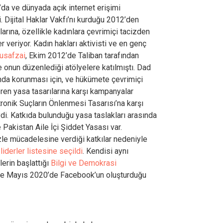
n’da ve dünyada açık internet erişimi
 Dijital Haklar Vakfı’nı kurduğu 2012’den
larına, özellikle kadınlara çevrimiçi tacizden
 veriyor. Kadın hakları aktivisti ve en genç
usafzai
, Ekim 2012’de Taliban tarafından
 onun düzenlediği atölyelere katılmıştı. Dad
mda korunması için, ve hükümete çevrimiçi
ren yasa tasarılarına karşı kampanyalar
ktronik Suçların Önlenmesi Tasarısı’na karşı
di. Katkıda bulunduğu yasa taslakları arasında
Pakistan Aile İçi Şiddet Yasası var.
izle mücadelesine verdiği katkılar nedeniyle
iderler listesine seçildi
. Kendisi aynı
rin başlattığı
Bilgi ve Demokrasi
 ve Mayıs 2020’de Facebook’un oluşturduğu