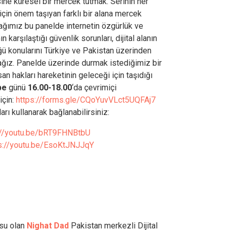
ine küresel bir mercek tutmak. Serinin her
 için önem taşıyan farklı bir alana mercek
cağımız bu panelde internetin özgürlük ve
karşılaştığı güvenlik sorunları, dijital alanın
ğü konularını Türkiye ve Pakistan üzerinden
cağız. Panelde üzerinde durmak istediğimiz bir
san hakları hareketinin geleceği için taşıdığı
be
günü
16.00-18.00
‘da çevrimiçi
için:
https://forms.gle/CQoYuvVLct5UQFAj7
arı kullanarak bağlanabilirsiniz:
://youtu.be/bRT9FHNBtbU
s://youtu.be/EsoKtJNJJqY
usu olan
Nighat Dad
Pakistan merkezli Dijital