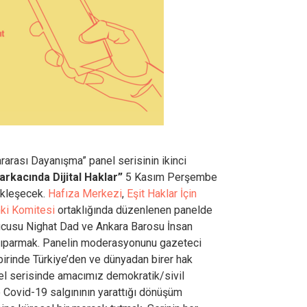
rarası Dayanışma” panel serisinin ikinci
rkacında Dijital Haklar”
5 Kasım Perşembe
ekleşecek.
Hafıza Merkezi
,
Eşit Haklar İçin
nki Komitesi
ortaklığında düzenlenen panelde
ucusu Nighat Dad ve Ankara Barosu İnsan
tıparmak. Panelin moderasyonunu gazeteci
irinde Türkiye’den ve dünyadan birer hak
l serisinde amacımız demokratik/sivil
 Covid-19 salgınının yarattığı dönüşüm