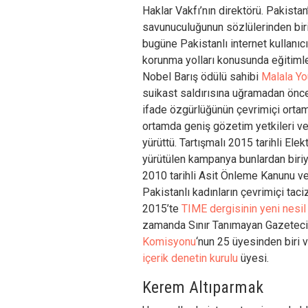
Haklar Vakfı’nın direktörü. Pakista
savunuculuğunun sözlülerinden biri.
bugüne Pakistanlı internet kullanıcı
korunma yolları konusunda eğitimler
Nobel Barış ödülü sahibi
Malala Yo
suikast saldırısına uğramadan önce
ifade özgürlüğünün çevrimiçi orta
ortamda geniş gözetim yetkileri ve
yürüttü. Tartışmalı 2015 tarihli Ele
yürütülen kampanya bunlardan biriy
2010 tarihli Asit Önleme Kanunu ve 
Pakistanlı kadınların çevrimiçi tac
2015’te
TIME dergisinin yeni nesil l
zamanda Sınır Tanımayan Gazetecile
Komisyonu
‘nun 25 üyesinden biri
içerik denetin kurulu
üyesi.
Kerem Altıparmak