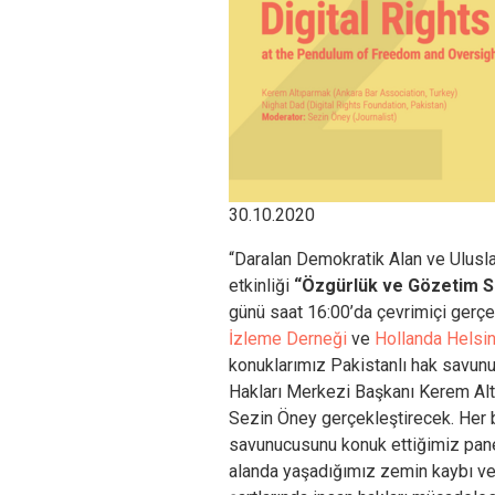
30.10.2020
“Daralan Demokratik Alan ve Ulusla
etkinliği
“Özgürlük ve Gözetim Sa
günü saat 16:00’da çevrimiçi gerç
İzleme Derneği
ve
Hollanda Helsi
konuklarımız Pakistanlı hak savun
Hakları Merkezi Başkanı Kerem Al
Sezin Öney gerçekleştirecek. Her b
savunucusunu konuk ettiğimiz pane
alanda yaşadığımız zemin kaybı ve