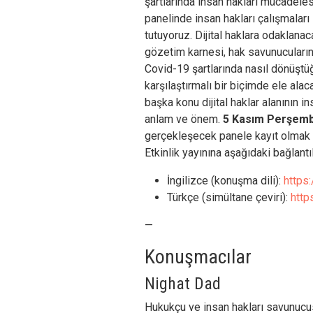
şartlarında insan hakları mücadeles
panelinde insan hakları çalışmaları
tutuyoruz. Dijital haklara odaklana
gözetim karnesi, hak savunucularının 
Covid-19 şartlarında nasıl dönüştü
karşılaştırmalı bir biçimde ele ala
başka konu dijital haklar alanının in
anlam ve önem.
5 Kasım Perşem
gerçekleşecek panele kayıt olmak 
Etkinlik yayınına aşağıdaki bağlantıl
İngilizce (konuşma dili):
https
Türkçe (simültane çeviri):
http
—
Konuşmacılar
Nighat Dad
Hukukçu ve insan hakları savunuc