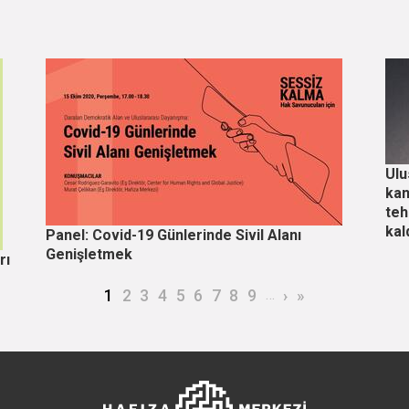
Ulu
kan
teh
kal
Panel: Covid-19 Günlerinde Sivil Alanı
Genişletmek
rı
Şu an kullanılan sayfa
Page
Page
Page
Page
Page
Page
Page
Page
…
Sonraki sayfa
Son sayfa
1
2
3
4
5
6
7
8
9
›
»