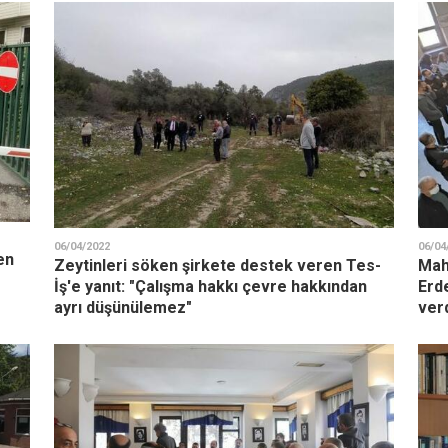
06/04/2022
06/04
en
Zeytinleri söken şirkete destek veren Tes-
Mah
İş'e yanıt: "Çalışma hakkı çevre hakkından
Erde
ayrı düşünülemez"
ver