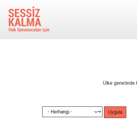
Ana içeriğe atla
Ülke genelinde h