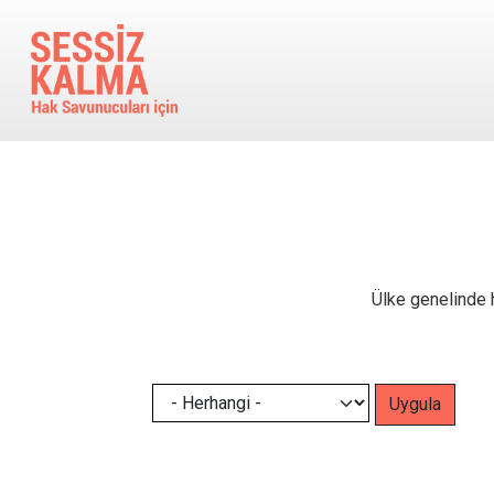
Ana içeriğe atla
Ülke genelinde h