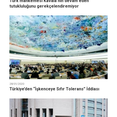
Türk mahkemesi Kavala’nın devam eden
tutukluluğunu gerekçelendiremiyor
28/01/2020
Türkiye’den “İşkenceye Sıfır Tolerans” İddiası