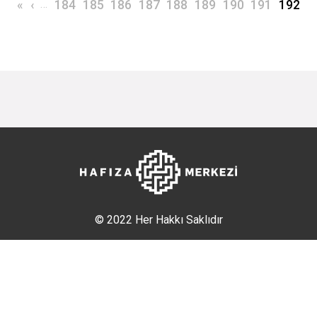
İlk sayfa
Önceki sayfa
…
Page
Page
Page
Page
Page
Page
Page
Page
Şu an k
«
‹
184
185
186
187
188
189
190
191
192
© 2022 Her Hakkı Saklıdır