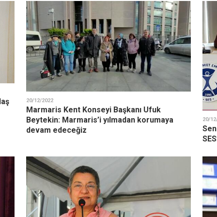
laş
20/12/2022
Marmaris Kent Konseyi Başkanı Ufuk
Beytekin: Marmaris’i yılmadan korumaya
20/12
Send
devam edeceğiz
SES