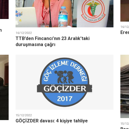
16/12
n
Ere
16/12/2022
TTB’den Fincancı’nın 23 Aralık’taki
duruşmasına çağrı
15/12/2022
GÖÇİZDER davası: 4 kişiye tahliye
15/12