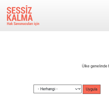
Ana içeriğe atla
Ülke genelinde h