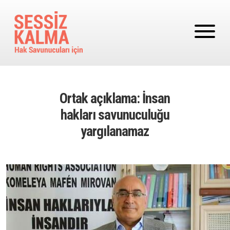
Ana içeriğe atla
Ortak açıklama: İnsan
hakları savunuculuğu
yargılanamaz
Image