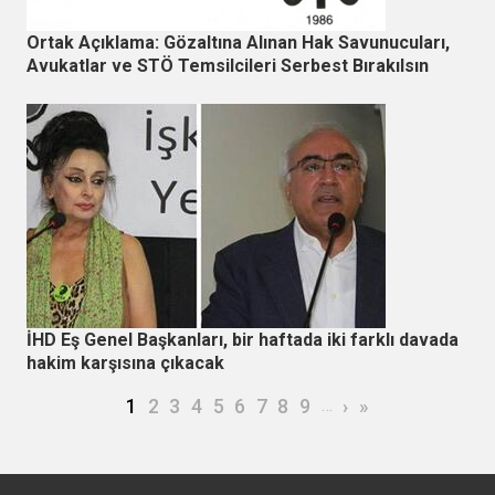
Ortak Açıklama: Gözaltına Alınan Hak Savunucuları,
Avukatlar ve STÖ Temsilcileri Serbest Bırakılsın
İHD Eş Genel Başkanları, bir haftada iki farklı davada
hakim karşısına çıkacak
Sayfalama
Şu an kullanılan sayfa
Page
Page
Page
Page
Page
Page
Page
Page
…
Sonraki sayfa
Son sayfa
1
2
3
4
5
6
7
8
9
›
»