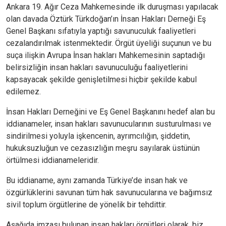
Ankara 19. Ağır Ceza Mahkemesinde ilk duruşması yapılacak
olan davada Öztürk Türkdoğan’ın İnsan Hakları Derneği Eş
Genel Başkanı sıfatıyla yaptığı savunuculuk faaliyetleri
cezalandırılmak istenmektedir. Örgüt üyeliği suçunun ve bu
suça ilişkin Avrupa İnsan hakları Mahkemesinin saptadığı
belirsizliğin insan hakları savunuculuğu faaliyetlerini
kapsayacak şekilde genişletilmesi hiçbir şekilde kabul
edilemez.
İnsan Hakları Derneğini ve Eş Genel Başkanını hedef alan bu
iddianameler, insan hakları savunucularının susturulması ve
sindirilmesi yoluyla işkencenin, ayrımcılığın, şiddetin,
hukuksuzluğun ve cezasızlığın meşru sayılarak üstünün
örtülmesi iddianameleridir.
Bu iddianame, aynı zamanda Türkiye’de insan hak ve
özgürlüklerini savunan tüm hak savunucularına ve bağımsız
sivil toplum örgütlerine de yönelik bir tehdittir.
Aşağıda imzası bulunan insan hakları örgütleri olarak, biz