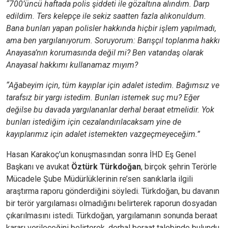
“700’üncü haftada polis şiddeti ile gözaltına alındım. Darp
edildim. Ters kelepçe ile sekiz saatten fazla alıkonuldum.
Bana bunları yapan polisler hakkında hiçbir işlem yapılmadı,
ama ben yargılanıyorum. Soruyorum: Barışçıl toplanma hakkı
Anayasa’nın korumasında değil mi? Ben vatandaş olarak
Anayasal hakkımı kullanamaz mıyım?
“Ağabeyim için, tüm kayıplar için adalet istedim. Bağımsız ve
tarafsız bir yargı istedim. Bunları istemek suç mu? Eğer
değilse bu davada yargılananlar derhal beraat etmelidir. Yok
bunları istediğim için cezalandırılacaksam yine de
kayıplarımız için adalet istemekten vazgeçmeyeceğim.”
Hasan Karakoç’un konuşmasından sonra İHD Eş Genel
Başkanı ve avukat
Öztürk Türkdoğan
, birçok şehrin Terörle
Mücadele Şube Müdürlüklerinin re’sen sanıklarla ilgili
araştırma raporu gönderdiğini söyledi. Türkdoğan, bu davanın
bir terör yargılaması olmadığını belirterek raporun dosyadan
çıkarılmasını istedi. Türkdoğan, yargılamanın sonunda beraat
kararı verileceğini belirterek, derhal beraat talebinde bulundu.