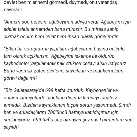
devlet benim annemi görmedi, duymadı, onu vatandaş
saymadı.
“Annem son nefesini ağabeyimin adıyla verdi. Ağabeyim için
adalet talebi annemden bana mirastır. Bu mirasa sahip
çıkmak benim hem evlat hem insan olarak görevimdir.
“Etkin bir soruşturma yapılsın, ağabeyimin başına gelenler
tam olarak açıklansın. Ağabeyimi işkence ile öldürüp
kaybedenler yargılanarak hak ettikleri cezayı alsın istiyoruz.
Bunu yapmak zaten devletin, savcıların ve mahkemelerin
görevi değil mi?
“Biz Galatasaray’da 699 hafta oturduk. Kaybedenler ve
onların zihniyetinde olanların dışında kimseyi rahatsız
etmedik. Bizden kaynaklanan hiçbir sorun yaşanmadı. Şimdi
ben ve arkadaşlarım 700’üncü haftaya katıldığımız için
suçlanıyoruz. 699 hafta suç olmayan şey nasıl birdenbire suç
sayıldı?