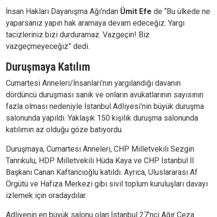
İnsan Hakları Dayanışma Ağı’ndan
Ümit Efe
de “Bu ülkede ne
yaparsanız yapın hak aramaya devam edeceğiz. Yargı
tacizleriniz bizi durduramaz. Vazgeçin! Biz
vazgeçmeyeceğiz” dedi.
Duruşmaya Katılım
Cumartesi Anneleri/İnsanları’nın yargılandığı davanın
dördüncü duruşması sanık ve onların avukatlarının sayısının
fazla olması nedeniyle İstanbul Adliyesi’nin büyük duruşma
salonunda yapıldı. Yaklaşık 150 kişilik duruşma salonunda
katılımın az olduğu göze batıyordu.
Duruşmaya, Cumartesi Anneleri, CHP Milletvekili Sezgin
Tanrıkulu, HDP Milletvekili Hüda Kaya ve CHP İstanbul İl
Başkanı Canan Kaftancıoğlu katıldı. Ayrıca, Uluslararası Af
Örgütü ve Hafıza Merkezi gibi sivil toplum kuruluşları davayı
izlemek için oradaydılar.
Adliyenin en büyük salonu olan İstanbul 27’nci Ağır Ceza