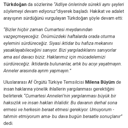
Türkdoğan
da sözlerine
“Adliye önlerinde sürekli aynı şeyleri
söylemeyi devam ediyoruz”
diyerek başladı. Hakikat ve adalet
arayışının sürdüğünü vurgulayan Türkdoğan şöyle devam etti:
“Bizler hiçbir zaman Cumartesi meydanından
vazgeçmeyeceğiz. Önümüzdeki haftalarda orada oturma
eylemini sürdüreceğiz. Siyasi iktidar bu hafıza mekanını
yasaklayabileceğini sanıyor. Bizi yargıladıklarını sanıyorlar
ama asıl davacı biziz. Haklarımız için mücadelemizi
sürdüreceğiz. İktidarda bulunanlar, artık bu acıyı yaşatmayın.
Anneler arasında ayrım yapmayın.”
Uluslararası Af Örgütü Türkiye Temsilcisi
Milena Büyüm
de
insan haklarına yönelik ihlallerin yargılanması gerektiğini
belirterek
“Cumartesi Anneleri’nin yargılanması büyük bir
haksızlık ve insan hakları ihlalidir. Bu davanın derhal sona
ermesi ve herkesin beraat etmesi gerekiyor. Umuyorum -
tahmin etmiyorum ama- bu dava bugün beraatle sonuçlanır”
dedi.