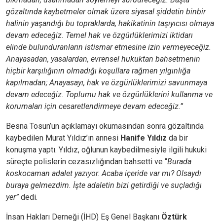
gözaltında kaybetmeler olmak üzere siyasal şiddetin binbir
halinin yaşandığı bu topraklarda, hakikatinin taşıyıcısı olmaya
devam edeceğiz. Temel hak ve özgürlüklerimizi
iktidarı
elinde bulunduranların istismar etmesine izin vermeyeceğiz.
Anayasadan, yasalardan, evrensel hukuktan bahsetmenin
hiçbir karşılığının olmadığı koşullara rağmen yılgınlığa
kapılmadan; Anayasayı, hak ve özgürlüklerimizi savunmaya
devam edeceğiz. Toplumu hak ve özgürlüklerini kullanma ve
korumaları için cesaretlendirmeye devam edeceğiz.”
Besna Tosun’un açıklamayı okumasından sonra gözaltında
kaybedilen Murat Yıldız’ın annesi
Hanife Yıldız
da bir
konuşma yaptı. Yıldız, oğlunun kaybedilmesiyle ilgili hukuki
süreçte polislerin cezasızlığından bahsetti ve “
Burada
koskocaman adalet yazıyor. Acaba içeride var mı? Olsaydı
buraya gelmezdim. İşte adaletin bizi getirdiği ve suçladığı
yer”
dedi.
İnsan Hakları Derneği (İHD) Eş Genel Başkanı
Öztürk