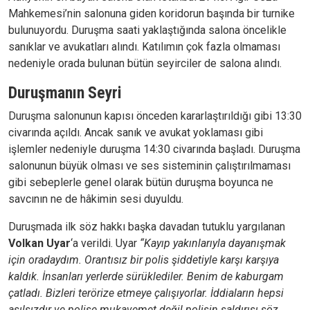
Mahkemesi’nin salonuna giden koridorun başında bir turnike
bulunuyordu. Duruşma saati yaklaştığında salona öncelikle
sanıklar ve avukatları alındı. Katılımın çok fazla olmaması
nedeniyle orada bulunan bütün seyirciler de salona alındı.
Duruşmanın Seyri
Duruşma salonunun kapısı önceden kararlaştırıldığı gibi 13:30
civarında açıldı. Ancak sanık ve avukat yoklaması gibi
işlemler nedeniyle duruşma 14:30 civarında başladı. Duruşma
salonunun büyük olması ve ses sisteminin çalıştırılmaması
gibi sebeplerle genel olarak bütün duruşma boyunca ne
savcının ne de hâkimin sesi duyuldu.
Duruşmada ilk söz hakkı başka davadan tutuklu yargılanan
Volkan Uyar
‘a verildi. Uyar
“Kayıp yakınlarıyla dayanışmak
için oradaydım. Orantısız bir polis şiddetiyle karşı karşıya
kaldık. İnsanları yerlerde sürüklediler. Benim de kaburgam
çatladı. Bizleri terörize etmeye çalışıyorlar. İddiaların hepsi
asılsızdır ve polise mukavemet değil polisin saldırısı söz