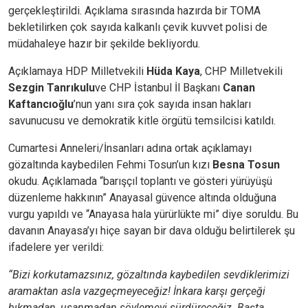
gerçekleştirildi. Açıklama sırasında hazırda bir TOMA
bekletilirken çok sayıda kalkanlı çevik kuvvet polisi de
müdahaleye hazır bir şekilde bekliyordu.
Açıklamaya HDP Milletvekili
Hüda Kaya
, CHP Milletvekili
Sezgin Tanrıkulu
ve CHP İstanbul İl Başkanı
Canan
Kaftancıoğlu
’nun yanı sıra çok sayıda insan hakları
savunucusu ve demokratik kitle örgütü temsilcisi katıldı.
Cumartesi Anneleri/İnsanları adına ortak açıklamayı
gözaltında kaybedilen Fehmi Tosun’un kızı
Besna Tosun
okudu. Açıklamada “barışçıl toplantı ve gösteri yürüyüşü
düzenleme hakkının” Anayasal güvence altında olduğuna
vurgu yapıldı ve “Anayasa hala yürürlükte mi” diye soruldu. Bu
davanın Anayasa’yı hiçe sayan bir dava olduğu belirtilerek şu
ifadelere yer verildi:
“Bizi korkutamazsınız, gözaltında kaybedilen sevdiklerimizi
aramaktan asla vazgeçmeyeceğiz!
İnkara karşı gerçeği
bıkmadan, usanmadan söylemeyi sürdüreceğiz. Başta