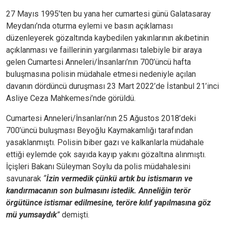
27 Mayıs 1995’ten bu yana her cumartesi günü Galatasaray
Meydanı’nda oturma eylemi ve basın açıklaması
düzenleyerek gözaltında kaybedilen yakınlarının akıbetinin
açıklanması ve faillerinin yargılanması talebiyle bir araya
gelen Cumartesi Anneleri/İnsanları’nın 700’üncü hafta
buluşmasına polisin müdahale etmesi nedeniyle açılan
davanın dördüncü duruşması 23 Mart 2022’de İstanbul 21’inci
Asliye Ceza Mahkemesi’nde görüldü.
Cumartesi Anneleri/İnsanları’nın 25 Ağustos 2018’deki
700’üncü buluşması Beyoğlu Kaymakamlığı tarafından
yasaklanmıştı. Polisin biber gazı ve kalkanlarla müdahale
ettiği eylemde çok sayıda kayıp yakını gözaltına alınmıştı.
İçişleri Bakanı Süleyman Soylu da polis müdahalesini
savunarak
“
İzin vermedik çünkü artık bu istismarın ve
kandırmacanın son bulmasını istedik. Anneliğin terör
örgütünce istismar edilmesine, teröre kılıf yapılmasına göz
mü yumsaydık
”
demişti.