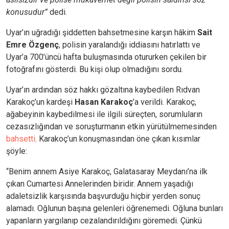
konusudur”
dedi.
Uyar’ın uğradığı şiddetten bahsetmesine karşın hâkim
Sait
Emre Özgenç
, polisin yaralandığı iddiasını hatırlattı ve
Uyar’a 700’üncü hafta buluşmasında otururken çekilen bir
fotoğrafını gösterdi. Bu kişi olup olmadığını sordu.
Uyar’ın ardından söz hakkı gözaltına kaybedilen Rıdvan
Karakoç’un kardeşi
Hasan Karakoç
’a verildi. Karakoç,
ağabeyinin kaybedilmesi ile ilgili süreçten, sorumluların
cezasızlığından ve soruşturmanın etkin yürütülmemesinden
bahsetti
. Karakoç’un konuşmasından öne çıkan kısımlar
şöyle:
“Benim annem Asiye Karakoç, Galatasaray Meydanı’na ilk
çıkan Cumartesi Annelerinden biridir. Annem yaşadığı
adaletsizlik karşısında başvurduğu hiçbir yerden sonuç
alamadı. Oğlunun başına gelenleri öğrenemedi. Oğluna bunları
yapanların yargılanıp cezalandırıldığını göremedi. Çünkü