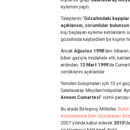
eylemini yaptı.
Taleplerini “
Gözaltındaki kayıplar
açıklansın, sorumlular bulunsun
kişi başlayan eyleme katılanların s
gözaltında kaybedilen bir kişinin hi
Ancak
Ağustos 1998
’den itibaren
biber gazıyla müdahale etti, katılanl
ardından,
13 Mart 1999
‘da Cumart
verdiklerini açıkladılar.
Yeniden buluşmaları için 10 yıl ge
Galatasaray Meydanı’ndaydılar. Ayn
Annem Cumartesi
" isimli parçay
Bu arada Birleşmiş Milletler,
Bütün
Korunmasına Dair Uluslararası Sö
2007 yılında kabul ederek
2010'
da
sözleşmeye hâlâ taraf değil.