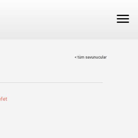
< tüm savunucular
efet