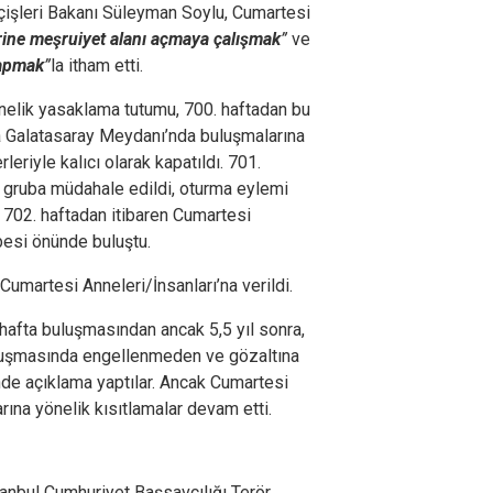
İçişleri Bakanı Süleyman Soylu, Cumartesi
erine meşruiyet alanı açmaya çalışmak
”
ve
yapmak
”
la itham etti.
önelik yasaklama tutumu, 700. haftadan bu
da Galatasaray Meydanı’nda buluşmalarına
leriyle kalıcı olarak kapatıldı. 701.
gruba müdahale edildi, oturma eylemi
 702. haftadan itibaren Cumartesi
ubesi önünde buluştu.
Cumartesi Anneleri/İnsanları’na verildi.
 hafta buluşmasından ancak 5,5 yıl sonra,
uluşmasında engellenmeden ve gözaltına
de açıklama yaptılar. Ancak Cumartesi
arına yönelik kısıtlamalar devam etti.
anbul Cumhuriyet Başsavcılığı Terör