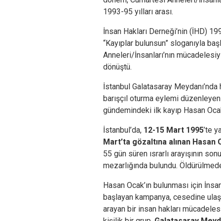
1993-95 yılları arası.
İnsan Hakları Derneği’nin (İHD) 199
“Kayıplar bulunsun” sloganıyla baş
Anneleri/İnsanları’nın mücadelesiy
dönüştü.
İstanbul Galatasaray Meydanı’nda 
barışçıl oturma eylemi düzenleyen 
gündemindeki ilk kayıp Hasan Ocak
İstanbul’da,
12-15 Mart 1995
’te y
Mart’ta gözaltına alınan Hasan
55 gün süren ısrarlı arayışının son
mezarlığında bulundu. Öldürülmeden
Hasan Ocak’ın bulunması için İnsan
başlayan kampanya, cesedine ulaşı
arayan bir insan hakları mücadele
kişilik bir grup,
Galatasaray Meyd