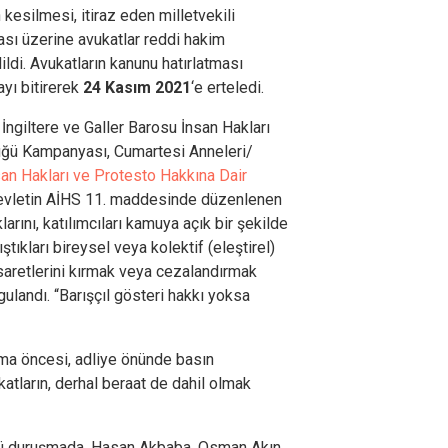
 kesilmesi, itiraz eden milletvekili
ası üzerine avukatlar reddi hakim
ldi. Avukatların kanunu hatırlatması
yı bitirerek
24 Kasım 2021
‘e erteledi.
ngiltere ve Galler Barosu İnsan Hakları
üğü Kampanyası, Cumartesi Anneleri/
san Hakları ve Protesto Hakkına Dair
devletin AİHS 11. maddesinde düzenlenen
rını, katılımcıları kamuya açık bir şekilde
ştıkları bireysel veya kolektif (eleştirel)
saretlerini kırmak veya cezalandırmak
ulandı. “Barışçıl gösteri hakkı yoksa
ma öncesi, adliye önünde basın
atların, derhal beraat de dahil olmak
cü duruşmada, Hasan Akbaba, Osman Akın,