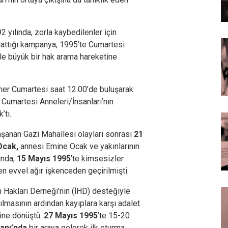
2 yılında, zorla kaybedilenler için
lattığı kampanya, 1995’te Cumartesi
le büyük bir hak arama hareketine
her Cumartesi saat 12.00’de buluşarak
Cumartesi Anneleri/İnsanları’nın
’tı.
aşanan Gazi Mahallesi olayları sonrası
21
 Ocak,
annesi Emine Ocak ve yakınlarının
unda,
15 Mayıs 1995
’te kimsesizler
 evvel ağır işkenceden geçirilmişti.
 Hakları Derneği’nin (İHD) desteğiyle
lmasının ardından kayıplara karşı adalet
sine dönüştü.
27 Mayıs 1995
’te 15-20
anı’nda
bir araya gelerek ilk oturma