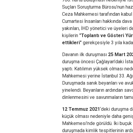
Suçları Soruşturma Bürosu’nun hazı
Ceza Mahkemesi tarafından kabul 
Cumartesi İnsanları hakkında dava a
yakınları, İHD yönetici ve üyeleri 
kişilerin
"Toplantı ve Gösteri Yü
ettikleri"
gerekçesiyle 3 yıla kadar
Davanın ilk duruşması
25 Mart 20
duruşma öncesi Çağlayan’daki İsta
yaptı. Katılımın yüksek olması ned
Mahkemesi yerine İstanbul 33. Ağ
Duruşmada sanık beyanları ve avuka
yinelendi. Beyanların ardından sav
dinlenmesini ve savunmaların tama
12 Temmuz 2021
‘deki duruşma d
küçük olması nedeniyle daha geniş
Mahkemesi’nde görüldü. İki buçuk 
duruşmada kimlik tespitlerinin ard