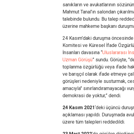
sanıkların ve avukatlarının sözünün
Mahmut Tanal’ın salondan çıkarılm
talebinde bulundu. Bu talep reddedi
üzerine mahkeme başkanı duruşma
24 Kasım’daki duruşma öncesinde İ
Komitesi ve Küresel İfade Özgürl
İnsanları davasına “
Uluslararası İn
Uzman Görüşü
” sundu. Görüşte, "
toplanma özgürlüğü veya ifade hakla
ve barışçıl olarak ifade etmeye çalı
görüşleri nedeniyle susturmak, ce
amacıyla" sınırlandıramayacağı vurg
demokrasi de yoktur,” dendi.
24 Kasım 2021
‘deki üçüncü duruş
açıklaması yapıldı. Duruşmada avuk
üzere tüm talepleri reddedildi.
23 Mart 2022
’de görülen dördün