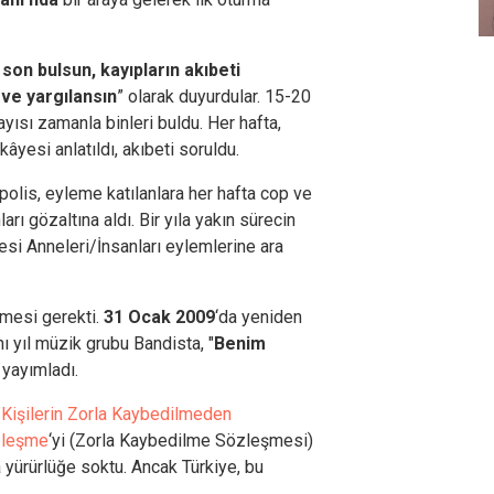
 son bulsun, kayıpların akıbeti
 ve yargılansın
” olarak duyurdular. 15-20
ayısı zamanla binleri buldu. Her hafta,
kâyesi anlatıldı, akıbeti soruldu.
 polis, eyleme katılanlara her hafta cop ve
arı gözaltına aldı. Bir yıla yakın sürecin
esi Anneleri/İnsanları eylemlerine ara
çmesi gerekti.
31 Ocak 2009
‘da yeniden
ı yıl müzik grubu Bandista, "
Benim
ı yayımladı.
 Kişilerin Zorla Kaybedilmeden
zleşme
‘yi (Zorla Kaybedilme Sözleşmesi)
 yürürlüğe soktu. Ancak Türkiye, bu