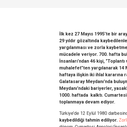
İlk kez 27 Mayıs 1995’te bir ar
29 yıldır gözaltında kaybedilenle
yargılanması ve zorla kaybetme
mücadele veriyor. 700. hafta b
İnsanları’ndan 46 kişi, "Toplant
muhalefet"ten yargılanarak 14 M
haftaya ilişkin iki ihlal kararın
Galatasaray Meydanı'nda buluşm
Meydanı'ndaki bariyerler, yasak
1000. haftada kalktı. Cumartesi 
toplanmaya devam ediyor.
Türkiye’de 12 Eylül 1980 darbesi
kaybedildiği tahmin ediliyor.
Zor
dönem, Cumartesi Anneleri/İnsanları