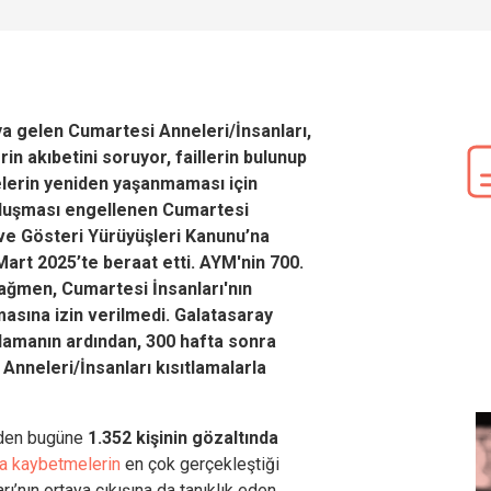
aya gelen Cumartesi Anneleri/İnsanları,
rin akıbetini soruyor, faillerin bulunup
lerin yeniden yaşanmaması için
uluşması engellenen Cumartesi
ı ve Gösteri Yürüyüşleri Kanunu’na
art 2025’te beraat etti. AYM'nin 700.
a rağmen, Cumartesi İnsanları'nın
asına izin verilmedi. Galatasaray
lamanın ardından, 300 hafta sonra
Anneleri/İnsanları kısıtlamalarla
nden bugüne
1.352 kişinin gözaltında
la kaybetmelerin
en çok gerçekleştiği
’nın ortaya çıkışına da tanıklık eden