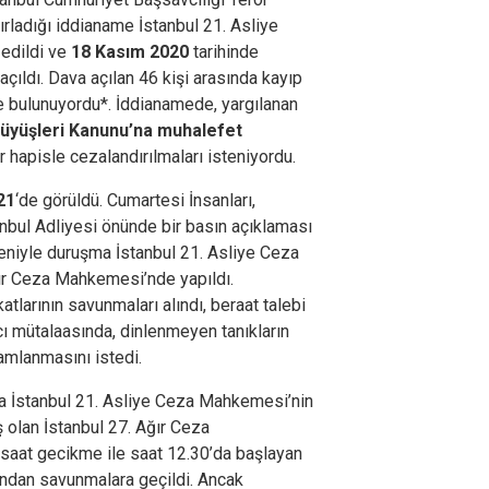
rladığı iddianame İstanbul 21. Asliye
edildi ve
18 Kasım 2020
tarihinde
çıldı. Dava açılan 46 kişi arasında kayıp
de bulunuyordu*. İddianamede, yargılanan
rüyüşleri Kanunu’na muhalefet
 hapisle cezalandırılmaları isteniyordu.
21
‘de görüldü. Cumartesi İnsanları,
nbul Adliyesi önünde bir basın açıklaması
eniyle duruşma İstanbul 21. Asliye Ceza
ır Ceza Mahkemesi’nde yapıldı.
tlarının savunmaları alındı, beraat talebi
cı mütalaasında, dinlenmeyen tanıkların
mlanmasını istedi.
a İstanbul 21. Asliye Ceza Mahkemesi’nin
 olan İstanbul 27. Ağır Ceza
saat gecikme ile saat 12.30’da başlayan
ından savunmalara geçildi. Ancak