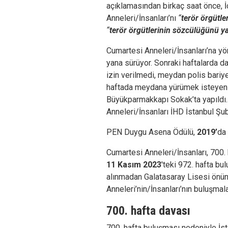
açıklamasından birkaç saat önce, 
Anneleri/İnsanları’nı
“
terör örgütl
“
terör örgütlerinin sözcülüğünü 
Cumartesi Anneleri/İnsanları’na y
yana sürüyor. Sonraki haftalarda 
izin verilmedi, meydan polis bariyer
haftada meydana yürümek isteyen 
Büyükparmakkapı Sokak’ta yapıldı.
Anneleri/İnsanları İHD İstanbul Ş
PEN Duygu Asena Ödülü,
2019’
da 
Cumartesi Anneleri/İnsanları, 700.
11 Kasım 2023
'teki 972. hafta b
alınmadan Galatasaray Lisesi önün
Anneleri’nin/İnsanları’nın buluşmal
700. hafta davası
700. hafta buluşması nedeniyle İst