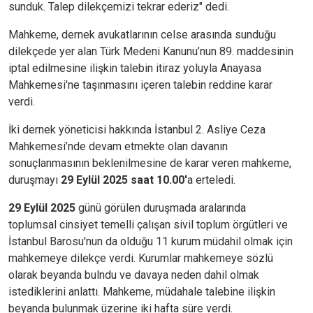
sunduk. Talep dilekçemizi tekrar ederiz" dedi.
Mahkeme, dernek avukatlarının celse arasında sunduğu
dilekçede yer alan Türk Medeni Kanunu’nun 89. maddesinin
iptal edilmesine ilişkin talebin itiraz yoluyla Anayasa
Mahkemesi'ne taşınmasını içeren talebin reddine karar
verdi.
İki dernek yöneticisi hakkında İstanbul 2. Asliye Ceza
Mahkemesi’nde devam etmekte olan davanın
sonuçlanmasının beklenilmesine de karar veren mahkeme,
duruşmayı
29 Eylül 2025 saat 10.00'
a erteledi.
29 Eylül 2025
günü görülen duruşmada aralarında
toplumsal cinsiyet temelli çalışan sivil toplum örgütleri ve
İstanbul Barosu'nun da olduğu 11 kurum müdahil olmak için
mahkemeye dilekçe verdi. Kurumlar mahkemeye sözlü
olarak beyanda bulndu ve davaya neden dahil olmak
istediklerini anlattı. Mahkeme, müdahale talebine ilişkin
beyanda bulunmak üzerine iki hafta süre verdi.