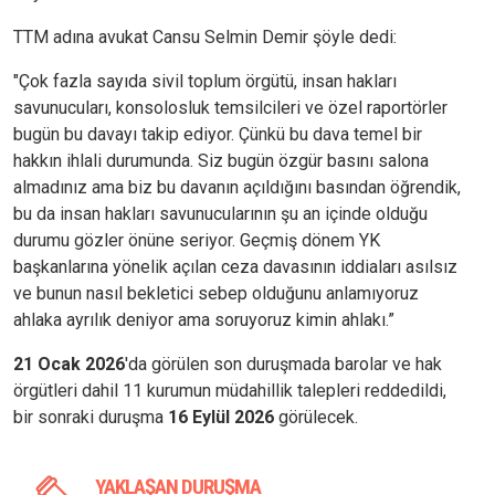
TTM adına avukat Cansu Selmin Demir şöyle dedi:
"Çok fazla sayıda sivil toplum örgütü, insan hakları
savunucuları, konsolosluk temsilcileri ve özel raportörler
bugün bu davayı takip ediyor. Çünkü bu dava temel bir
hakkın ihlali durumunda. Siz bugün özgür basını salona
almadınız ama biz bu davanın açıldığını basından öğrendik,
bu da insan hakları savunucularının şu an içinde olduğu
durumu gözler önüne seriyor. Geçmiş dönem YK
başkanlarına yönelik açılan ceza davasının iddiaları asılsız
ve bunun nasıl bekletici sebep olduğunu anlamıyoruz
ahlaka ayrılık deniyor ama soruyoruz kimin ahlakı.”
21 Ocak 2026
'da görülen son duruşmada barolar ve hak
örgütleri dahil 11 kurumun müdahillik talepleri reddedildi,
bir sonraki duruşma
16 Eylül 2026
görülecek.
YAKLAŞAN DURUŞMA