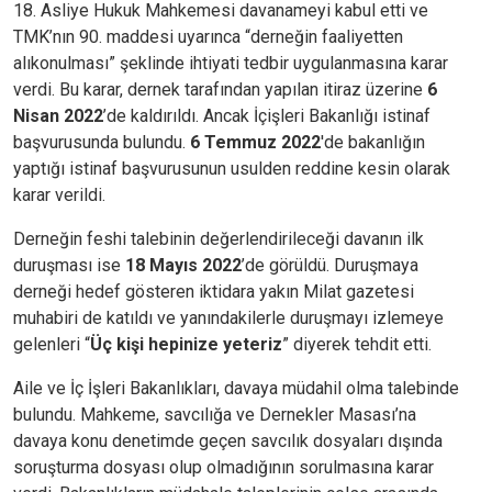
18. Asliye Hukuk Mahkemesi davanameyi kabul etti ve
TMK’nın 90. maddesi uyarınca “derneğin faaliyetten
alıkonulması” şeklinde ihtiyati tedbir uygulanmasına karar
verdi. Bu karar, dernek tarafından yapılan itiraz üzerine
6
Nisan 2022
’de kaldırıldı. Ancak İçişleri Bakanlığı istinaf
başvurusunda bulundu.
6 Temmuz 2022
'de bakanlığın
yaptığı istinaf başvurusunun usulden reddine kesin olarak
karar verildi.
Derneğin feshi talebinin değerlendirileceği davanın ilk
duruşması ise
18 Mayıs 2022
’de görüldü. Duruşmaya
derneği hedef gösteren iktidara yakın Milat gazetesi
muhabiri de katıldı ve yanındakilerle duruşmayı izlemeye
gelenleri “
Üç kişi hepinize yeteriz
” diyerek tehdit etti.
Aile ve İç İşleri Bakanlıkları, davaya müdahil olma talebinde
bulundu. Mahkeme, savcılığa ve Dernekler Masası’na
davaya konu denetimde geçen savcılık dosyaları dışında
soruşturma dosyası olup olmadığının sorulmasına karar