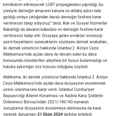
kimliklerini etkileyecek LGBT propagandası yapıldığı, bu
yönüyle derneğin amacının kanuna ve ahlaka aykırı hale
geldiği ortaya çıktığından davalı derneğin feshine karar
verilmesini talep ediyoruz." dedi. Aile ve Sosyal Hizmetler
Bakanlığı da davanın kabulünü ve derneğin feshine karar
verilmesini talep etti. Dosyaya gelen evrakları inceleyip
yazılı beyanlarını sunacaklarını söyleyen dernek avukatları,
iki dernek yöneticisi hakkında İstanbul 2. Asliye Ceza
Mahkemesi’nde açılan dava ile devam eden bu dava
konusunda müvekkilleri aleyhine bir husus bulunmadığı ve
hukuka aykırılığın söz konusu olduğunu söyledi.
Mahkeme, iki dernek yöneticisi hakkında İstanbul 2. Asliye
Ceza Mahkemesi’nde açılan dava dosyasının incelenmek
üzere istenmesine karar verdi. İstanbul Cumhuriyet
Başsavcılığı Ailenin Korunması ve Kadına Karşı Şiddetin
Önlenmesi Bürosu’ndaki 2021/146140 numaralı
soruşturma dosyasının incelemeye alınmasına da karar
vererek duruşmayı
21 Ekim 2024
tarihine erteledi.