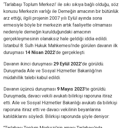
‘Tarlabaşı Toplum Merkezi’ ile sıkı sıkıya bağlı olduğu, söz
konusu Merkezin varlığı ile Derneğin amacının bir bütünlük
arz ettiği, ilgili projenin 2007 yılı Eylül ayında sona
ermesiyle böyle bir merkezin artık faaliyette olmaması
nedeniyle derneğin kurulduğundaki amacının
gerçekleşmesinin olanaksız hale geldiği iddia edildi.
İstanbul 8. Sulh Hukuk Mahkemesi’nde görülen davanın ilk
duruşması
14 Nisan 2022
’de gerçekleşti.
Davanın ikinci duruşması
29 Eylül 2022’
de görüldü.
Duruşmada Aile ve Sosyal Hizmetler Bakanlığı’nın
müdahillik talebi kabul edildi.
Davanın üçüncü duruşması
9 Mayıs 2023
'te görüldü.
Duruşmada, davacı vekili avukatı bilirkişi raporuna itiraz
etti. Aile ve Sosyal Hizmetler Bakanlığı avukatı da bilirkişi
raporuna itiraz etti ve davacı vekilinin beyanlarına
katıldıklarını söyledi. Bilirkişi raporunda şöyle deniyor:
"Tarlabaşı Toplum Merkezi’nin amacı Tarlabaşı’nda