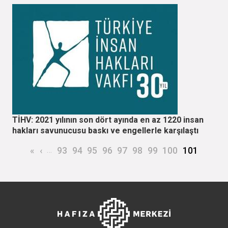
TİHV: 2021 yılının son dört ayında en az 1220 insan
hakları savunucusu baskı ve engellerle karşılaştı
Sayfalama
İlk sayfa
Önceki sayfa
…
Page
Page
Page
Page
Page
Page
Page
Page
Şu an kulla
«
‹
93
94
95
96
97
98
99
100
101