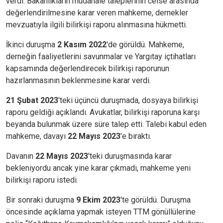
verdi. Bakanlıkların müdahale taleplerinin celse arasında
değerlendirilmesine karar veren mahkeme, dernekler
mevzuatıyla ilgili bilirkişi raporu alınmasına hükmetti.
İkinci duruşma
2 Kasım 2022
'de görüldü. Mahkeme,
derneğin faaliyetlerini savunmalar ve Yargıtay içtihatları
kapsamında değerlendirecek bilirkişi raporunun
hazırlanmasının beklenmesine karar verdi.
21 Şubat 2023
'teki üçüncü duruşmada, dosyaya bilirkişi
raporu geldiği açıklandı. Avukatlar, bilirkişi raporuna karşı
beyanda bulunmak üzere süre talep etti. Talebi kabul eden
mahkeme, davayı
22 Mayıs 2023
'e bıraktı.
Davanın
22 Mayıs 2023
'teki duruşmasında karar
bekleniyordu ancak yine karar çıkmadı, mahkeme yeni
bilirkişi raporu istedi.
Bir sonraki duruşma
9 Ekim 2023
'te görüldü. Duruşma
öncesinde açıklama yapmak isteyen TTM gönüllülerine