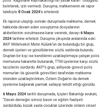
polis “Kağıthane Kaymakamlığı’nın yasak kararı” olduğunu
belirterek, izin vermedi. Duruşma, mahkemenin ek rapor
talebiyle
8 Ocak 2024
'e ertelendi.
Ek raporun ulaştığı sonraki duruşmada mahkeme, dernek
hakkında devam eden soruşturma dosyalarının
akıbetlerinin sorulmasına karar vererek, davayı
6 Mayıs
2024
tarihine erteledi. Duruşma çıkışında aralarında eski
AKP Milletvekili Metin Külünk'ün de bulunduğu bir grup,
dernek üyeleri ve gönüllülerine sözlü saldırıda bulundu.
Gruptan bir kişi ise kendilerini uzaklaştırmaya çalışan polis
memuruna hakarette bulunarak, TTM üyelerine karşı sözlü
tacizlerini sürdürdü. AKP'li grup, adliyede görevli polis
memurları ile güvenlik görevlileri tarafından mahkeme
önünden uzaklaştırılırken, Özlem Doğan'ın da dernek
üyelerine bağırarak parmak sallayıp tehdit ettiği görüldü.
6 Mayıs 2024
tarihli duruşmada,
İçişleri Bakanlığı avukatı,
"Davalı derneğin izinsiz basın ve eğitim faaliyeti
sürdürdüğü, küçük yaşta çocuklar üzerinde onların cinsel