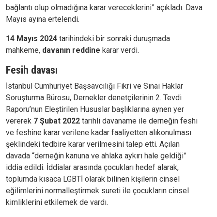
bağlantı olup olmadığına karar vereceklerini” açıkladı. Dava
Mayıs ayına ertelendi.
14 Mayıs 2024
tarihindeki bir sonraki duruşmada
mahkeme,
davanın reddine
karar verdi.
Fesih davası
İstanbul Cumhuriyet Başsavcılığı Fikri ve Sınai Haklar
Soruşturma Bürosu, Dernekler denetçilerinin 2. Tevdi
Raporu’nun Eleştirilen Hususlar başlıklarına aynen yer
vererek
7 Şubat 2022
tarihli davaname ile derneğin feshi
ve feshine karar verilene kadar faaliyetten alıkonulması
şeklindeki tedbire karar verilmesini talep etti. Açılan
davada “derneğin kanuna ve ahlaka aykırı hale geldiği”
iddia edildi. İddialar arasında çocukları hedef alarak,
toplumda kısaca LGBTİ olarak bilinen kişilerin cinsel
eğilimlerini normalleştirmek sureti ile çocukların cinsel
kimliklerini etkilemek de vardı.