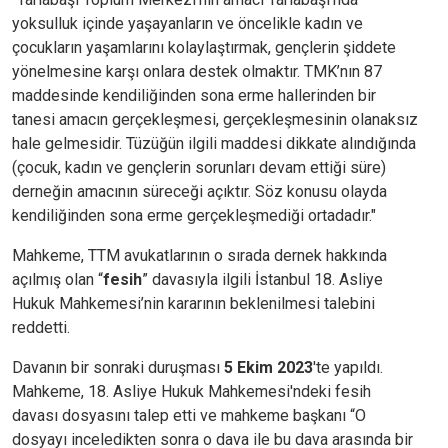
yoksulluk içinde yaşayanların ve öncelikle kadın ve
çocukların yaşamlarını kolaylaştırmak, gençlerin şiddete
yönelmesine karşı onlara destek olmaktır. TMK’nın 87
maddesinde kendiliğinden sona erme hallerinden bir
tanesi amacın gerçekleşmesi, gerçekleşmesinin olanaksız
hale gelmesidir. Tüzüğün ilgili maddesi dikkate alındığında
(çocuk, kadın ve gençlerin sorunları devam ettiği süre)
derneğin amacının süreceği açıktır. Söz konusu olayda
kendiliğinden sona erme gerçekleşmediği ortadadır."
Mahkeme, TTM avukatlarının o sırada dernek hakkında
açılmış olan “
fesih
” davasıyla ilgili İstanbul 18. Asliye
Hukuk Mahkemesi’nin kararının beklenilmesi talebini
reddetti.
Davanın bir sonraki duruşması
5 Ekim 2023
'te yapıldı.
Mahkeme, 18. Asliye Hukuk Mahkemesi'ndeki fesih
davası dosyasını talep etti ve mahkeme başkanı “O
dosyayı inceledikten sonra o dava ile bu dava arasında bir