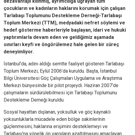
dezavantajlı kılınmış, ayrımcılığa uğrayan tüm
çocukların ve kadınların haklarını korumak için çalışan
Tarlabaşı Toplumunu Destekleme Derneği-Tarlabaşı
Toplum Merkezi (TTM), medyadaki nefret söylemi ve
hedef gösterme haberleriyle başlayan, idari ve hukuki
yaptırımlarla devam eden ve geldiğimiz aşamada
sınırları keyfi ve öngörülemez hale gelen bir süreç
deneyimliyor.
İstanbul’da, adını aldığı semtte faaliyet gösteren Tarlabaşı
Toplum Merkezi, Eylül 2006’da kuruldu. Başta, İstanbul
Bilgi Üniversitesi Göç Çalışmaları Uygulama ve Araştırma
Merkezi bünyesinde bir pilot projeydi. Haziran 2007’de
çalışmaların sürdürülebilmesi için Tarlabaşı Toplumunu
Destekleme Derneği kuruldu.
Sosyal hayattan dışlanan, yoksulluk ve göç kaynaklı
yoksunluklarla mücadele eden bölge sakinlerinin
güçlenmesini, haklarına erişimini desteklemeyi ve
Tarlabaşı'na yönelik ön yargıların azaltılmasını amaçlayan