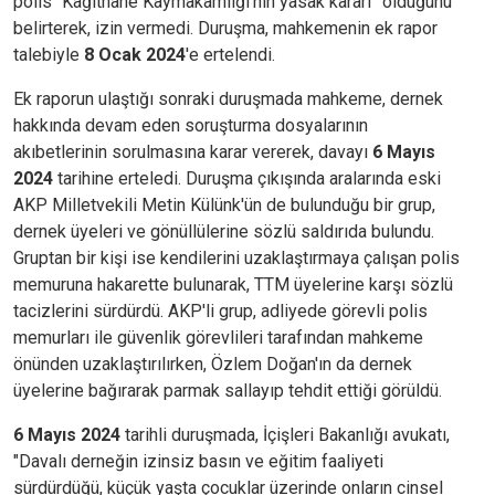
polis “Kağıthane Kaymakamlığı’nın yasak kararı” olduğunu
belirterek, izin vermedi. Duruşma, mahkemenin ek rapor
talebiyle
8 Ocak 2024
'e ertelendi.
Ek raporun ulaştığı sonraki duruşmada mahkeme, dernek
hakkında devam eden soruşturma dosyalarının
akıbetlerinin sorulmasına karar vererek, davayı
6 Mayıs
2024
tarihine erteledi. Duruşma çıkışında aralarında eski
AKP Milletvekili Metin Külünk'ün de bulunduğu bir grup,
dernek üyeleri ve gönüllülerine sözlü saldırıda bulundu.
Gruptan bir kişi ise kendilerini uzaklaştırmaya çalışan polis
memuruna hakarette bulunarak, TTM üyelerine karşı sözlü
tacizlerini sürdürdü. AKP'li grup, adliyede görevli polis
memurları ile güvenlik görevlileri tarafından mahkeme
önünden uzaklaştırılırken, Özlem Doğan'ın da dernek
üyelerine bağırarak parmak sallayıp tehdit ettiği görüldü.
6 Mayıs 2024
tarihli duruşmada,
İçişleri Bakanlığı avukatı,
"Davalı derneğin izinsiz basın ve eğitim faaliyeti
sürdürdüğü, küçük yaşta çocuklar üzerinde onların cinsel