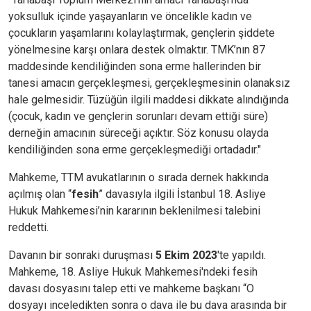
yoksulluk içinde yaşayanların ve öncelikle kadın ve
çocukların yaşamlarını kolaylaştırmak, gençlerin şiddete
yönelmesine karşı onlara destek olmaktır. TMK’nın 87
maddesinde kendiliğinden sona erme hallerinden bir
tanesi amacın gerçekleşmesi, gerçekleşmesinin olanaksız
hale gelmesidir. Tüzüğün ilgili maddesi dikkate alındığında
(çocuk, kadın ve gençlerin sorunları devam ettiği süre)
derneğin amacının süreceği açıktır. Söz konusu olayda
kendiliğinden sona erme gerçekleşmediği ortadadır."
Mahkeme, TTM avukatlarının o sırada dernek hakkında
açılmış olan “
fesih
” davasıyla ilgili İstanbul 18. Asliye
Hukuk Mahkemesi’nin kararının beklenilmesi talebini
reddetti.
Davanın bir sonraki duruşması
5 Ekim 2023
'te yapıldı.
Mahkeme, 18. Asliye Hukuk Mahkemesi'ndeki fesih
davası dosyasını talep etti ve mahkeme başkanı “O
dosyayı inceledikten sonra o dava ile bu dava arasında bir