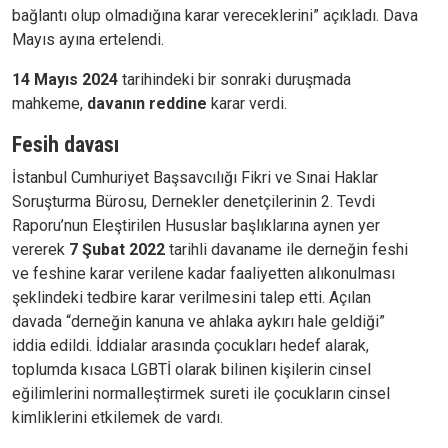
bağlantı olup olmadığına karar vereceklerini” açıkladı. Dava
Mayıs ayına ertelendi.
14 Mayıs 2024
tarihindeki bir sonraki duruşmada
mahkeme,
davanın reddine
karar verdi.
Fesih davası
İstanbul Cumhuriyet Başsavcılığı Fikri ve Sınai Haklar
Soruşturma Bürosu, Dernekler denetçilerinin 2. Tevdi
Raporu’nun Eleştirilen Hususlar başlıklarına aynen yer
vererek
7 Şubat 2022
tarihli davaname ile derneğin feshi
ve feshine karar verilene kadar faaliyetten alıkonulması
şeklindeki tedbire karar verilmesini talep etti. Açılan
davada “derneğin kanuna ve ahlaka aykırı hale geldiği”
iddia edildi. İddialar arasında çocukları hedef alarak,
toplumda kısaca LGBTİ olarak bilinen kişilerin cinsel
eğilimlerini normalleştirmek sureti ile çocukların cinsel
kimliklerini etkilemek de vardı.