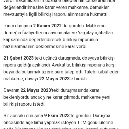
verdi. Bakanlıkların müdahale taleplerinin celse arasında
değerlendirilmesine karar veren mahkeme, dernekler
mevzuatıyla ilgili bilirkişi raporu alınmasına hükmetti.
İkinci duruşma
2 Kasım 2022
'de görüldü. Mahkeme,
derneğin faaliyetlerini savunmalar ve Yargıtay içtihatları
kapsamında değerlendirecek bilirkişi raporunun
hazırlanmasının beklenmesine karar verdi.
21 Şubat 2023
'teki üçüncü duruşmada, dosyaya bilirkişi
raporu geldiği açıklandı. Avukatlar, bilirkişi raporuna karşı
beyanda bulunmak üzere süre talep etti. Talebi kabul eden
mahkeme, davayı
22 Mayıs 2023
'e bıraktı.
Davanın
22 Mayıs 2023
'teki duruşmasında karar
bekleniyordu ancak yine karar çıkmadı, mahkeme yeni
bilirkişi raporu istedi.
Bir sonraki duruşma
9 Ekim 2023
'te görüldü. Duruşma
öncesinde açıklama yapmak isteyen TTM gönüllülerine