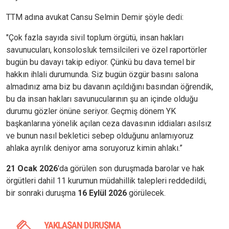
TTM adına avukat Cansu Selmin Demir şöyle dedi:
"Çok fazla sayıda sivil toplum örgütü, insan hakları
savunucuları, konsolosluk temsilcileri ve özel raportörler
bugün bu davayı takip ediyor. Çünkü bu dava temel bir
hakkın ihlali durumunda. Siz bugün özgür basını salona
almadınız ama biz bu davanın açıldığını basından öğrendik,
bu da insan hakları savunucularının şu an içinde olduğu
durumu gözler önüne seriyor. Geçmiş dönem YK
başkanlarına yönelik açılan ceza davasının iddiaları asılsız
ve bunun nasıl bekletici sebep olduğunu anlamıyoruz
ahlaka ayrılık deniyor ama soruyoruz kimin ahlakı.”
21 Ocak 2026
'da görülen son duruşmada barolar ve hak
örgütleri dahil 11 kurumun müdahillik talepleri reddedildi,
bir sonraki duruşma
16 Eylül 2026
görülecek.
YAKLAŞAN DURUŞMA