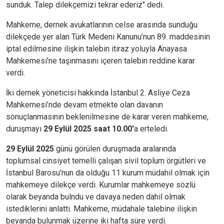
sunduk. Talep dilekçemizi tekrar ederiz" dedi.
Mahkeme, dernek avukatlarının celse arasında sunduğu
dilekçede yer alan Türk Medeni Kanunu’nun 89. maddesinin
iptal edilmesine ilişkin talebin itiraz yoluyla Anayasa
Mahkemesi'ne taşınmasını içeren talebin reddine karar
verdi.
İki dernek yöneticisi hakkında İstanbul 2. Asliye Ceza
Mahkemesi’nde devam etmekte olan davanın
sonuçlanmasının beklenilmesine de karar veren mahkeme,
duruşmayı
29 Eylül 2025 saat 10.00'
a erteledi.
29 Eylül 2025
günü görülen duruşmada aralarında
toplumsal cinsiyet temelli çalışan sivil toplum örgütleri ve
İstanbul Barosu'nun da olduğu 11 kurum müdahil olmak için
mahkemeye dilekçe verdi. Kurumlar mahkemeye sözlü
olarak beyanda bulndu ve davaya neden dahil olmak
istediklerini anlattı. Mahkeme, müdahale talebine ilişkin
beyanda bulunmak üzerine iki hafta süre verdi.