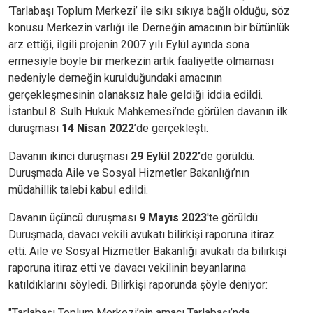
‘Tarlabaşı Toplum Merkezi’ ile sıkı sıkıya bağlı olduğu, söz
konusu Merkezin varlığı ile Derneğin amacının bir bütünlük
arz ettiği, ilgili projenin 2007 yılı Eylül ayında sona
ermesiyle böyle bir merkezin artık faaliyette olmaması
nedeniyle derneğin kurulduğundaki amacının
gerçekleşmesinin olanaksız hale geldiği iddia edildi.
İstanbul 8. Sulh Hukuk Mahkemesi’nde görülen davanın ilk
duruşması
14 Nisan 2022
’de gerçekleşti.
Davanın ikinci duruşması
29 Eylül 2022’
de görüldü.
Duruşmada Aile ve Sosyal Hizmetler Bakanlığı’nın
müdahillik talebi kabul edildi.
Davanın üçüncü duruşması
9 Mayıs 2023
'te görüldü.
Duruşmada, davacı vekili avukatı bilirkişi raporuna itiraz
etti. Aile ve Sosyal Hizmetler Bakanlığı avukatı da bilirkişi
raporuna itiraz etti ve davacı vekilinin beyanlarına
katıldıklarını söyledi. Bilirkişi raporunda şöyle deniyor:
"Tarlabaşı Toplum Merkezi’nin amacı Tarlabaşı’nda