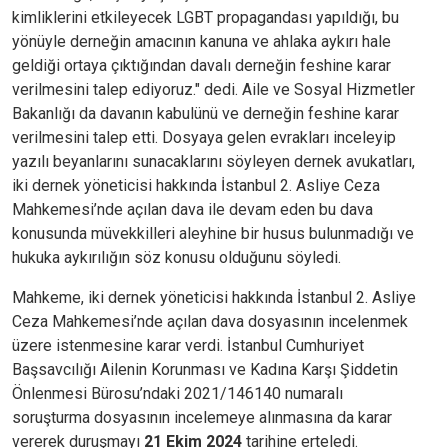
kimliklerini etkileyecek LGBT propagandası yapıldığı, bu
yönüyle derneğin amacının kanuna ve ahlaka aykırı hale
geldiği ortaya çıktığından davalı derneğin feshine karar
verilmesini talep ediyoruz." dedi. Aile ve Sosyal Hizmetler
Bakanlığı da davanın kabulünü ve derneğin feshine karar
verilmesini talep etti. Dosyaya gelen evrakları inceleyip
yazılı beyanlarını sunacaklarını söyleyen dernek avukatları,
iki dernek yöneticisi hakkında İstanbul 2. Asliye Ceza
Mahkemesi’nde açılan dava ile devam eden bu dava
konusunda müvekkilleri aleyhine bir husus bulunmadığı ve
hukuka aykırılığın söz konusu olduğunu söyledi.
Mahkeme, iki dernek yöneticisi hakkında İstanbul 2. Asliye
Ceza Mahkemesi’nde açılan dava dosyasının incelenmek
üzere istenmesine karar verdi. İstanbul Cumhuriyet
Başsavcılığı Ailenin Korunması ve Kadına Karşı Şiddetin
Önlenmesi Bürosu’ndaki 2021/146140 numaralı
soruşturma dosyasının incelemeye alınmasına da karar
vererek duruşmayı
21 Ekim 2024
tarihine erteledi.