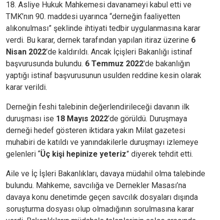
18. Asliye Hukuk Mahkemesi davanameyi kabul etti ve
TMK’nın 90. maddesi uyarınca “derneğin faaliyetten
alıkonulması” şeklinde ihtiyati tedbir uygulanmasına karar
verdi. Bu karar, dernek tarafından yapılan itiraz üzerine
6
Nisan 2022
’de kaldırıldı. Ancak İçişleri Bakanlığı istinaf
başvurusunda bulundu.
6 Temmuz 2022
'de bakanlığın
yaptığı istinaf başvurusunun usulden reddine kesin olarak
karar verildi.
Derneğin feshi talebinin değerlendirileceği davanın ilk
duruşması ise
18 Mayıs 2022
’de görüldü. Duruşmaya
derneği hedef gösteren iktidara yakın Milat gazetesi
muhabiri de katıldı ve yanındakilerle duruşmayı izlemeye
gelenleri “
Üç kişi hepinize yeteriz
” diyerek tehdit etti.
Aile ve İç İşleri Bakanlıkları, davaya müdahil olma talebinde
bulundu. Mahkeme, savcılığa ve Dernekler Masası’na
davaya konu denetimde geçen savcılık dosyaları dışında
soruşturma dosyası olup olmadığının sorulmasına karar