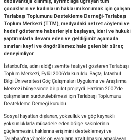
dezavantajlı kılınmış, ayrımcılığa uğrayan tüm
çocukların ve kadınların haklarını korumak için çalışan
Tarlabaşı Toplumunu Destekleme Derneği-Tarlabaşı
Toplum Merkezi (TTM), medyadaki nefret söylemi ve
hedef gösterme haberleriyle başlayan, idari ve hukuki
yaptırımlarla devam eden ve geldiğimiz aşamada
sınırları keyfi ve öngörülemez hale gelen bir süreç
deneyimliyor.
İstanbul’da, adını aldığı semtte faaliyet gösteren Tarlabaşı
Toplum Merkezi, Eylül 2006’da kuruldu. Başta, İstanbul
Bilgi Üniversitesi Göç Çalışmaları Uygulama ve Araştırma
Merkezi bünyesinde bir pilot projeydi. Haziran 2007’de
çalışmaların sürdürülebilmesi için Tarlabaşı Toplumunu
Destekleme Derneği kuruldu.
Sosyal hayattan dışlanan, yoksulluk ve göç kaynaklı
yoksunluklarla mücadele eden bölge sakinlerinin
güçlenmesini, haklarına erişimini desteklemeyi ve
Tarlabaşı'na yönelik ön yargıların azaltılmasını amaçlayan