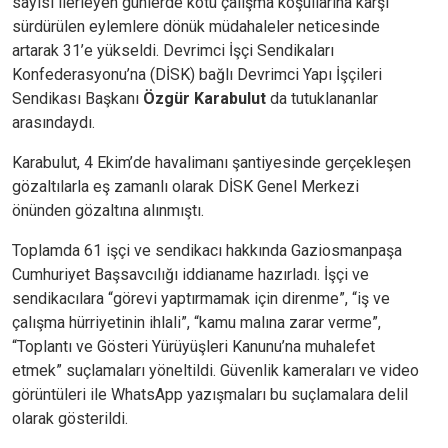
sayısı ilerleyen günlerde kötü çalışma koşullarına karşı
sürdürülen eylemlere dönük müdahaleler neticesinde
artarak 31’e yükseldi. Devrimci İşçi Sendikaları
Konfederasyonu’na (DİSK) bağlı Devrimci Yapı İşçileri
Sendikası Başkanı
Özgür Karabulut
da tutuklananlar
arasındaydı.
Karabulut, 4 Ekim’de havalimanı şantiyesinde gerçekleşen
gözaltılarla eş zamanlı olarak DİSK Genel Merkezi
önünden gözaltına alınmıştı.
Toplamda 61 işçi ve sendikacı hakkında Gaziosmanpaşa
Cumhuriyet Başsavcılığı iddianame hazırladı. İşçi ve
sendikacılara “görevi yaptırmamak için direnme”, “iş ve
çalışma hürriyetinin ihlali”, “kamu malına zarar verme”,
“Toplantı ve Gösteri Yürüyüşleri Kanunu’na muhalefet
etmek” suçlamaları yöneltildi. Güvenlik kameraları ve video
görüntüleri ile WhatsApp yazışmaları bu suçlamalara delil
olarak gösterildi.