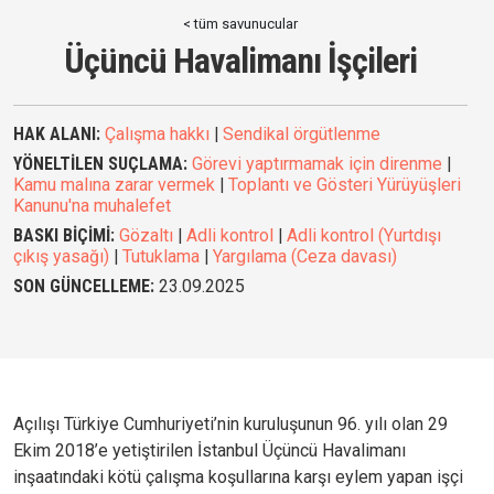
< tüm savunucular
Üçüncü Havalimanı İşçileri
HAK ALANI:
Çalışma hakkı
|
Sendikal örgütlenme
YÖNELTİLEN SUÇLAMA:
Görevi yaptırmamak için direnme
|
Kamu malına zarar vermek
|
Toplantı ve Gösteri Yürüyüşleri
Kanunu'na muhalefet
BASKI BİÇİMİ:
Gözaltı
|
Adli kontrol
|
Adli kontrol (Yurtdışı
çıkış yasağı)
|
Tutuklama
|
Yargılama (Ceza davası)
SON GÜNCELLEME:
23.09.2025
Açılışı Türkiye Cumhuriyeti’nin kuruluşunun 96. yılı olan 29
Ekim 2018’e yetiştirilen İstanbul Üçüncü Havalimanı
inşaatındaki kötü çalışma koşullarına karşı eylem yapan işçi