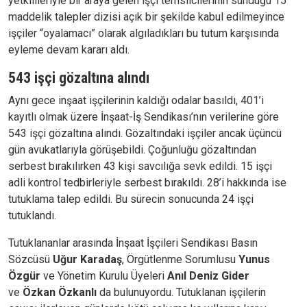
yetkilileriyle bir araya gelen işçi temsilcilerinin sunduğu 15
maddelik talepler dizisi açık bir şekilde kabul edilmeyince
işçiler “oyalamacı” olarak algıladıkları bu tutum karşısında
eyleme devam kararı aldı.
543 işçi gözaltına alındı
Aynı gece inşaat işçilerinin kaldığı odalar basıldı, 401’i
kayıtlı olmak üzere İnşaat-İş Sendikası’nın verilerine göre
543 işçi gözaltına alındı. Gözaltındaki işçiler ancak üçüncü
gün avukatlarıyla görüşebildi. Çoğunluğu gözaltından
serbest bırakılırken 43 kişi savcılığa sevk edildi. 15 işçi
adli kontrol tedbirleriyle serbest bırakıldı. 28’i hakkında ise
tutuklama talep edildi. Bu sürecin sonucunda 24 işçi
tutuklandı.
Tutuklananlar arasında İnşaat İşçileri Sendikası Basın
Sözcüsü
Uğur Karadaş
, Örgütlenme Sorumlusu
Yunus
Özgür
ve Yönetim Kurulu Üyeleri
Anıl Deniz Gider
ve
Özkan Özkanlı
da bulunuyordu. Tutuklanan işçilerin