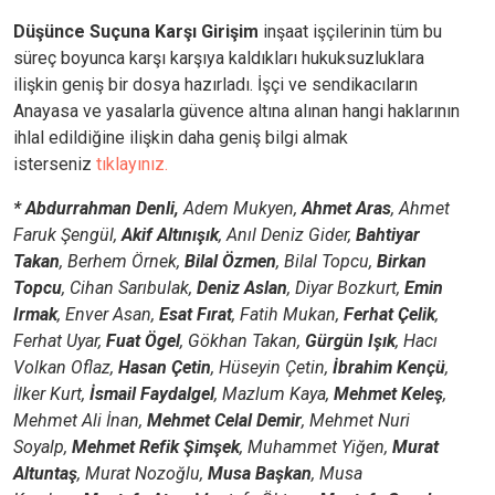
Düşünce Suçuna Karşı Girişim
inşaat işçilerinin tüm bu
süreç boyunca karşı karşıya kaldıkları hukuksuzluklara
ilişkin geniş bir dosya hazırladı. İşçi ve sendikacıların
Anayasa ve yasalarla güvence altına alınan hangi haklarının
ihlal edildiğine ilişkin daha geniş bilgi almak
isterseniz
tıklayınız.
* Abdurrahman Denli,
Adem Mukyen,
Ahmet Aras
, Ahmet
Faruk Şengül,
Akif Altınışık
, Anıl Deniz Gider,
Bahtiyar
Takan
, Berhem Örnek,
Bilal Özmen
, Bilal Topcu,
Birkan
Topcu
, Cihan Sarıbulak,
Deniz Aslan
, Diyar Bozkurt,
Emin
Irmak
, Enver Asan,
Esat Fırat
, Fatih Mukan,
Ferhat Çelik
,
Ferhat Uyar,
Fuat Ögel
, Gökhan Takan,
Gürgün Işık
, Hacı
Volkan Oflaz,
Hasan Çetin
, Hüseyin Çetin,
İbrahim Kençü
,
İlker Kurt,
İsmail Faydalgel
, Mazlum Kaya,
Mehmet Keleş
,
Mehmet Ali İnan,
Mehmet Celal Demir
, Mehmet Nuri
Soyalp,
Mehmet Refik Şimşek
, Muhammet Yiğen,
Murat
Altuntaş
, Murat Nozoğlu,
Musa Başkan
, Musa