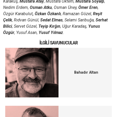
Karakuş,
Mustafa Atay
, Mustafa Öktem,
Mustafa Soyalp
,
Nedim Erdem,
Osman Atku
, Osman Üney,
Ömer Eren
,
Özgür Karabulut
, Özkan Özkanlı
, Ramazan Gözel,
Reşit
Çelik
, Rıdvan Günül,
Sedat Elmas
, Selami Saribuğa,
Serhat
Bilici
, Servet Gözel,
Teyip Kırğın
, Uğur Karadaş,
Yunus
Özgür
, Yusuf Asan,
Yusuf Yılmaz
.
İLGILI SAVUNUCULAR
Bahadır Altan