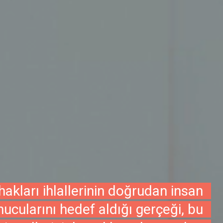
hakları ihlallerinin doğrudan insan
nucularını hedef aldığı gerçeği, bu