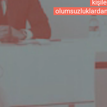
kişil
olumsuzluklardan