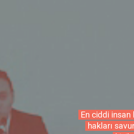
En ciddi insan 
hakları savu