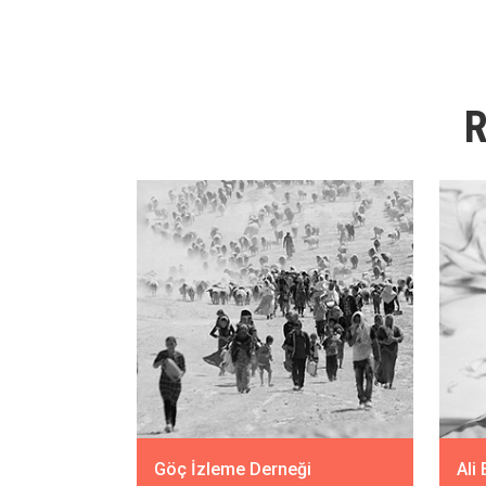
R
Göç İzleme Derneği
Ali