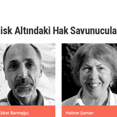
isk Altındaki Hak Savunucula
 Ekber Barmağıç
Halime Şaman