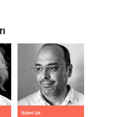
rı
Bülent Şık