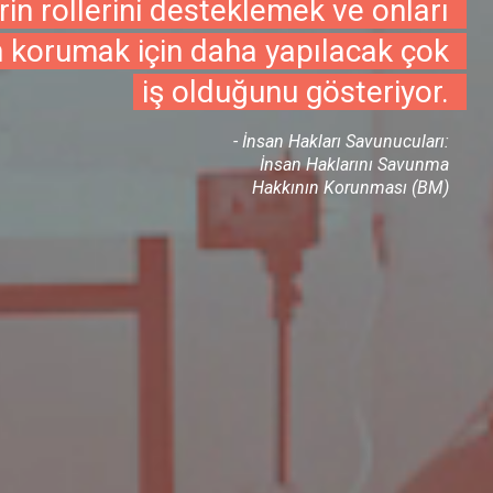
erin rollerini desteklemek ve onları
 korumak için daha yapılacak çok
iş olduğunu gösteriyor.
- İnsan Hakları Savunucuları:
İnsan Haklarını Savunma
Hakkının Korunması (BM)