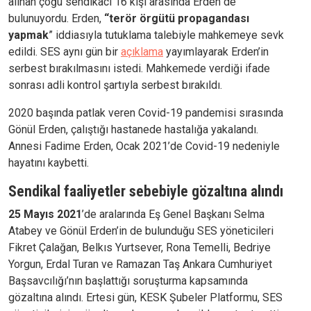
alınan çoğu sendikacı 16 kişi arasında Erden de
bulunuyordu. Erden,
“terör örgütü propagandası
yapmak
” iddiasıyla tutuklama talebiyle mahkemeye sevk
edildi. SES aynı gün bir
açıklama
yayımlayarak Erden’in
serbest bırakılmasını istedi. Mahkemede verdiği ifade
sonrası adli kontrol şartıyla serbest bırakıldı.
2020 başında patlak veren Covid-19 pandemisi sırasında
Gönül Erden, çalıştığı hastanede hastalığa yakalandı.
Annesi Fadime Erden, Ocak 2021’de Covid-19 nedeniyle
hayatını kaybetti.
Sendikal faaliyetler sebebiyle gözaltına alındı
25 Mayıs 2021
’de aralarında Eş Genel Başkanı Selma
Atabey ve Gönül Erden’in de bulunduğu SES yöneticileri
Fikret Çalağan, Belkıs Yurtsever, Rona Temelli, Bedriye
Yorgun, Erdal Turan ve Ramazan Taş Ankara Cumhuriyet
Başsavcılığı’nın başlattığı soruşturma kapsamında
gözaltına alındı. Ertesi gün, KESK Şubeler Platformu, SES