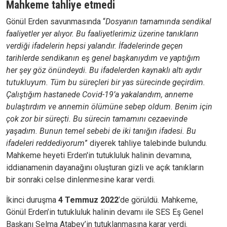
Mahkeme tahliye etmedi
Gönül Erden savunmasında “
Dosyanın tamamında sendikal
faaliyetler yer alıyor. Bu faaliyetlerimiz üzerine tanıkların
verdiği ifadelerin hepsi yalandır. İfadelerinde geçen
tarihlerde sendikanın eş genel başkanıydım ve yaptığım
her şey göz önündeydi. Bu ifadelerden kaynaklı altı aydır
tutukluyum. Tüm bu süreçleri bir yas sürecinde geçirdim.
Çalıştığım hastanede Covid-19’a yakalandım, anneme
bulaştırdım ve annemin ölümüne sebep oldum. Benim için
çok zor bir süreçti. Bu sürecin tamamını cezaevinde
yaşadım. Bunun temel sebebi de iki tanığın ifadesi. Bu
ifadeleri reddediyorum
” diyerek tahliye talebinde bulundu.
Mahkeme heyeti Erden'in tutukluluk halinin devamına,
iddianamenin dayanağını oluşturan gizli ve açık tanıkların
bir sonraki celse dinlenmesine karar verdi.
İkinci duruşma
4 Temmuz 2022
’de görüldü. Mahkeme,
Gönül Erden’in tutukluluk halinin devamı ile SES Eş Genel
Başkanı Selma Atabey’in tutuklanmasına karar verdi.