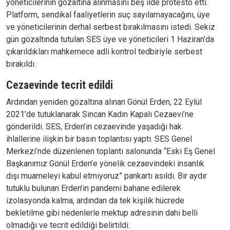
yöneticilerinin gözaltına alınmasını beş ilde protesto etti.
Platform, sendikal faaliyetlerin suç sayılamayacağını, üye
ve yöneticilerinin derhal serbest bırakılmasını istedi. Sekiz
gün gözaltında tutulan SES üye ve yöneticileri 1 Haziran’da
çıkarıldıkları mahkemece adli kontrol tedbiriyle serbest
bırakıldı.
Cezaevinde tecrit edildi
Ardından yeniden gözaltına alınan Gönül Erden, 22 Eylül
2021’de tutuklanarak Sincan Kadın Kapalı Cezaevi’ne
gönderildi. SES, Erden’in cezaevinde yaşadığı hak
ihlallerine ilişkin bir basın toplantısı yaptı. SES Genel
Merkezi’nde düzenlenen toplantı salonunda “Eski Eş Genel
Başkanımız Gönül Erden’e yönelik cezaevindeki insanlık
dışı muameleyi kabul etmiyoruz” pankartı asıldı. Bir aydır
tutuklu bulunan Erden’in pandemi bahane edilerek
izolasyonda kalma, ardından da tek kişilik hücrede
bekletilme gibi nedenlerle mektup adresinin dahi belli
olmadığı ve tecrit edildiği belirtildi.