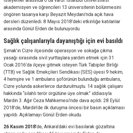
isteyenler arasında o da vardı. İstanbul Üniversitesi
akademisyen ve öğrencileri 13 üniversitenin bölünmesini
öngören tasarıya karşı Beyazıt Meydanı’nda açık hava
dersleri düzenledi. 8 Mayıs 2018’deki etkinliğe katılanlar
arasında Gönül Erden de bulunuyordu.
Sağlık çalışanlarıyla dayanıştığı için evi basıldı
Şırnak’ın Cizre ilçesinde operasyon ve sokağa çıkma
yasağı sırasında sivil yurttaşlara yardım etmek için 31
Ocak 2016’da ilçeye gitmek isteyen Türk Tabipler Birliği
(TTB) ve Sağlık Emekçileri Sendikası (SES) üyesi 9 hekim,
4 hemşire ve 1 ambulans şoförünün bulunduğu ambulans,
Cizre yolunda askerlerce durdurulmuştu. 14 sağlık çalışanı
hakkında “silahlı terör örgütüne üye olmak” iddiasıyla
Mardin 3. Ağır Ceza Mahkemesi’nde dava açıldı. 28 Eylül
2018’de, Mardin’de ilk duruşma öncesi bir basın açıklaması
yapıldı. Açıklamayı Gönül Erden okudu.
26 Kasım 2018
’de, Ankara’daki evi basılarak gözaltına