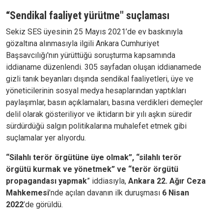
“Sendikal faaliyet yürütme" suçlaması
Sekiz SES üyesinin 25 Mayıs 2021’de ev baskınıyla
gözaltına alınmasıyla ilgili Ankara Cumhuriyet
Başsavcılığı'nın yürüttüğü soruşturma kapsamında
iddianame düzenlendi. 305 sayfadan oluşan iddianamede
gizli tanık beyanları dışında sendikal faaliyetleri, üye ve
yöneticilerinin sosyal medya hesaplarından yaptıkları
paylaşımlar, basın açıklamaları, basına verdikleri demeçler
delil olarak gösteriliyor ve iktidarın bir yılı aşkın süredir
sürdürdüğü salgın politikalarına muhalefet etmek gibi
suçlamalar yer alıyordu.
“Silahlı terör örgütüne üye olmak”, “silahlı terör
örgütü kurmak ve yönetmek” ve “terör örgütü
propagandası yapmak
” iddiasıyla,
Ankara 22. Ağır Ceza
Mahkemesi
’nde açılan davanın ilk duruşması
6 Nisan
2022
’de görüldü.