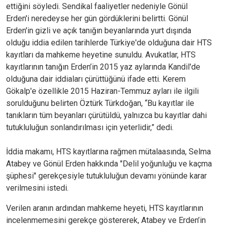
ettiğini söyledi. Sendikal faaliyetler nedeniyle Gönül
Erden'i neredeyse her gün gördüklerini belirtti. Gönül
Erden'in gizli ve açık tanığın beyanlarında yurt dışında
olduğu iddia edilen tarihlerde Türkiye'de olduğuna dair HTS
kayıtları da mahkeme heyetine sunuldu. Avukatlar, HTS
kayıtlarının tanığın Erden’in 2015 yaz aylarında Kandil'de
olduğuna dair iddiaları çürüttüğünü ifade etti. Kerem
Gökalp'e özellikle 2015 Haziran-Temmuz ayları ile ilgili
sorulduğunu belirten Öztürk Türkdoğan, “Bu kayıtlar ile
tanıkların tüm beyanları çürütüldü, yalnızca bu kayıtlar dahi
tutukluluğun sonlandırılması için yeterlidir,” dedi.
İddia makamı, HTS kayıtlarına rağmen mütalaasında, Selma
Atabey ve Gönül Erden hakkında "Delil yoğunluğu ve kaçma
şüphesi" gerekçesiyle tutukluluğun devamı yönünde karar
verilmesini istedi.
Verilen aranın ardından mahkeme heyeti, HTS kayıtlarının
incelenmemesini gerekçe göstererek, Atabey ve Erden’in