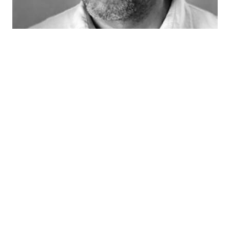
Bülent Şık
DEVAMINI GÖR >
Dava Takvimi