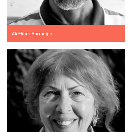
Ali Ekber Barmağıç