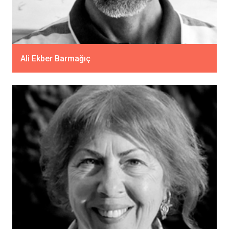
Ali Ekber Barmağıç