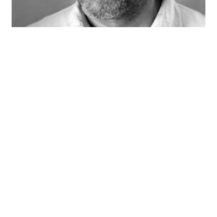
Bülent Şık
DEVAMINI GÖR >
Dava Takvimi