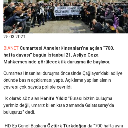
25.03.2021
BİANET
Cumartesi Anneleri/İnsanları’na açılan “700.
hafta davası” bugün İstanbul 21. Asliye Ceza
Mahkemesinde görülecek ilk duruşma ile başlıyo
r.
Cumartesi İnsanları duruşma öncesinde Çağlayan'daki adliye
önünde basın açıklaması yaptı. Açıklama yapılan alanın
çevresi çok sayıda polisle çevrildi.
İlk olarak söz alan
Hanife Yıldız
"Burası bizim buluşma
yerimiz değil, umarız ki en kısa zamanda Galatasaray'da
buluşuruz" dedi.
İHD Eş Genel Başkanı
Öztürk Türkdoğan
da "700 hafta aynı