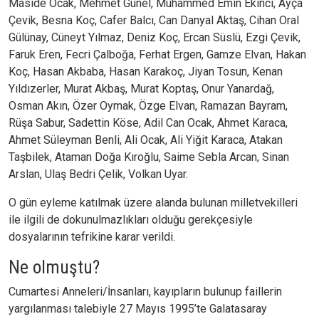
Maside Ocak, Mehmet Günel, Muhammed Emin Ekinci, Ayça
Çevik, Besna Koç, Cafer Balcı, Can Danyal Aktaş, Cihan Oral
Gülünay, Cüneyt Yılmaz, Deniz Koç, Ercan Süslü, Ezgi Çevik,
Faruk Eren, Fecri Çalboğa, Ferhat Ergen, Gamze Elvan, Hakan
Koç, Hasan Akbaba, Hasan Karakoç, Jiyan Tosun, Kenan
Yıldızerler, Murat Akbaş, Murat Koptaş, Onur Yanardağ,
Osman Akın, Özer Oymak, Özge Elvan, Ramazan Bayram,
Rüşa Sabur, Sadettin Köse, Adil Can Ocak, Ahmet Karaca,
Ahmet Süleyman Benli, Ali Ocak, Ali Yiğit Karaca, Atakan
Taşbilek, Ataman Doğa Kıroğlu, Saime Sebla Arcan, Sinan
Arslan, Ulaş Bedri Çelik, Volkan Uyar.
O gün eyleme katılmak üzere alanda bulunan milletvekilleri
ile ilgili de dokunulmazlıkları olduğu gerekçesiyle
dosyalarının tefrikine karar verildi.
Ne olmuştu?
Cumartesi Anneleri/İnsanları, kayıpların bulunup faillerin
yargılanması talebiyle 27 Mayıs 1995’te Galatasaray