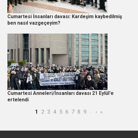
Cumartesi İnsanları davası: Kardeşim kaybedilmiş
ben nasıl vazgeçeyim?
Cumartesi Anneleri/İnsanları davası 21 Eylül'e
ertelendi
Sayfalama
Şu an kullanılan sayfa
Page
Page
Page
Page
Page
Page
Page
Page
…
Sonraki sayfa
Son sayfa
1
2
3
4
5
6
7
8
9
›
»