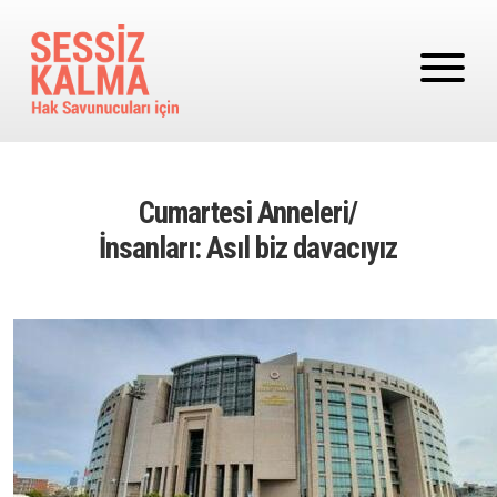
Ana içeriğe atla
Cumartesi Anneleri/
İnsanları: Asıl biz davacıyız
Image