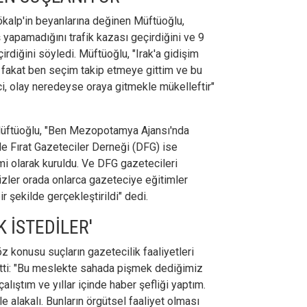
Gökalp'in beyanlarına değinen Müftüoğlu,
ış yapamadığını trafik kazası geçirdiğini ve 9
çirdiğini söyledi. Müftüoğlu, "Irak'a gidişim
ş fakat ben seçim takip etmeye gittim ve bu
eci, olay neredeyse oraya gitmekle mükelleftir"
 Müftüoğlu, "Ben Mezopotamya Ajansı'nda
cle Fırat Gazeteciler Derneği (DFG) ise
i olarak kuruldu. Ve DFG gazetecileri
zler orada onlarca gazeteciye eğitimler
r şekilde gerçekleştirildi" dedi.
 İSTEDİLER'
konusu suçların gazetecilik faaliyetleri
tti: "Bu meslekte sahada pişmek dediğimiz
çalıştım ve yıllar içinde haber şefliği yaptım.
e alakalı. Bunların örgütsel faaliyet olması