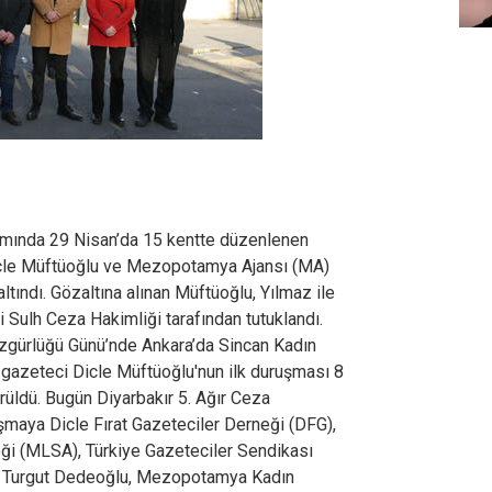
mında 29 Nisan’da 15 kentte düzenlenen
cle Müftüoğlu ve Mezopotamya Ajansı (MA)
ltındı. Gözaltına alınan Müftüoğlu, Yılmaz ile
çi Sulh Ceza Hakimliği tarafından tutuklandı.
zgürlüğü Günü’nde Ankara’da Sincan Kadın
 gazeteci Dicle Müftüoğlu'nun ilk duruşması 8
rüldü. Bugün Diyarbakır 5. Ağır Ceza
maya Dicle Fırat Gazeteciler Derneği (DFG),
ği (MLSA), Türkiye Gazeteciler Sendikası
nı Turgut Dedeoğlu, Mezopotamya Kadın