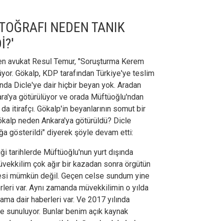
TOĞRAFI NEDEN TANIK
İ?'
en avukat Resul Temur, "Soruşturma Kerem
üyor. Gökalp, KDP tarafından Türkiye'ye teslim
ğında Dicle'ye dair hiçbir beyan yok. Aradan
a'ya götürülüyor ve orada Müftüoğlu'ndan
a itirafçı. Gökalp'in beyanlarının somut bir
Gökalp neden Ankara'ya götürüldü? Dicle
ğa gösterildi" diyerek şöyle devam etti:
ği tarihlerde Müftüoğlu'nun yurt dışında
Müvekkilim çok ağır bir kazadan sonra örgütün
tmesi mümkün değil. Geçen celse sundum yine
rleri var. Aynı zamanda müvekkilimin o yılda
iama dair haberleri var. Ve 2017 yılında
lde sunuluyor. Bunlar benim açık kaynak