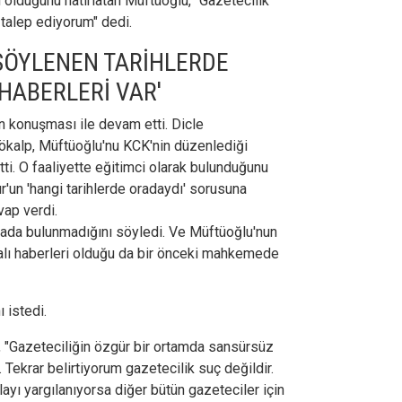
lu olduğunu hatırlatan Müftüoğlu, "Gazetecilik
 talep ediyorum" dedi.
 SÖYLENEN TARİHLERDE
 HABERLERİ VAR'
n konuşması ile devam etti. Dicle
ökalp, Müftüoğlu'nu KCK'nin düzenlediği
ti. O faaliyette eğitimci olarak bulunduğunu
'un 'hangi tarihlerde oradaydı' sorusuna
ap verdi.
orada bulunmadığını söyledi. Ve Müftüoğlu'nun
zalı haberleri olduğu da bir önceki mahkemede
 istedi.
, "Gazeteciliğin özgür bir ortamda sansürsüz
Tekrar belirtiyorum gazetecilik suç değildir.
ayı yargılanıyorsa diğer bütün gazeteciler için