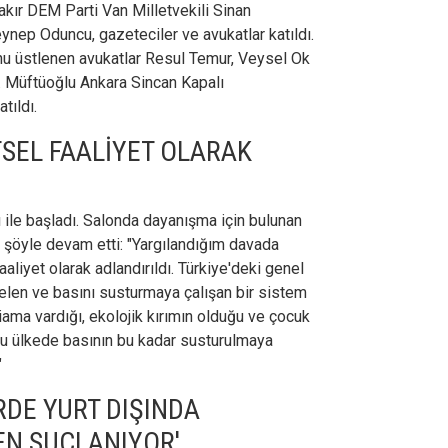
kır DEM Parti Van Milletvekili Sinan
ynep Oduncu, gazeteciler ve avukatlar katıldı.
u üstlenen avukatlar Resul Temur, Veysel Ok
 Müftüoğlu Ankara Sincan Kapalı
tıldı.
TSEL FAALİYET OLARAK
le başladı. Salonda dayanışma için bulunan
 şöyle devam etti: "Yargılandığım davada
aaliyet olarak adlandırıldı. Türkiye'deki genel
elen ve basını susturmaya çalışan bir sistem
liama vardığı, ekolojik kırımın olduğu ve çocuk
ğu ülkede basının bu kadar susturulmaya
"
RDE YURT DIŞINDA
N SUÇLANIYOR'