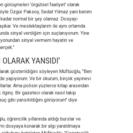
 görüşmeleri 'örgütsel faaliyet' olarak
 şöyle Özgür Paksoy, Sedat Yılmaz yani benim
kadar normal bir şey olamaz. Dosyayı
aşikar. Ve meslektaşlarım ile aynı ortamda
nda sinyal verdiğim için suçlanıyorum. Yine
asyonundan sinyal vermem hayatın ve
erçek."
 OLARAK YANSIDI'
larak gösterildiğini söyleyen Müftüoğlu, "Ben
 de yapıyorum. Ve bir okurum, birçok yayınevi
llarlar. Ama polisin yüzlerce kitap arasından
ilginç. Bir gazeteci olarak nasıl takip
suç gibi yansıtıldığını görüyorum" diye
öğrencilik yıllarında aldığı burslar ve
ismi dosyaya konarak bir algı yaratılmaya