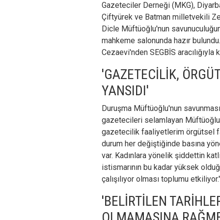
Gazeteciler Derneği (MKG), Diyarba
Çiftyürek ve Batman milletvekili Ze
Dicle Müftüoğlu'nun savunuculuğun
mahkeme salonunda hazır bulundu.
Cezaevi'nden SEGBİS aracılığıyla ka
'GAZETECİLİK, ÖRGÜ
YANSIDI'
Duruşma Müftüoğlu'nun savunması i
gazetecileri selamlayan Müftüoğlu
gazetecilik faaliyetlerim örgütsel f
durum her değiştiğinde basına yön
var. Kadınlara yönelik şiddettin kat
istismarının bu kadar yüksek oldu
çalışılıyor olması toplumu etkiliyor.
'BELİRTİLEN TARİHLE
OLMAMASINA RAĞME