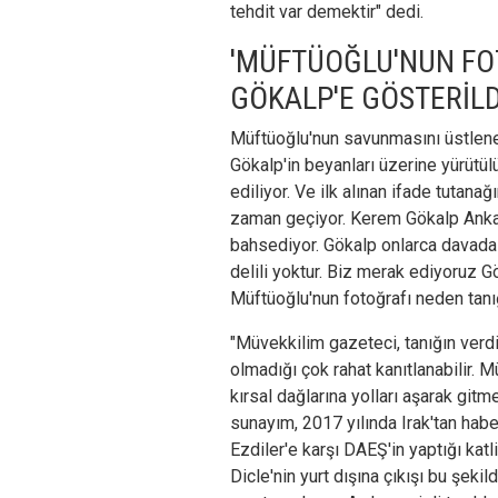
tehdit var demektir" dedi.
'MÜFTÜOĞLU'NUN FO
GÖKALP'E GÖSTERİLD
Müftüoğlu'nun savunmasını üstlen
Gökalp'in beyanları üzerine yürütül
ediliyor. Ve ilk alınan ifade tutana
zaman geçiyor. Kerem Gökalp Ankar
bahsediyor. Gökalp onlarca davada d
delili yoktur. Biz merak ediyoruz 
Müftüoğlu'nun fotoğrafı neden tanı
"Müvekkilim gazeteci, tanığın verdi
olmadığı çok rahat kanıtlanabilir. 
kırsal dağlarına yolları aşarak gi
sunayım, 2017 yılında Irak'tan habe
Ezdiler'e karşı DAEŞ'in yaptığı katl
Dicle'nin yurt dışına çıkışı bu şeki