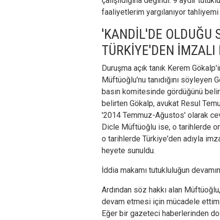
çalışıldığına değindi. 9 aydır tutuk
faaliyetlerim yargılanıyor tahliyemi
'KANDİL'DE OLDUĞU
TÜRKİYE'DEN İMZALI
Duruşma açık tanık Kerem Gökalp'i
Müftüoğlu'nu tanıdığını söyleyen G
basın komitesinde gördüğünü belirt
belirten Gökalp, avukat Resul Temur
'2014 Temmuz-Ağustos' olarak cev
Dicle Müftüoğlu ise, o tarihlerde 
o tarihlerde Türkiye'den adıyla im
heyete sunuldu.
İddia makamı tutukluluğun devamını
Ardından söz hakkı alan Müftüoğlu
devam etmesi için mücadele ettim. 
Eğer bir gazeteci haberlerinden dol