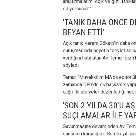
araştırmalarım. Açık ve gizli tanıkl
ediyorsunuz."
'TANIK DAHA ÖNCE D
BEYAN ETTİ'
Açık tanık Kerem Gökalp'in daha önc
duruşmasında heyetin "devlet adına
verdiğini hatırlatan Av. Temur, gizli
söyledi.
Temur, "Müvekkilim MA'da editörlük
zamanda DFG'de eş başkanlık yapıy
çağrı ile atölyeler düzenlediği hepin
'SON 2 YILDA 30'U A
SUÇLAMALAR İLE YAR
Savunmasına devam eden Av. Temur,
sansürün karşılığıdır. Son iki yıl i