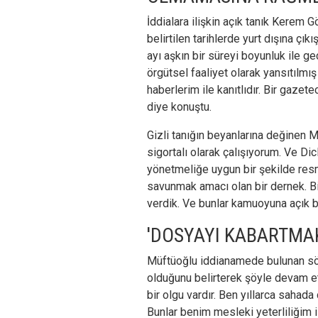
İddialara ilişkin açık tanık Kerem 
belirtilen tarihlerde yurt dışına çık
ayı aşkın bir süreyi boyunluk ile ge
örgütsel faaliyet olarak yansıtılmı
haberlerim ile kanıtlıdır. Bir gazet
diye konuştu.
Gizli tanığın beyanlarına değinen
sigortalı olarak çalışıyorum. Ve Di
yönetmeliğe uygun bir şekilde resm
savunmak amacı olan bir dernek. Bi
verdik. Ve bunlar kamuoyuna açık bi
'DOSYAYI KABARTMAK
Müftüoğlu iddianamede bulunan söz 
olduğunu belirterek şöyle devam e
bir olgu vardır. Ben yıllarca sahada 
Bunlar benim mesleki yeterliliğim il