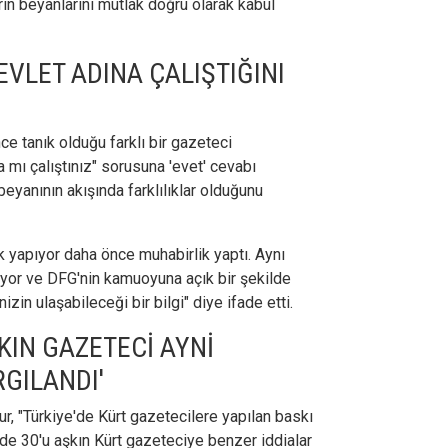
arın beyanlarını mutlak doğru olarak kabul
EVLET ADINA ÇALIŞTIĞINI
e tanık olduğu farklı bir gazeteci
 mı çalıştınız" sorusuna 'evet' cevabı
 beyanının akışında farklılıklar olduğunu
 yapıyor daha önce muhabirlik yaptı. Aynı
or ve DFG'nin kamuoyuna açık bir şekilde
izin ulaşabileceği bir bilgi" diye ifade etti.
ŞKIN GAZETECİ AYNİ
GILANDI'
 "Türkiye'de Kürt gazetecilere yapılan baskı
çinde 30'u aşkın Kürt gazeteciye benzer iddialar