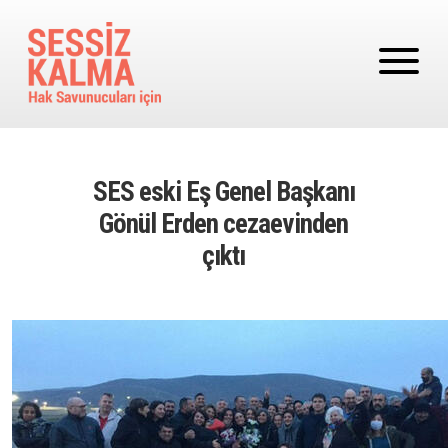
Ana içeriğe atla
SES eski Eş Genel Başkanı
Gönül Erden cezaevinden
çıktı
Image