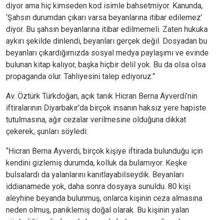
diyor ama hiç kimseden kod isimle bahsetmiyor. Kanunda,
‘Şahsın durumdan çıkarı varsa beyanlarına itibar edilemez’
diyor. Bu şahsın beyanlarına itibar edilmemeli. Zaten hukuka
aykırı şekilde dinlendi, beyanları gerçek değil. Dosyadan bu
beyanları çıkardığımızda sosyal medya paylaşımı ve evinde
bulunan kitap kalıyor, başka hiçbir delil yok. Bu da olsa olsa
propaganda olur. Tahliyesini talep ediyoruz.”
Av. Öztürk Türkdoğan, açık tanık Hicran Berna Ayverdi’nin
iftiralarının Diyarbakır’da birçok insanın haksız yere hapiste
tutulmasına, ağır cezalar verilmesine olduğuna dikkat
çekerek, şunları söyledi:
“Hicran Berna Ayverdi, birçok kişiye iftirada bulunduğu için
kendini gizlemiş durumda, kolluk da bulamıyor. Keşke
bulsalardı da yalanlarını kanıtlayabilseydik. Beyanları
iddianamede yok, daha sonra dosyaya sunuldu. 80 kişi
aleyhine beyanda bulunmuş, onlarca kişinin ceza almasına
neden olmuş, paniklemiş doğal olarak. Bu kişinin yalan