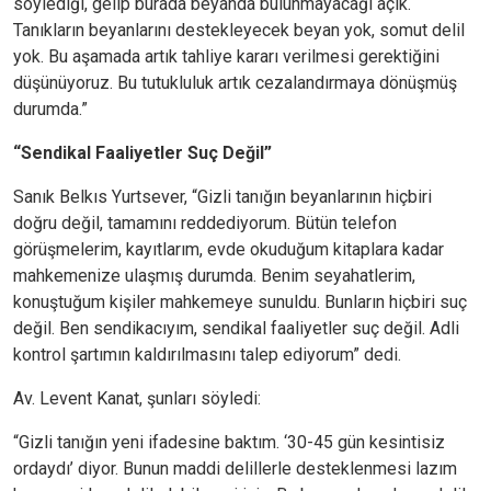
söylediği, gelip burada beyanda bulunmayacağı açık.
Tanıkların beyanlarını destekleyecek beyan yok, somut delil
yok. Bu aşamada artık tahliye kararı verilmesi gerektiğini
düşünüyoruz. Bu tutukluluk artık cezalandırmaya dönüşmüş
durumda.”
“Sendikal Faaliyetler Suç Değil”
Sanık Belkıs Yurtsever, “Gizli tanığın beyanlarının hiçbiri
doğru değil, tamamını reddediyorum. Bütün telefon
görüşmelerim, kayıtlarım, evde okuduğum kitaplara kadar
mahkemenize ulaşmış durumda. Benim seyahatlerim,
konuştuğum kişiler mahkemeye sunuldu. Bunların hiçbiri suç
değil. Ben sendikacıyım, sendikal faaliyetler suç değil. Adli
kontrol şartımın kaldırılmasını talep ediyorum” dedi.
Av. Levent Kanat, şunları söyledi:
“Gizli tanığın yeni ifadesine baktım. ‘30-45 gün kesintisiz
ordaydı’ diyor. Bunun maddi delillerle desteklenmesi lazım