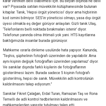
karar verirken delil olabilmesi için. Bu beyan dışında ne delil
var? Piyasada satılan müvekkilin kütüphanesinde bulunan
kitaplar. Tanık, ‘Hepsi örgüt yöneticisi’ diyor ama hiçbirinin
kod ismini bilmiyor. SES’in yöneticisi olmayı, yasa dışı örgüt
üyesi olmakla eş değer görüyor anlaşılan. Gizli tanık Ulaş,
‘Telefonlarını belli noktada bırakmaları istenir’ diyor.
Telefonun yanında olma ihtimali yok yani. HTS kayıtlarına
baktığımızda insanlar burada görünüyor.
Mahkeme ısrarla dinleme usulünde hata yapıyor. Kanunda,
‘Teşhis, şüphelinin fotoğrafı üzerinden de yapılabilir. Ama
aynı kişinin değişik fotoğrafları üzerinden yapılamaz’ diyor.
Ve sanıklar dışında farklı kişilerin de fotoğraflarının
gösterilmesi lazım. Burada sadece 5 kişinin fotoğrafı
gösterilmiş, hepsi de sanık. Müvekkilin adli kontrolünün
kaldırılmasını talep ediyorum.”
Sanıklar Fikret Çalağan, Erdal Turan, Ramazan Taş ve Rona
Temelli de adli kontrol tedbirlerinin kaldırılmasını ve
mahkemelerden vareste tutulmayı talep etti.