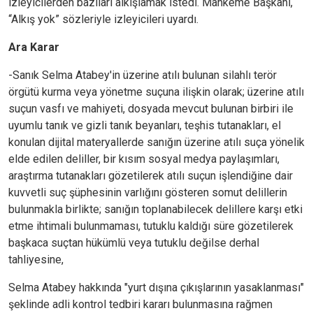
izleyicilerden bazıları alkışlamak istedi. Mahkeme Başkanı,
“Alkış yok” sözleriyle izleyicileri uyardı.
Ara Karar
-Sanık Selma Atabey'in üzerine atılı bulunan silahlı terör
örgütü kurma veya yönetme suçuna ilişkin olarak; üzerine atılı
suçun vasfı ve mahiyeti, dosyada mevcut bulunan birbiri ile
uyumlu tanık ve gizli tanık beyanları, teşhis tutanakları, el
konulan dijital materyallerde sanığın üzerine atılı suça yönelik
elde edilen deliller, bir kısım sosyal medya paylaşımları,
araştırma tutanakları gözetilerek atılı suçun işlendiğine dair
kuvvetli suç şüphesinin varlığını gösteren somut delillerin
bulunmakla birlikte; sanığın toplanabilecek delillere karşı etki
etme ihtimali bulunmaması, tutuklu kaldığı süre gözetilerek
başkaca suçtan hükümlü veya tutuklu değilse derhal
tahliyesine,
Selma Atabey hakkında "yurt dışına çıkışlarının yasaklanması"
şeklinde adli kontrol tedbiri kararı bulunmasına rağmen