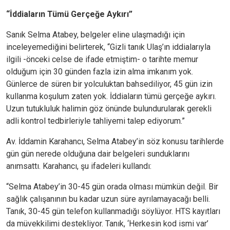
“İddiaların Tümü Gerçeğe Aykırı”
Sanık Selma Atabey, belgeler eline ulaşmadığı için
inceleyemediğini belirterek, “Gizli tanık Ulaş’ın iddialarıyla
ilgili -önceki celse de ifade etmiştim- o tarihte memur
olduğum için 30 günden fazla izin alma imkanım yok.
Günlerce de süren bir yolculuktan bahsediliyor, 45 gün izin
kullanma koşulum zaten yok. İddiaların tümü gerçeğe aykırı.
Uzun tutukluluk halimin göz önünde bulundurularak gerekli
adli kontrol tedbirleriyle tahliyemi talep ediyorum.”
Av. İddamin Karahancı, Selma Atabey’in söz konusu tarihlerde
gün gün nerede olduğuna dair belgeleri sunduklarını
anımsattı. Karahancı, şu ifadeleri kullandı:
“Selma Atabey’in 30-45 gün orada olması mümkün değil. Bir
sağlık çalışanının bu kadar uzun süre ayrılamayacağı belli.
Tanık, 30-45 gün telefon kullanmadığı söylüyor. HTS kayıtları
da müvekkilimi destekliyor. Tanık, ‘Herkesin kod ismi var’