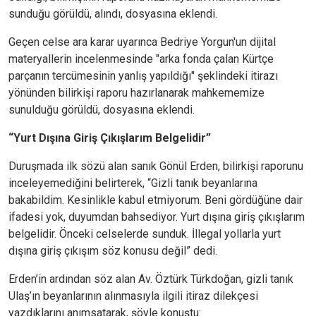
sunduğu görüldü, alındı, dosyasına eklendi.
Geçen celse ara karar uyarınca Bedriye Yorgun'un dijital
materyallerin incelenmesinde "arka fonda çalan Kürtçe
parçanın tercümesinin yanlış yapıldığı" şeklindeki itirazı
yönünden bilirkişi raporu hazırlanarak mahkememize
sunulduğu görüldü, dosyasına eklendi.
“Yurt Dışına Giriş Çıkışlarım Belgelidir”
Duruşmada ilk sözü alan sanık Gönül Erden, bilirkişi raporunu
inceleyemediğini belirterek, “Gizli tanık beyanlarına
bakabildim. Kesinlikle kabul etmiyorum. Beni gördüğüne dair
ifadesi yok, duyumdan bahsediyor. Yurt dışına giriş çıkışlarım
belgelidir. Önceki celselerde sunduk. İllegal yollarla yurt
dışına giriş çıkışım söz konusu değil” dedi.
Erden’in ardından söz alan Av. Öztürk Türkdoğan, gizli tanık
Ulaş’ın beyanlarının alınmasıyla ilgili itiraz dilekçesi
yazdıklarını anımsatarak, şöyle konuştu: