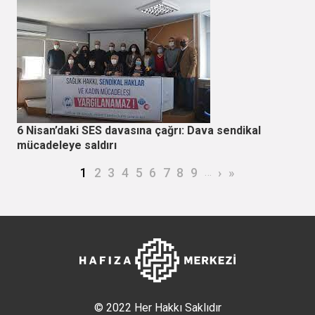
6 Nisan’daki SES davasına çağrı: Dava sendikal
mücadeleye saldırı
Sayfalama
Şu an kullanılan sayfa
Page
Page
Page
Page
Page
Page
Page
Page
…
Sonraki sayfa
Son sayfa
1
2
3
4
5
6
7
8
9
›
»
© 2022 Her Hakkı Saklıdır