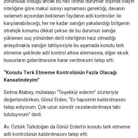
zorunluluk olduğu ancak bu hali istinai durumlar dışında olayın
niteliğine göre makul süreyi aşmaması gerektiği, davanın
selameti açısından beklenen faydanın adli kontroller ile
karşılanabileceği, her ne kadar sanığın yakalandığı bölgenin
stratejik konumu dikkat çekse de bu durumun sanığa
yüklenen suç yönünden delil niteliğinin haiz olmadığı
anlaşılmakla sanığın tahliyesiyle bu aşamada konutu terk
etmeme şeklinde adli kontrol altına alınmasına, diğer eksik
hususların giderilmesine karar verilmesini talep etti.
“Konutu Terk Etmeme Kontrolünün Fazla Olacağı
Kanaatindeyim”
Selma Atabey, mütalaayı “Teşekkür ederim” sözleriyle
değerlendirirken, Gönül Erden, “Ev hapsimin kaldırılmasını
talep ediyorum. Çok uzun süredir cezalandırılmaya tabi
tutuluyorum” dedi.
Av. Öztürk Türkdoğan da Gönül Erden’in konutu terk etmeme
adli kontrolünün kaldırılmasını talep etti.