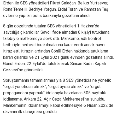
Erden ile SES yöneticileri Fikret Çalağan, Belkıs Yurtsever,
Rona Temelli, Bedriye Yorgun, Erdal Turan ve Ramazan Taş
evlerine yapılan polis baskınıyla gözaltına alındı.
8 gün gözaltında tutulan SES yöneticileri 1 Haziran’da
savcılığa çıkarıldılar. Savcı ifade almadan 8 kişiyi tutuklama
talebiyle mahkemeye sevk etti. Mahkeme, adli kontrol
tedbiriyle serbest bırakılmalarına karar verdi ancak savcı
itiraz etti. İtirazın ardından Gönül Erden hakkında tutuklama
kararı çıkarıldı ve 21 Eylül 2021 günü evinden gözaltına alındı.
Gönül Erden, 22 Eylül’de tutuklanarak Sincan Kadın Kapalı
Cezaevi’ne gönderildi.
Soruşturmanın tamamlanmasıyla 8 SES yöneticisine yönelik
“örgüt yöneticisi olmak”, “örgüt üyesi olmak” ve “örgüt
propagandası yapmak” iddiasıyla hazırlanan 305 sayfalık
iddianame, Ankara 22. Ağır Ceza Mahkemesi’ne sunuldu.
Mahkemenin iddianameyi kabul edilmesiyle 6 Nisan 2022’de
davanın ilk duruşması görüldü.