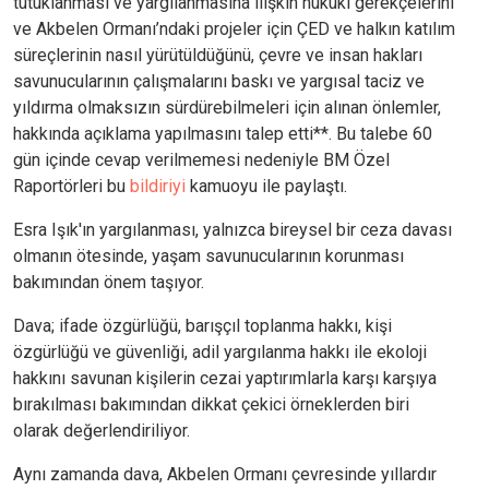
tutuklanması ve yargılanmasına ilişkin hukuki gerekçelerini
ve Akbelen Ormanı’ndaki projeler için ÇED ve halkın katılım
süreçlerinin nasıl yürütüldüğünü, çevre ve insan hakları
savunucularının çalışmalarını baskı ve yargısal taciz ve
yıldırma olmaksızın sürdürebilmeleri için alınan önlemler,
hakkında açıklama yapılmasını talep etti**. Bu talebe 60
gün içinde cevap verilmemesi nedeniyle BM Özel
Raportörleri bu
bildiriyi
kamuoyu ile paylaştı.
Esra Işık'ın yargılanması, yalnızca bireysel bir ceza davası
olmanın ötesinde, yaşam savunucularının korunması
bakımından önem taşıyor.
Dava; ifade özgürlüğü, barışçıl toplanma hakkı, kişi
özgürlüğü ve güvenliği, adil yargılanma hakkı ile ekoloji
hakkını savunan kişilerin cezai yaptırımlarla karşı karşıya
bırakılması bakımından dikkat çekici örneklerden biri
olarak değerlendiriliyor.
Aynı zamanda dava, Akbelen Ormanı çevresinde yıllardır