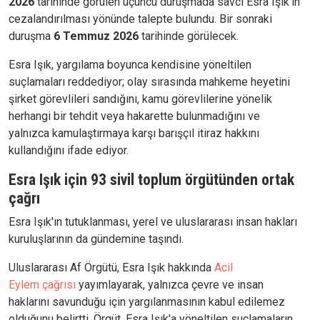
2026
tarihinde görülen üçüncü duruşmada savcı Esra Işık’ın
cezalandırılması yönünde talepte bulundu. Bir sonraki
duruşma
6 Temmuz 2026
tarihinde görülecek.
Esra Işık, yargılama boyunca kendisine yöneltilen
suçlamaları reddediyor; olay sırasında mahkeme heyetini
şirket görevlileri sandığını, kamu görevlilerine yönelik
herhangi bir tehdit veya hakarette bulunmadığını ve
yalnızca kamulaştırmaya karşı barışçıl itiraz hakkını
kullandığını ifade ediyor.
Esra Işık için 93 sivil toplum örgütünden ortak
çağrı
Esra Işık'ın tutuklanması, yerel ve uluslararası insan hakları
kuruluşlarının da gündemine taşındı.
Uluslararası Af Örgütü, Esra Işık hakkında
Acil
Eylem
çağrısı
yayımlayarak, yalnızca çevre ve insan
haklarını savunduğu için yargılanmasının kabul edilemez
olduğunu belirtti. Örgüt, Esra Işık'a yöneltilen suçlamaların