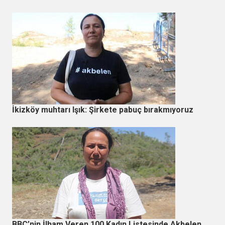
İkizköy muhtarı Işık: Şirkete pabuç bırakmıyoruz
BBC’nin İlham Veren 100 Kadın Listesinde Akbelen