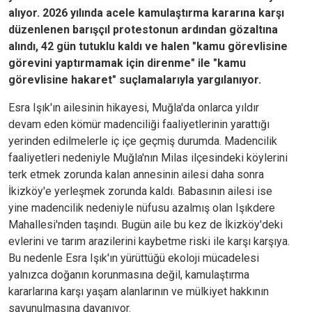
alıyor. 2026 yılında acele kamulaştırma kararına karşı
düzenlenen barışçıl protestonun ardından gözaltına
alındı, 42 gün tutuklu kaldı ve halen "kamu görevlisine
görevini yaptırmamak için direnme" ile "kamu
görevlisine hakaret" suçlamalarıyla yargılanıyor.
Esra Işık'ın ailesinin hikayesi, Muğla'da onlarca yıldır
devam eden kömür madenciliği faaliyetlerinin yarattığı
yerinden edilmelerle iç içe geçmiş durumda. Madencilik
faaliyetleri nedeniyle Muğla'nın Milas ilçesindeki köylerini
terk etmek zorunda kalan annesinin ailesi daha sonra
İkizköy'e yerleşmek zorunda kaldı. Babasının ailesi ise
yine madencilik nedeniyle nüfusu azalmış olan Işıkdere
Mahallesi'nden taşındı. Bugün aile bu kez de İkizköy'deki
evlerini ve tarım arazilerini kaybetme riski ile karşı karşıya.
Bu nedenle Esra Işık'ın yürüttüğü ekoloji mücadelesi
yalnızca doğanın korunmasına değil, kamulaştırma
kararlarına karşı yaşam alanlarının ve mülkiyet hakkının
savunulmasına dayanıyor.