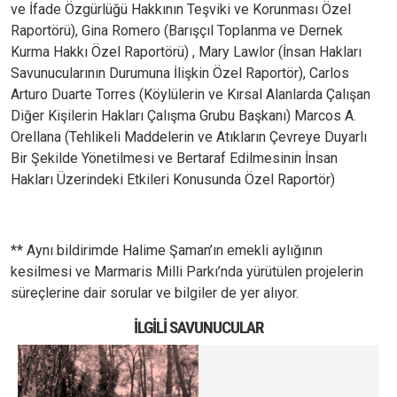
ve İfade Özgürlüğü Hakkının Teşviki ve Korunması Özel
Raportörü), Gina Romero (Barışçıl Toplanma ve Dernek
Kurma Hakkı Özel Raportörü) , Mary Lawlor (İnsan Hakları
Savunucularının Durumuna İlişkin Özel Raportör), Carlos
Arturo Duarte Torres (Köylülerin ve Kırsal Alanlarda Çalışan
Diğer Kişilerin Hakları Çalışma Grubu Başkanı) Marcos A.
Orellana (Tehlikeli Maddelerin ve Atıkların Çevreye Duyarlı
Bir Şekilde Yönetilmesi ve Bertaraf Edilmesinin İnsan
Hakları Üzerindeki Etkileri Konusunda Özel Raportör)
** Aynı bildirimde Halime Şaman’ın emekli aylığının
kesilmesi ve Marmaris Milli Parkı’nda yürütülen projelerin
süreçlerine dair sorular ve bilgiler de yer alıyor.
İLGILI SAVUNUCULAR