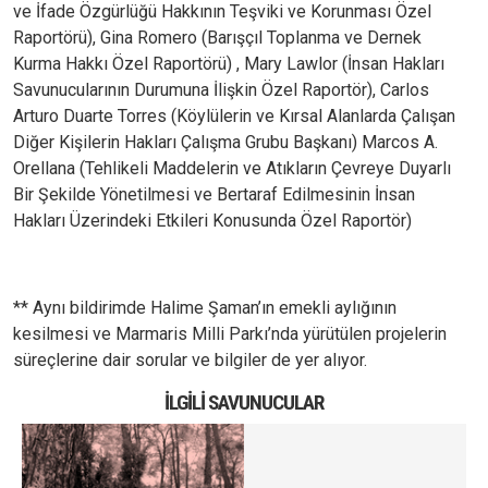
ve İfade Özgürlüğü Hakkının Teşviki ve Korunması Özel
Raportörü), Gina Romero (Barışçıl Toplanma ve Dernek
Kurma Hakkı Özel Raportörü) , Mary Lawlor (İnsan Hakları
Savunucularının Durumuna İlişkin Özel Raportör), Carlos
Arturo Duarte Torres (Köylülerin ve Kırsal Alanlarda Çalışan
Diğer Kişilerin Hakları Çalışma Grubu Başkanı) Marcos A.
Orellana (Tehlikeli Maddelerin ve Atıkların Çevreye Duyarlı
Bir Şekilde Yönetilmesi ve Bertaraf Edilmesinin İnsan
Hakları Üzerindeki Etkileri Konusunda Özel Raportör)
** Aynı bildirimde Halime Şaman’ın emekli aylığının
kesilmesi ve Marmaris Milli Parkı’nda yürütülen projelerin
süreçlerine dair sorular ve bilgiler de yer alıyor.
İLGILI SAVUNUCULAR