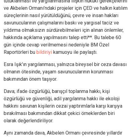
tutuklanması ve yargılanmasına ilişkin hukuki gerekçelerini
ve Akbelen Ormanı’ndaki projeler için ÇED ve halkın katılım
süreçlerinin nasıl yürütüldüğünü, çevre ve insan hakları
savunucularının çalışmalarını baskı ve yargısal taciz ve
yıldırma olmaksızın sürdürebilmeleri için alınan önlemler,
hakkında açıklama yapılmasını talep etti**. Bu talebe 60
gün içinde cevap verilmemesi nedeniyle BM Özel
Raportörleri bu
bildiriyi
kamuoyu ile paylaştı.
Esra Işık'ın yargılanması, yalnızca bireysel bir ceza davası
olmanın ötesinde, yaşam savunucularının korunması
bakımından önem taşıyor.
Dava; ifade özgürlüğü, barışçıl toplanma hakkı, kişi
özgürlüğü ve güvenliği, adil yargılanma hakkı ile ekoloji
hakkını savunan kişilerin cezai yaptırımlarla karşı karşıya
bırakılması bakımından dikkat çekici örneklerden biri
olarak değerlendiriliyor.
Aynı zamanda dava, Akbelen Ormanı çevresinde yıllardır