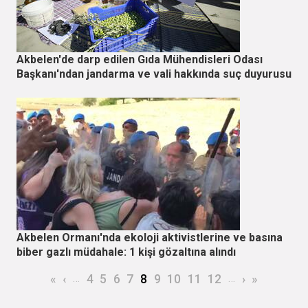
Akbelen'de darp edilen Gıda Mühendisleri Odası
Başkanı'ndan jandarma ve vali hakkında suç duyurusu
Akbelen Ormanı'nda ekoloji aktivistlerine ve basına
biber gazlı müdahale: 1 kişi gözaltına alındı
Sayfalama
İlk sayfa
Önceki sayfa
…
Page
Page
Page
Page
Şu an kullanılan sayfa
Page
Page
Page
Page
…
Sonraki say
Son sayfa
«
‹
4
5
6
7
8
9
10
11
12
›
»