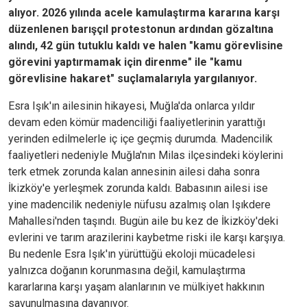
alıyor. 2026 yılında acele kamulaştırma kararına karşı
düzenlenen barışçıl protestonun ardından gözaltına
alındı, 42 gün tutuklu kaldı ve halen "kamu görevlisine
görevini yaptırmamak için direnme" ile "kamu
görevlisine hakaret" suçlamalarıyla yargılanıyor.
Esra Işık'ın ailesinin hikayesi, Muğla'da onlarca yıldır
devam eden kömür madenciliği faaliyetlerinin yarattığı
yerinden edilmelerle iç içe geçmiş durumda. Madencilik
faaliyetleri nedeniyle Muğla'nın Milas ilçesindeki köylerini
terk etmek zorunda kalan annesinin ailesi daha sonra
İkizköy'e yerleşmek zorunda kaldı. Babasının ailesi ise
yine madencilik nedeniyle nüfusu azalmış olan Işıkdere
Mahallesi'nden taşındı. Bugün aile bu kez de İkizköy'deki
evlerini ve tarım arazilerini kaybetme riski ile karşı karşıya.
Bu nedenle Esra Işık'ın yürüttüğü ekoloji mücadelesi
yalnızca doğanın korunmasına değil, kamulaştırma
kararlarına karşı yaşam alanlarının ve mülkiyet hakkının
savunulmasına dayanıyor.