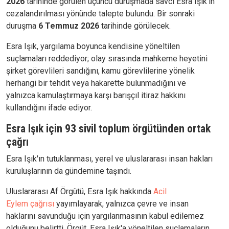
2026
tarihinde görülen üçüncü duruşmada savcı Esra Işık’ın
cezalandırılması yönünde talepte bulundu. Bir sonraki
duruşma
6 Temmuz 2026
tarihinde görülecek.
Esra Işık, yargılama boyunca kendisine yöneltilen
suçlamaları reddediyor; olay sırasında mahkeme heyetini
şirket görevlileri sandığını, kamu görevlilerine yönelik
herhangi bir tehdit veya hakarette bulunmadığını ve
yalnızca kamulaştırmaya karşı barışçıl itiraz hakkını
kullandığını ifade ediyor.
Esra Işık için 93 sivil toplum örgütünden ortak
çağrı
Esra Işık'ın tutuklanması, yerel ve uluslararası insan hakları
kuruluşlarının da gündemine taşındı.
Uluslararası Af Örgütü, Esra Işık hakkında
Acil
Eylem
çağrısı
yayımlayarak, yalnızca çevre ve insan
haklarını savunduğu için yargılanmasının kabul edilemez
olduğunu belirtti. Örgüt, Esra Işık'a yöneltilen suçlamaların