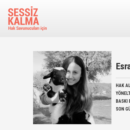
Ana içeriğe atla
Esra
HAK AL
YÖNEL
BASKI 
SON G