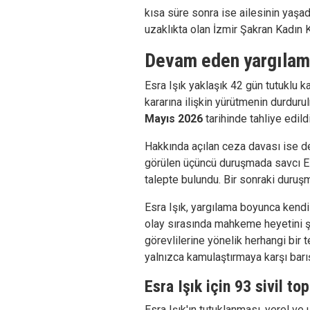
kısa süre sonra ise ailesinin yaşad
uzaklıkta olan İzmir Şakran Kadın 
Devam eden yargıla
Esra Işık yaklaşık 42 gün tutuklu k
kararına ilişkin yürütmenin durdur
Mayıs 2026
tarihinde tahliye edildi
Hakkında açılan ceza davası ise 
görülen üçüncü duruşmada savcı Es
talepte bulundu. Bir sonraki duru
Esra Işık, yargılama boyunca kendi
olay sırasında mahkeme heyetini şi
görevlilerine yönelik herhangi bir 
yalnızca kamulaştırmaya karşı barışç
Esra Işık için 93 sivil t
Esra Işık'ın tutuklanması, yerel ve 