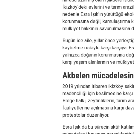
İkizköy'deki evlerini ve tarım arazi
nedenle Esra Işık'ın yürüttüğü eko
korunmasına değil, kamulaştırma ka
mülkiyet hakkının savunulmasına d
Bugün ise aile, yıllar önce yerleştiğ
kaybetme riskiyle karşı karşıya. Es
yalnızca doğanın korunmasına deği
karşı yaşam alanlarının ve mülkiye
Akbelen mücadelesini
2019 yılından itibaren İkizköy sak
madenciliği için kesilmesine karş
Bölge halkı, zeytinliklerin, tarım a
faaliyetlerine açılmasına karşı dav
protestolar düzenliyor.
Esra Işık da bu sürecin aktif katılım