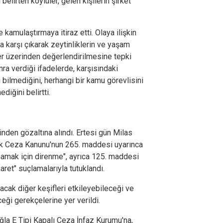
belirten köylüler, gelen kişilerin şirket
e kamulaştırmaya itiraz etti. Olaya ilişkin
a karşı çıkarak zeytinliklerin ve yaşam
er üzerinden değerlendirilmesine tepki
nra verdiği ifadelerde, karşısındaki
bilmediğini, herhangi bir kamu görevlisini
diğini belirtti.
nden gözaltına alındı. Ertesi gün Milas
rk Ceza Kanunu'nun 265. maddesi uyarınca
mamak için direnme", ayrıca 125. maddesi
et" suçlamalarıyla tutuklandı.
acak diğer keşifleri etkileyebileceği ve
ceği gerekçelerine yer verildi.
la E Tipi Kapalı Ceza İnfaz Kurumu'na,