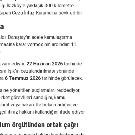
ığı İkizköy'e yaklaşık 300 kilometre
Kapalı Ceza İnfaz Kurumu'na sevk edildi.
ma
aldı. Danıştay'ın acele kamulaştırma
ulmasına karar vermesinin ardından
11
.
devam ediyor.
22 Haziran 2026
tarihinde
ra Işık’ın cezalandırılması yönünde
şma
6 Temmuz 2026
tarihinde görülecek.
sine yöneltilen suçlamaları reddediyor;
rket görevlileri sandığını, kamu
tehdit veya hakarette bulunmadığını ve
ıl itiraz hakkını kullandığını ifade ediyor.
oplum örgütünden ortak çağrı
uluslararası insan hakları kuruluşlarının da