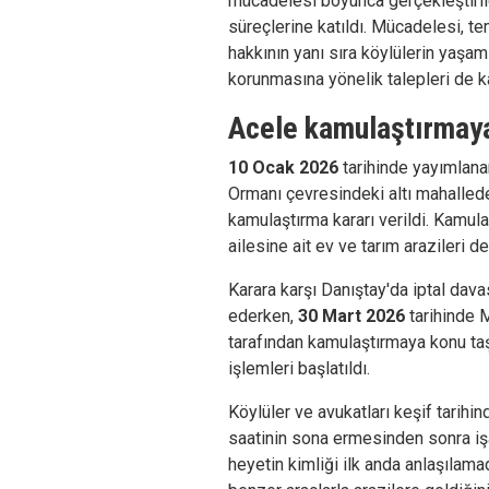
mücadelesi boyunca gerçekleştirile
süreçlerine katıldı. Mücadelesi, t
hakkının yanı sıra köylülerin yaşam
korunmasına yönelik talepleri de k
Acele kamulaştırmaya
10 Ocak 2026
tarihinde yayımlana
Ormanı çevresindeki altı mahalled
kamulaştırma kararı verildi. Kamulaş
ailesine ait ev ve tarım arazileri d
Karara karşı Danıştay'da iptal dav
ederken,
30 Mart 2026
tarihinde 
tarafından kamulaştırmaya konu ta
işlemleri başlatıldı.
Köylüler ve avukatları keşif tarih
saatinin sona ermesinden sonra işa
heyetin kimliği ilk anda anlaşılama