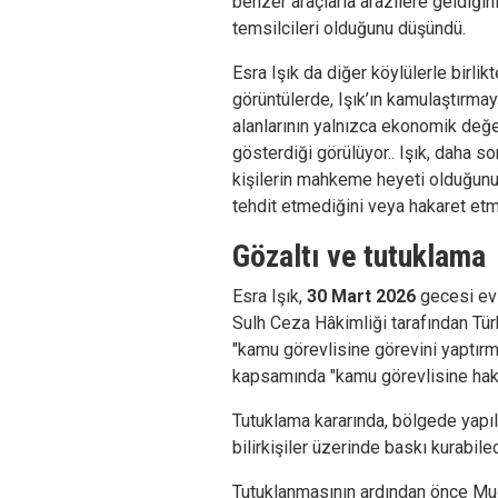
benzer araçlarla arazilere geldiğini 
temsilcileri olduğunu düşündü.
Esra Işık da diğer köylülerle birlikt
görüntülerde, Işık’ın kamulaştırmay
alanlarının yalnızca ekonomik değ
gösterdiği görülüyor.. Işık, daha so
kişilerin mahkeme heyeti olduğunu 
tehdit etmediğini veya hakaret etme
Gözaltı ve tutuklama
Esra Işık,
30 Mart 2026
gecesi evi
Sulh Ceza Hâkimliği tarafından Tü
"kamu görevlisine görevini yaptır
kapsamında "kamu görevlisine hakar
Tutuklama kararında, bölgede yapıl
bilirkişiler üzerinde baskı kurabile
Tutuklanmasının ardından önce Muğ