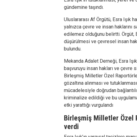
gündemine taşındı.
Uluslararası Af Örgütü, Esra Işık 
yalnızca çevre ve insan haklarını 
edilemez olduğunu belirtti. Örgüt, 
düşürülmesi ve çevresel insan hak
bulundu.
Mekanda Adalet Derneği, Esra Işık'ı
başvuruyu insan hakları ve çevre si
Birleşmiş Milletler Özel Raportörle
gözaltına alınması ve tutuklanması
mücadelesiyle doğrudan bağlantılı
kriminalize edildiği ve bu uygulam
etki yarattığı vurgulandı
Birleşmiş Milletler Özel 
verdi
Esra Işık’ın yargısal tacizlere maru