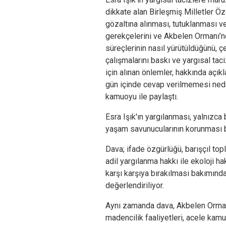
dikkate alan Birleşmiş Milletler Öze
gözaltına alınması, tutuklanması ve
gerekçelerini ve Akbelen Ormanı’nd
süreçlerinin nasıl yürütüldüğünü, ç
çalışmalarını baskı ve yargısal tac
için alınan önlemler, hakkında açık
gün içinde cevap verilmemesi ned
kamuoyu ile paylaştı.
Esra Işık'ın yargılanması, yalnızca
yaşam savunucularının korunması 
Dava; ifade özgürlüğü, barışçıl top
adil yargılanma hakkı ile ekoloji ha
karşı karşıya bırakılması bakımında
değerlendiriliyor.
Aynı zamanda dava, Akbelen Orman
madencilik faaliyetleri, acele kamu