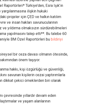
l Raportörleri* Türkiye’den, Esra Işık’ın
 yargılanmasına ilişkin hukuki
aki projeler için ÇED ve halkın katılım
evre ve insan hakları savunucularının
iz ve yıldırma olmaksızın sürdürebilmeleri
lama yapılmasını talep etti**. Bu talebe 60
eniyle BM Özel Raportörleri bu
bildiriyi
 bireysel bir ceza davası olmanın ötesinde,
bakımından önem taşıyor.
lanma hakkı, kişi özgürlüğü ve güvenliği,
kkını savunan kişilerin cezai yaptırımlarla
n dikkat çekici örneklerden biri olarak
ı çevresinde yıllardır devam eden
laştırmalar ve yaşam alanlarının