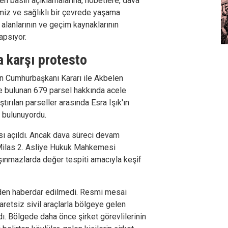
n basın açıklamalarına, nöbetlere, dava
emiz ve sağlıklı bir çevrede yaşama
 alanlarının ve geçim kaynaklarının
apsıyor.
 karşı protesto
n Cumhurbaşkanı Kararı ile Akbelen
e bulunan 679 parsel hakkında acele
tırılan parseller arasında Esra Işık'ın
e bulunuyordu.
ası açıldı. Ancak dava süreci devam
Milas 2. Asliye Hukuk Mahkemesi
şınmazlarda değer tespiti amacıyla keşif
inden haberdar edilmedi. Resmi mesai
retsiz sivil araçlarla bölgeye gelen
dı. Bölgede daha önce şirket görevlilerinin