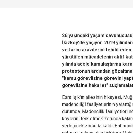
26 yaşındaki yaşam savunucusu Es
İkizköy'de yaşıyor. 2019 yılında
ve tarım arazilerini tehdit eden
yürütülen mücadelenin aktif katı
yılında acele kamulaştırma kara
protestonun ardından gözaltına a
"kamu görevlisine görevini yap
görevlisine hakaret" suçlamaları
Esra Işık'ın ailesinin hikayesi, Mu
madenciliği faaliyetlerinin yarattı
durumda. Madencilik faaliyetleri n
köylerini terk etmek zorunda kalan
yerleşmek zorunda kaldı. Babasının
nüfusu azalmış olan Işıkdere Mahal