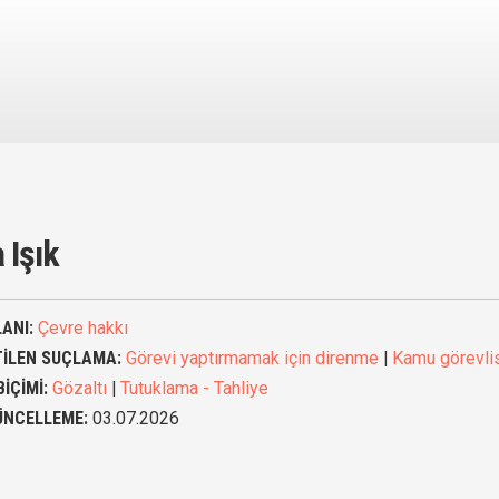
 Işık
ANI:
Çevre hakkı
TİLEN SUÇLAMA:
Görevi yaptırmamak için direnme
|
Kamu görevlis
BİÇİMİ:
Gözaltı
|
Tutuklama - Tahliye
ÜNCELLEME:
03.07.2026