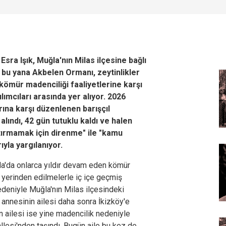
ra Işık, Muğla'nın Milas ilçesine bağlı
n bu yana Akbelen Ormanı, zeytinlikler
 kömür madenciliği faaliyetlerine karşı
lımcıları arasında yer alıyor. 2026
rına karşı düzenlenen barışçıl
lındı, 42 gün tutuklu kaldı ve halen
tırmamak için direnme" ile "kamu
yla yargılanıyor.
ğla'da onlarca yıldır devam eden kömür
ğı yerinden edilmelerle iç içe geçmiş
edeniyle Muğla'nın Milas ilçesindeki
 annesinin ailesi daha sonra İkizköy'e
 ailesi ise yine madencilik nedeniyle
lesi'nden taşındı. Bugün aile bu kez de