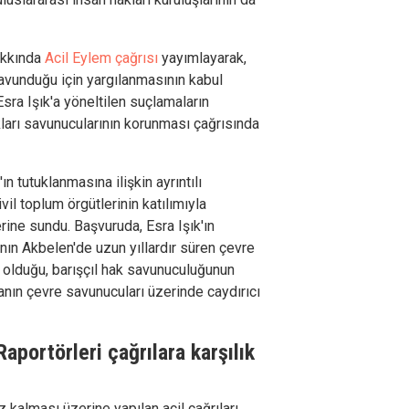
hakkında
Acil Eylem
çağrısı
yayımlayarak,
savunduğu için yargılanmasının kabul
Esra Işık'a yöneltilen suçlamaların
ları savunucularının korunması çağrısında
n tutuklanmasına ilişkin ayrıntılı
vil toplum örgütlerinin katılımıyla
rine sundu. Başvuruda, Esra Işık'ın
nın Akbelen'de uzun yıllardır süren çevre
 olduğu, barışçıl hak savunuculuğunun
anın çevre savunucuları üzerinde caydırıcı
Raportörleri çağrılara karşılık
z kalması üzerine yapılan acil çağrıları