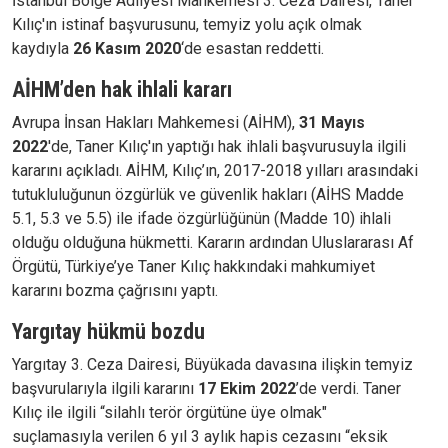
İstanbul Bölge Adliyesi Mahkemesi 3. Ceza Dairesi, Taner
Kılıç'ın istinaf başvurusunu, temyiz yolu açık olmak
kaydıyla
26 Kasım 2020
‘de esastan reddetti.
AİHM’den hak ihlali kararı
Avrupa İnsan Hakları Mahkemesi (AİHM),
31 Mayıs
2022
'de, Taner Kılıç'ın yaptığı hak ihlali başvurusuyla ilgili
kararını açıkladı. AİHM, Kılıç’ın, 2017-2018 yılları arasındaki
tutukluluğunun özgürlük ve güvenlik hakları (AİHS Madde
5.1, 5.3 ve 5.5) ile ifade özgürlüğünün (Madde 10) ihlali
olduğu olduğuna hükmetti. Kararın ardından Uluslararası Af
Örgütü, Türkiye’ye Taner Kılıç hakkındaki mahkumiyet
kararını bozma çağrısını yaptı.
Yargıtay hükmü bozdu
Yargıtay 3. Ceza Dairesi, Büyükada davasına ilişkin temyiz
başvurularıyla ilgili kararını
17 Ekim 2022
’de verdi. Taner
Kılıç ile ilgili “silahlı terör örgütüne üye olmak"
suçlamasıyla verilen 6 yıl 3 aylık hapis cezasını “eksik