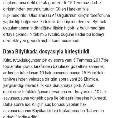
suçlamasına delil olarak gösterildi. 15 Temmuz darbe
girişiminden sorumlu tutulan Gülen Hareketi’yle
ilişkilendirildi. Uluslararası Af Örgütü’nün Kılıç’ın telefonuna
yaptırdığı bağımsız iki teknik bilirkişi incelemesi ByLock
uygulamasının indirildiğine ilişkin hiçbir iz bulunmadığını
ortaya çıkardı. Nitekim Savcılık, bugüne kadar bu iddiayı
destekleyen geçerli hiçbir kanıt sunamadı.
Dava Büyükada dosyasıyla birleştirildi
Kılıç, tutukluluğundan bir ay sonra yani 5 Temmuz 2017’de
toplantıları polis tarafından basılarak gözaltına alınan ve
ardından tutuklanan 10 hak savunucusunun 25 Ekim’deki
tahliyesinden yalnızca bir gün sonra yani 26 Ekim’de,
yargılandığı davada ilk kez duruşmaya çıktı. Ancak
mahkeme tutukluluğunun devamına ve dosyasının 10 hak
savunucusuna yönelik dava ile birleştirilmesine hükmetti.
Daha sonra ise Kılıç’ın suç konusu yapılan hak
savunucularının Büyükada’daki toplantısından “haberinin
olduğu” iddia edildi.