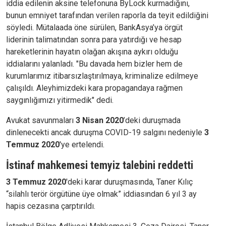
iddia edilenin aksine telefonuna ByLock kurmadığını,
bunun emniyet tarafından verilen raporla da teyit edildiğini
söyledi. Mütalaada öne sürülen, BankAsya’ya örgüt
liderinin talimatından sonra para yatırdığı ve hesap
hareketlerinin hayatın olağan akışına aykırı olduğu
iddialarını yalanladı. "Bu davada hem bizler hem de
kurumlarımız itibarsızlaştırılmaya, kriminalize edilmeye
çalışıldı. Aleyhimizdeki kara propagandaya rağmen
saygınlığımızı yitirmedik" dedi.
Avukat savunmaları
3 Nisan 2020
’deki duruşmada
dinlenecekti ancak duruşma COVID-19 salgını nedeniyle
3
Temmuz 2020
'ye ertelendi.
İstinaf mahkemesi temyiz talebini reddetti
3 Temmuz 2020
'deki karar duruşmasında, Taner Kılıç
“silahlı terör örgütüne üye olmak” iddiasından 6 yıl 3 ay
hapis cezasına çarptırıldı.