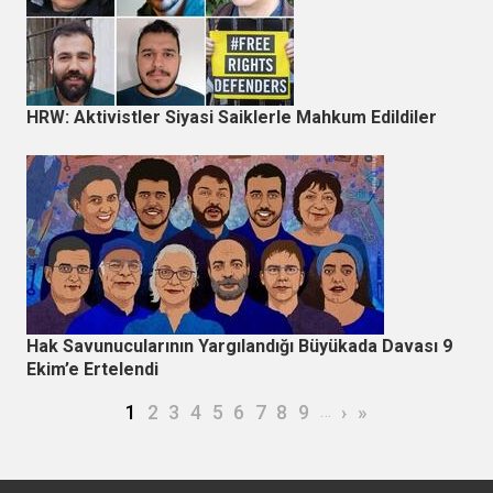
HRW: Aktivistler Siyasi Saiklerle Mahkum Edildiler
Hak Savunucularının Yargılandığı Büyükada Davası 9
Ekim’e Ertelendi
Sayfalama
Şu an kullanılan sayfa
Page
Page
Page
Page
Page
Page
Page
Page
…
Sonraki sayfa
Son sayfa
1
2
3
4
5
6
7
8
9
›
»