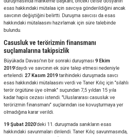
duruşmasında mahkeme başkanı, önceki celse dosyanın
esas hakkındaki mütalaa için savcıya gönderildiğini ancak
savcının değiştiğini belirtti. Duruşma savcısı da esas
hakkındaki mütalaasını hazırlamak için süre talebinde
bulundu.
Casusluk ve terörizmin finansmanı
suçlamalarına takipsizlik
Büyükada Davası’nın bir sonraki duruşması
9 Ekim
2019
'daydı ve savcının ek süre talep etmesi nedeniyle
ertelendi.
27 Kasım 2019
tarihindeki duruşmada savcı
esas hakkındaki mütalaasını verdi ve Taner Kılıç için "silahlı
terör örgütüne üye olmak" suçundan 7,5 yıldan 15 yıla
kadar hapis cezası istendi. "Uluslararası casusluk ve
terörizmin finansmanı" suçlarından ise kovuşturmaya yer
olmadığına karar verildi.
19 Şubat 2020
'deki 11. duruşmada sanıkların esas
hakkındaki savunmaları dinlendi. Taner Kılıç savunmasında,