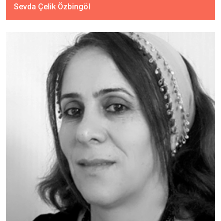
Sevda Çelik Özbingöl