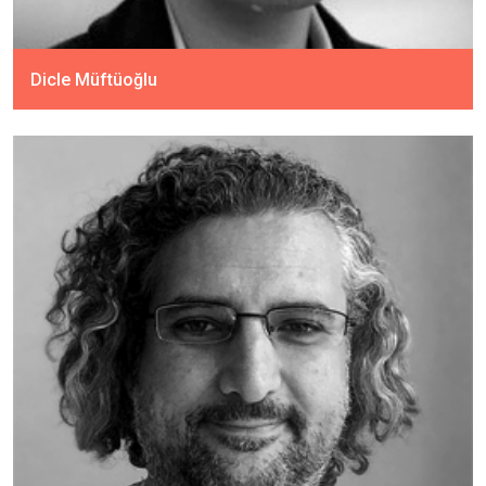
Dicle Müftüoğlu