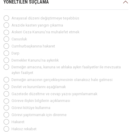
YÖNELTİLEN SUÇLAMA
Anayasal düzeni değiştirmeye teşebbüs
Arazide kasten yangın çıkarma
Askeri Ceza Kanunu'na muhalefet etmek
Casusluk
Cumhurbaşkanına hakaret
Darp
Dernekler Kanunu'na aykırılık
Derneğin amacına, kanuna ve ahlaka aykırı faaliyetler ile mevzuata
aykırı faaliyet
Derneğin amacının gerçekleşmesinin olanaksız hale gelmesi
Devlet ve kurumlarını aşağılamak
Gazetede düzeltme ve cevap yazısı yayımlamamak
Göreve ilişkin bilgilerin açıklanması
Görevi kötüye kullanma
Görevi yaptırmamak için direnme
Hakaret
Haksız rekabet