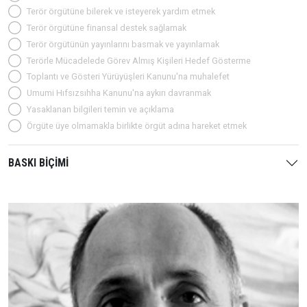
Terör örgütüne bilerek ve isteyerek yardım etmek
Terör örgütüne finansal destek sağlamak
Terör örgütünün yayınlarını basmak ve yayınlamak
Terörle Mücadelede Görev Almış Kişileri Hedef Gösterme
Toplantı ve Gösteri Yürüyüşleri Kanunu'na muhalefet
Umumi Hıfsızsıhha Kanunu'na aykırı davranmak
Yasaklanan bilgileri temin ve açıklama
Örgüte üye olmamakla birlikte örgüt adına hareket etmek
BASKI BİÇİMİ