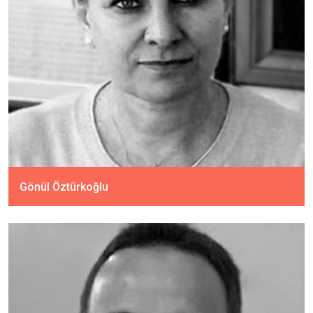
Gönül Öztürkoğlu