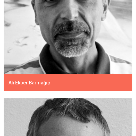
Ali Ekber Barmağıç