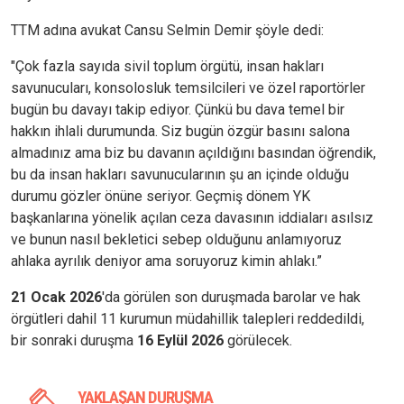
TTM adına avukat Cansu Selmin Demir şöyle dedi:
"Çok fazla sayıda sivil toplum örgütü, insan hakları
savunucuları, konsolosluk temsilcileri ve özel raportörler
bugün bu davayı takip ediyor. Çünkü bu dava temel bir
hakkın ihlali durumunda. Siz bugün özgür basını salona
almadınız ama biz bu davanın açıldığını basından öğrendik,
bu da insan hakları savunucularının şu an içinde olduğu
durumu gözler önüne seriyor. Geçmiş dönem YK
başkanlarına yönelik açılan ceza davasının iddiaları asılsız
ve bunun nasıl bekletici sebep olduğunu anlamıyoruz
ahlaka ayrılık deniyor ama soruyoruz kimin ahlakı.”
21 Ocak 2026
'da görülen son duruşmada barolar ve hak
örgütleri dahil 11 kurumun müdahillik talepleri reddedildi,
bir sonraki duruşma
16 Eylül 2026
görülecek.
YAKLAŞAN DURUŞMA