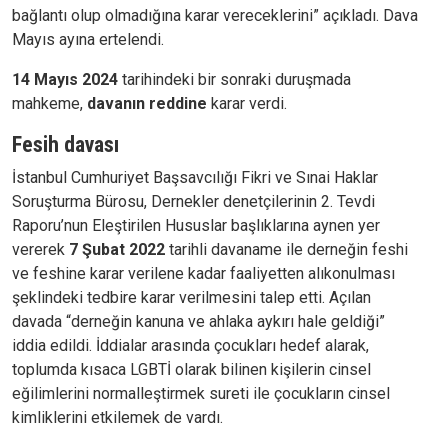
bağlantı olup olmadığına karar vereceklerini” açıkladı. Dava
Mayıs ayına ertelendi.
14 Mayıs 2024
tarihindeki bir sonraki duruşmada
mahkeme,
davanın reddine
karar verdi.
Fesih davası
İstanbul Cumhuriyet Başsavcılığı Fikri ve Sınai Haklar
Soruşturma Bürosu, Dernekler denetçilerinin 2. Tevdi
Raporu’nun Eleştirilen Hususlar başlıklarına aynen yer
vererek
7 Şubat 2022
tarihli davaname ile derneğin feshi
ve feshine karar verilene kadar faaliyetten alıkonulması
şeklindeki tedbire karar verilmesini talep etti. Açılan
davada “derneğin kanuna ve ahlaka aykırı hale geldiği”
iddia edildi. İddialar arasında çocukları hedef alarak,
toplumda kısaca LGBTİ olarak bilinen kişilerin cinsel
eğilimlerini normalleştirmek sureti ile çocukların cinsel
kimliklerini etkilemek de vardı.