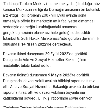
‘Tarlabaşı Toplum Merkezi’ ile sıkı sıkıya bağlı olduğu, söz
konusu Merkezin varlığı ile Derneğin amacının bir bütünlük
arz ettiği, ilgili projenin 2007 yılı Eylül ayında sona
ermesiyle böyle bir merkezin artık faaliyette olmaması
nedeniyle derneğin kurulduğundaki amacının
gerçekleşmesinin olanaksız hale geldiği iddia edildi.
İstanbul 8. Sulh Hukuk Mahkemesi’nde görülen davanın ilk
duruşması
14 Nisan 2022
’de gerçekleşti.
Davanın ikinci duruşması
29 Eylül 2022’
de görüldü.
Duruşmada Aile ve Sosyal Hizmetler Bakanlığı’nın
müdahillik talebi kabul edildi.
Davanın üçüncü duruşması
9 Mayıs 2023
'te görüldü.
Duruşmada, davacı vekili avukatı bilirkişi raporuna itiraz
etti. Aile ve Sosyal Hizmetler Bakanlığı avukatı da bilirkişi
raporuna itiraz etti ve davacı vekilinin beyanlarına
katıldıklarını söyledi. Bilirkişi raporunda şöyle deniyor:
"Tarlabaşı Toplum Merkezi’nin amacı Tarlabaşı’nda