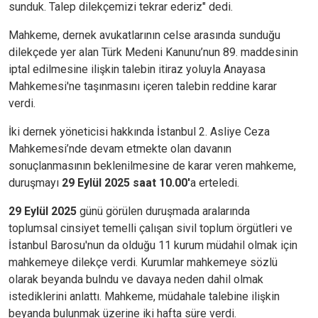
sunduk. Talep dilekçemizi tekrar ederiz" dedi.
Mahkeme, dernek avukatlarının celse arasında sunduğu
dilekçede yer alan Türk Medeni Kanunu’nun 89. maddesinin
iptal edilmesine ilişkin talebin itiraz yoluyla Anayasa
Mahkemesi'ne taşınmasını içeren talebin reddine karar
verdi.
İki dernek yöneticisi hakkında İstanbul 2. Asliye Ceza
Mahkemesi’nde devam etmekte olan davanın
sonuçlanmasının beklenilmesine de karar veren mahkeme,
duruşmayı
29 Eylül 2025 saat 10.00'
a erteledi.
29 Eylül 2025
günü görülen duruşmada aralarında
toplumsal cinsiyet temelli çalışan sivil toplum örgütleri ve
İstanbul Barosu'nun da olduğu 11 kurum müdahil olmak için
mahkemeye dilekçe verdi. Kurumlar mahkemeye sözlü
olarak beyanda bulndu ve davaya neden dahil olmak
istediklerini anlattı. Mahkeme, müdahale talebine ilişkin
beyanda bulunmak üzerine iki hafta süre verdi.