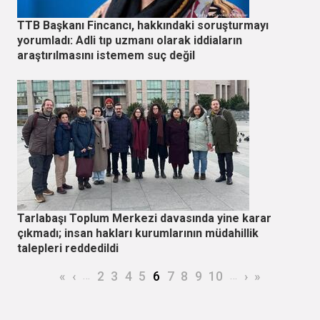
TTB Başkanı Fincancı, hakkındaki soruşturmayı
yorumladı: Adli tıp uzmanı olarak iddiaların
araştırılmasını istemem suç değil
Tarlabaşı Toplum Merkezi davasında yine karar
çıkmadı; insan hakları kurumlarının müdahillik
talepleri reddedildi
Sayfalama
İlk sayfa
Önceki sayfa
…
Page
Page
Page
Page
Şu an kullanılan sayfa
Page
Page
Page
Page
…
Sonraki sayf
Son sayfa
«
‹
2
3
4
5
6
7
8
9
10
›
»