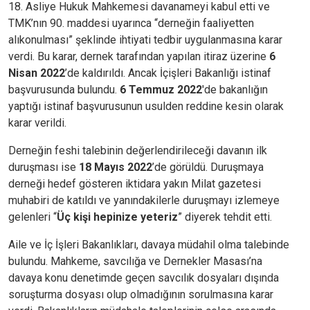
18. Asliye Hukuk Mahkemesi davanameyi kabul etti ve
TMK’nın 90. maddesi uyarınca “derneğin faaliyetten
alıkonulması” şeklinde ihtiyati tedbir uygulanmasına karar
verdi. Bu karar, dernek tarafından yapılan itiraz üzerine
6
Nisan 2022
’de kaldırıldı. Ancak İçişleri Bakanlığı istinaf
başvurusunda bulundu.
6 Temmuz 2022
'de bakanlığın
yaptığı istinaf başvurusunun usulden reddine kesin olarak
karar verildi.
Derneğin feshi talebinin değerlendirileceği davanın ilk
duruşması ise
18 Mayıs 2022
’de görüldü. Duruşmaya
derneği hedef gösteren iktidara yakın Milat gazetesi
muhabiri de katıldı ve yanındakilerle duruşmayı izlemeye
gelenleri “
Üç kişi hepinize yeteriz
” diyerek tehdit etti.
Aile ve İç İşleri Bakanlıkları, davaya müdahil olma talebinde
bulundu. Mahkeme, savcılığa ve Dernekler Masası’na
davaya konu denetimde geçen savcılık dosyaları dışında
soruşturma dosyası olup olmadığının sorulmasına karar