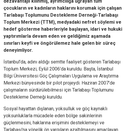
dezavantajlı kılınmış, ayrımcılığa uğrayan tüm
çocukların ve kadınların haklarını korumak için çalışan
Tarlabaşı Toplumunu Destekleme Derneği-Tarlabaşı
Toplum Merkezi (TTM), medyadaki nefret söylemi ve
hedef gösterme haberleriyle başlayan, idari ve hukuki
yaptırımlarla devam eden ve geldiğimiz aşamada
sınırları keyfi ve öngörülemez hale gelen bir süreç
deneyimliyor.
İstanbul’da, adını aldığı semtte faaliyet gösteren Tarlabaşı
Toplum Merkezi, Eylül 2006’da kuruldu. Başta, İstanbul
Bilgi Üniversitesi Göç Çalışmaları Uygulama ve Araştırma
Merkezi bünyesinde bir pilot projeydi. Haziran 2007’de
çalışmaların sürdürülebilmesi için Tarlabaşı Toplumunu
Destekleme Derneği kuruldu.
Sosyal hayattan dışlanan, yoksulluk ve göç kaynaklı
yoksunluklarla mücadele eden bölge sakinlerinin
güçlenmesini, haklarına erişimini desteklemeyi ve
Tarlabaşı'na yönelik ön yargıların azaltılmasını amaçlayan