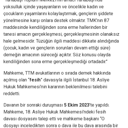
yoksulluk içinde yaşayanların ve öncelikle kadın ve
çocukların yaşamlarını kolaylaştırmak, gençlerin şiddete
yönelmesine karşı onlara destek olmaktır. TMK’nın 87
maddesinde kendiliğinden sona erme hallerinden bir
tanesi amacın gerçekleşmesi, gerçekleşmesinin olanaksız
hale gelmesidir. Tüzüğün ilgili maddesi dikkate alındığında
(çocuk, kadın ve gençlerin sorunları devam ettiği süre)
derneğin amacının süreceği açıktır. Söz konusu olayda
kendiliğinden sona erme gerçekleşmediği ortadadır."
Mahkeme, TTM avukatlarının o sırada dernek hakkında
açılmış olan “
fesih
” davasıyla ilgili İstanbul 18. Asliye
Hukuk Mahkemesi’nin kararının beklenilmesi talebini
reddetti.
Davanın bir sonraki duruşması
5 Ekim 2023
'te yapıldı.
Mahkeme, 18. Asliye Hukuk Mahkemesi'ndeki fesih
davası dosyasını talep etti ve mahkeme başkanı “O
dosyayı inceledikten sonra o dava ile bu dava arasında bir