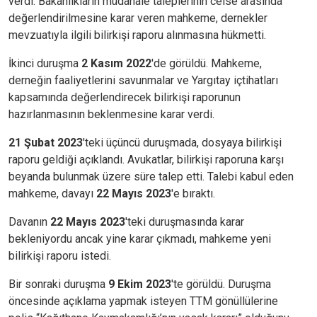
verdi. Bakanlıkların müdahale taleplerinin celse arasında
değerlendirilmesine karar veren mahkeme, dernekler
mevzuatıyla ilgili bilirkişi raporu alınmasına hükmetti.
İkinci duruşma
2 Kasım 2022
'de görüldü. Mahkeme,
derneğin faaliyetlerini savunmalar ve Yargıtay içtihatları
kapsamında değerlendirecek bilirkişi raporunun
hazırlanmasının beklenmesine karar verdi.
21 Şubat 2023
'teki üçüncü duruşmada, dosyaya bilirkişi
raporu geldiği açıklandı. Avukatlar, bilirkişi raporuna karşı
beyanda bulunmak üzere süre talep etti. Talebi kabul eden
mahkeme, davayı
22 Mayıs 2023
'e bıraktı.
Davanın
22 Mayıs 2023
'teki duruşmasında karar
bekleniyordu ancak yine karar çıkmadı, mahkeme yeni
bilirkişi raporu istedi.
Bir sonraki duruşma
9 Ekim 2023
'te görüldü. Duruşma
öncesinde açıklama yapmak isteyen TTM gönüllülerine