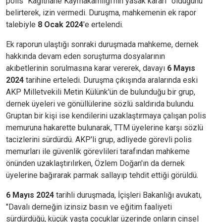
polis “Kağıthane Kaymakamlığı’nın yasak kararı” olduğunu
belirterek, izin vermedi. Duruşma, mahkemenin ek rapor
talebiyle
8 Ocak 2024
'e ertelendi.
Ek raporun ulaştığı sonraki duruşmada mahkeme, dernek
hakkında devam eden soruşturma dosyalarının
akıbetlerinin sorulmasına karar vererek, davayı
6 Mayıs
2024
tarihine erteledi. Duruşma çıkışında aralarında eski
AKP Milletvekili Metin Külünk'ün de bulunduğu bir grup,
dernek üyeleri ve gönüllülerine sözlü saldırıda bulundu.
Gruptan bir kişi ise kendilerini uzaklaştırmaya çalışan polis
memuruna hakarette bulunarak, TTM üyelerine karşı sözlü
tacizlerini sürdürdü. AKP'li grup, adliyede görevli polis
memurları ile güvenlik görevlileri tarafından mahkeme
önünden uzaklaştırılırken, Özlem Doğan'ın da dernek
üyelerine bağırarak parmak sallayıp tehdit ettiği görüldü.
6 Mayıs 2024
tarihli duruşmada,
İçişleri Bakanlığı avukatı,
"Davalı derneğin izinsiz basın ve eğitim faaliyeti
sürdürdüğü, küçük yaşta çocuklar üzerinde onların cinsel