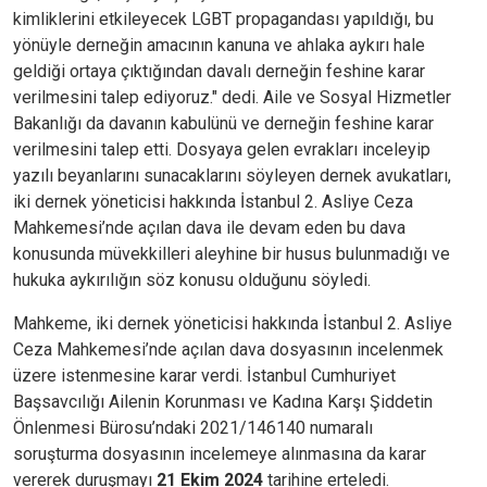
kimliklerini etkileyecek LGBT propagandası yapıldığı, bu
yönüyle derneğin amacının kanuna ve ahlaka aykırı hale
geldiği ortaya çıktığından davalı derneğin feshine karar
verilmesini talep ediyoruz." dedi. Aile ve Sosyal Hizmetler
Bakanlığı da davanın kabulünü ve derneğin feshine karar
verilmesini talep etti. Dosyaya gelen evrakları inceleyip
yazılı beyanlarını sunacaklarını söyleyen dernek avukatları,
iki dernek yöneticisi hakkında İstanbul 2. Asliye Ceza
Mahkemesi’nde açılan dava ile devam eden bu dava
konusunda müvekkilleri aleyhine bir husus bulunmadığı ve
hukuka aykırılığın söz konusu olduğunu söyledi.
Mahkeme, iki dernek yöneticisi hakkında İstanbul 2. Asliye
Ceza Mahkemesi’nde açılan dava dosyasının incelenmek
üzere istenmesine karar verdi. İstanbul Cumhuriyet
Başsavcılığı Ailenin Korunması ve Kadına Karşı Şiddetin
Önlenmesi Bürosu’ndaki 2021/146140 numaralı
soruşturma dosyasının incelemeye alınmasına da karar
vererek duruşmayı
21 Ekim 2024
tarihine erteledi.