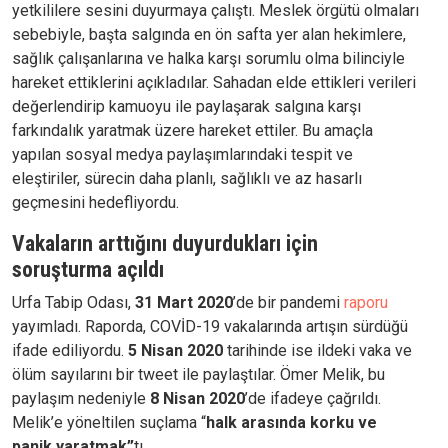
yetkililere sesini duyurmaya çalıştı. Meslek örgütü olmaları
sebebiyle, başta salgında en ön safta yer alan hekimlere,
sağlık çalışanlarına ve halka karşı sorumlu olma bilinciyle
hareket ettiklerini açıkladılar. Sahadan elde ettikleri verileri
değerlendirip kamuoyu ile paylaşarak salgına karşı
farkındalık yaratmak üzere hareket ettiler. Bu amaçla
yapılan sosyal medya paylaşımlarındaki tespit ve
eleştiriler, sürecin daha planlı, sağlıklı ve az hasarlı
geçmesini hedefliyordu.
Vakaların arttığını duyurdukları için
soruşturma açıldı
Urfa Tabip Odası,
31 Mart 2020
’de bir pandemi
raporu
yayımladı. Raporda, COVİD-19 vakalarında artışın sürdüğü
ifade ediliyordu.
5 Nisan 2020
tarihinde ise ildeki vaka ve
ölüm sayılarını bir tweet ile paylaştılar. Ömer Melik, bu
paylaşım nedeniyle
8 Nisan 2020
’de ifadeye çağrıldı.
Melik’e yöneltilen suçlama “
halk arasında korku ve
panik yaratmak”
tı.