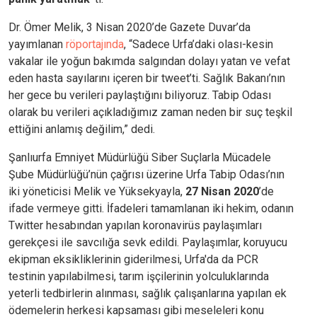
Dr. Ömer Melik, 3 Nisan 2020’de Gazete Duvar’da
yayımlanan
röportajında
, “Sadece Urfa’daki olası-kesin
vakalar ile yoğun bakımda salgından dolayı yatan ve vefat
eden hasta sayılarını içeren bir tweet’ti. Sağlık Bakanı’nın
her gece bu verileri paylaştığını biliyoruz. Tabip Odası
olarak bu verileri açıkladığımız zaman neden bir suç teşkil
ettiğini anlamış değilim,” dedi.
Şanlıurfa Emniyet Müdürlüğü Siber Suçlarla Mücadele
Şube Müdürlüğü’nün çağrısı üzerine Urfa Tabip Odası’nın
iki yöneticisi Melik ve Yüksekyayla,
27 Nisan 2020
’de
ifade vermeye gitti. İfadeleri tamamlanan iki hekim, odanın
Twitter hesabından yapılan koronavirüs paylaşımları
gerekçesi ile savcılığa sevk edildi. Paylaşımlar, koruyucu
ekipman eksikliklerinin giderilmesi, Urfa'da da PCR
testinin yapılabilmesi, tarım işçilerinin yolculuklarında
yeterli tedbirlerin alınması, sağlık çalışanlarına yapılan ek
ödemelerin herkesi kapsaması gibi meseleleri konu