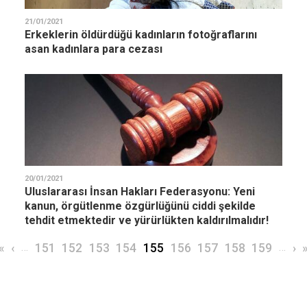
21/01/2021
Erkeklerin öldürdüğü kadınların fotoğraflarını
asan kadınlara para cezası
20/01/2021
Uluslararası İnsan Hakları Federasyonu: Yeni
kanun, örgütlenme özgürlüğünü ciddi şekilde
tehdit etmektedir ve yürürlükten kaldırılmalıdır!
Sayfalama
İlk sayfa
Önceki sayfa
…
Page
Page
Page
Page
Şu an kullanılan sayfa
Page
Page
Page
Page
…
So
«
‹
151
152
153
154
155
156
157
158
159
›