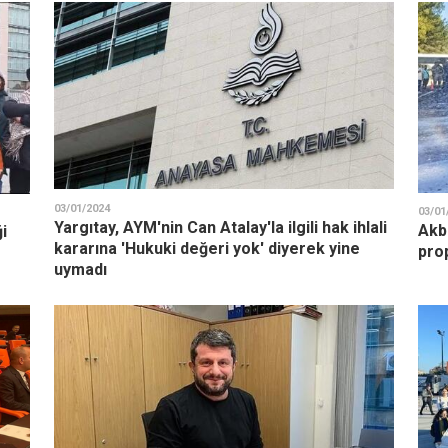
03/01/2024
03/01
Yargıtay, AYM'nin Can Atalay'la ilgili hak ihlali
Akb
i
kararına 'Hukuki değeri yok' diyerek yine
pro
uymadı