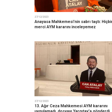
27/12/2023
Anayasa Mahkemesi’nin sabrı taştı: Hiçbi
merci AYM kararını inceleyemez
27/12/2023
13. Ağır Ceza Mahkemesi AYM kararını
uygulamadı, dosyayı Yargıtay'a gönderdi