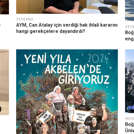
27/12/2023
AYM, Can Atalay için verdiği hak ihlali kararını
r
27/12
hangi gerekçelere dayandırdı?
Boğ
eng
26/12
Boğ
Üni