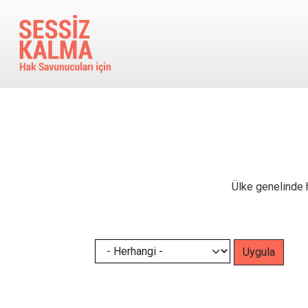
Ana içeriğe atla
Ülke genelinde h