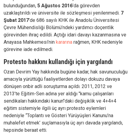
bulunduğundan,
5 Ağustos 2016
’da görevden
uzaklaştırıldı ve üniversite ile sözleşmesi yenilenmedi.
7
Şubat 2017
’de 686 sayılı KHK ile Anadolu Üniversitesi
Çevre Mühendisliği Bölümü’ndeki yardımcı doçentlik
görevinden ihraç edildi. Açtığı idari davayı kazanmasına ve
Anayasa Mahkemesi’nin
kararına
rağmen, KHK nedeniyle
görevine iade edilmedi.
Protesto hakkını kullandığı için yargılandı
Ozan Devrim Yay hakkında bugüne kadar, hak savunuculuğu
amacıyla yürüttüğü faaliyetlerden dolayı dokuzu davaya
dönüşen onbir adli soruşturma açıldı. 2011, 2012 ve
2013’te Eğitim-Sen adına yer aldığı "kamu çalışanları
sendikaları hakkındaki kanun"daki değişiklik ve 4+4+4
eğitim sistemiyle ilgili üç ayrı protesto eylemleri
nedeniyle “Toplantı ve Gösteri Yürüyüşleri Kanunu’na
muhalefet etmek’ suçlamasıyla üç ayrı davada yargılandı,
hepsinde beraat etti.