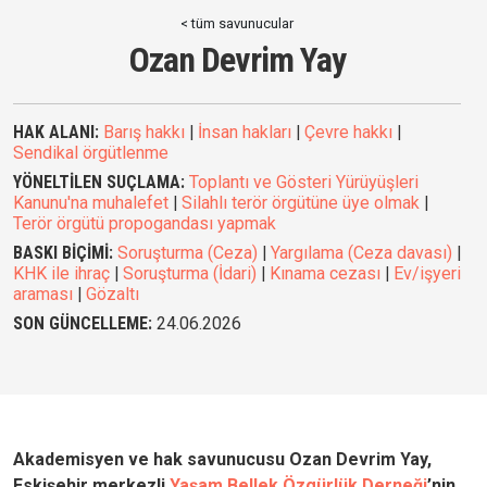
< tüm savunucular
Ozan Devrim Yay
HAK ALANI:
Barış hakkı
|
İnsan hakları
|
Çevre hakkı
|
Sendikal örgütlenme
YÖNELTİLEN SUÇLAMA:
Toplantı ve Gösteri Yürüyüşleri
Kanunu'na muhalefet
|
Silahlı terör örgütüne üye olmak
|
Terör örgütü propogandası yapmak
BASKI BİÇİMİ:
Soruşturma (Ceza)
|
Yargılama (Ceza davası)
|
KHK ile ihraç
|
Soruşturma (İdari)
|
Kınama cezası
|
Ev/işyeri
araması
|
Gözaltı
SON GÜNCELLEME:
24.06.2026
Akademisyen ve hak savunucusu Ozan Devrim Yay,
Eskişehir merkezli
Yaşam Bellek Özgürlük Derneği
’nin