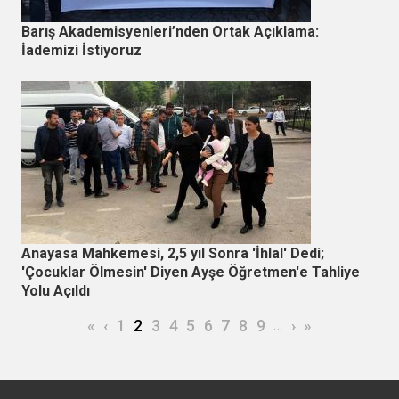
Barış Akademisyenleri’nden Ortak Açıklama:
İademizi İstiyoruz
Anayasa Mahkemesi, 2,5 yıl Sonra 'İhlal' Dedi;
'Çocuklar Ölmesin' Diyen Ayşe Öğretmen'e Tahliye
Yolu Açıldı
Sayfalama
İlk sayfa
Önceki sayfa
Page
Şu an kullanılan sayfa
Page
Page
Page
Page
Page
Page
Page
…
Sonraki sayfa
Son sayfa
«
‹
1
2
3
4
5
6
7
8
9
›
»