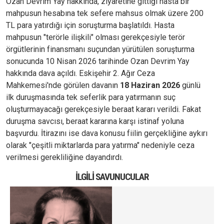
Ozan Devrim Yay hakkında, ziyaretine gittiği hasta bir
mahpusun hesabına tek sefere mahsus olmak üzere 200
TL para yatırdığı için soruşturma başlatıldı. Hasta
mahpusun "terörle ilişkili" olması gerekçesiyle terör
örgütlerinin finansmanı suçundan yürütülen soruşturma
sonucunda 10 Nisan 2026 tarihinde Ozan Devrim Yay
hakkında dava açıldı. Eskişehir 2. Ağır Ceza
Mahkemesi'nde görülen davanın
18 Haziran 2026
günlü
ilk duruşmasında tek seferlik para yatırmanın suç
oluşturmayacağı gerekçesiyle beraat kararı verildi. Fakat
duruşma savcısı, beraat kararına karşı istinaf yoluna
başvurdu. İtirazını ise dava konusu fiilin gerçekliğine aykırı
olarak "çeşitli miktarlarda para yatırma" nedeniyle ceza
verilmesi gerekliliğine dayandırdı.
İLGILI SAVUNUCULAR