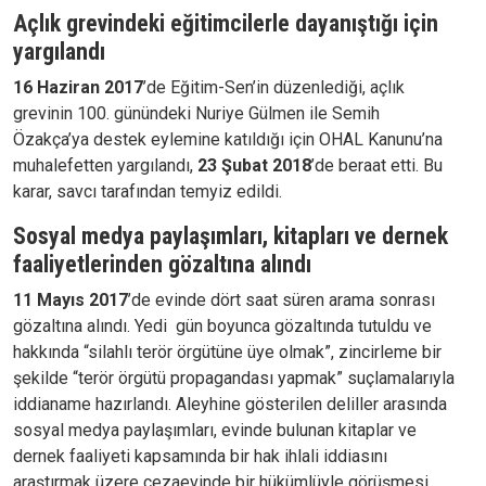
Açlık grevindeki eğitimcilerle dayanıştığı için
yargılandı
16 Haziran 2017
’de Eğitim-Sen’in düzenlediği, açlık
grevinin 100. günündeki Nuriye Gülmen ile Semih
Özakça’ya destek eylemine katıldığı için OHAL Kanunu’na
muhalefetten yargılandı,
23 Şubat 2018
’de beraat etti. Bu
karar, savcı tarafından temyiz edildi.
Sosyal medya paylaşımları, kitapları ve dernek
faaliyetlerinden gözaltına alındı
11 Mayıs 2017
’de evinde dört saat süren arama sonrası
gözaltına alındı. Yedi gün boyunca gözaltında tutuldu ve
hakkında “silahlı terör örgütüne üye olmak”, zincirleme bir
şekilde “terör örgütü propagandası yapmak” suçlamalarıyla
iddianame hazırlandı. Aleyhine gösterilen deliller arasında
sosyal medya paylaşımları, evinde bulunan kitaplar ve
dernek faaliyeti kapsamında bir hak ihlali iddiasını
araştırmak üzere cezaevinde bir hükümlüyle görüşmesi