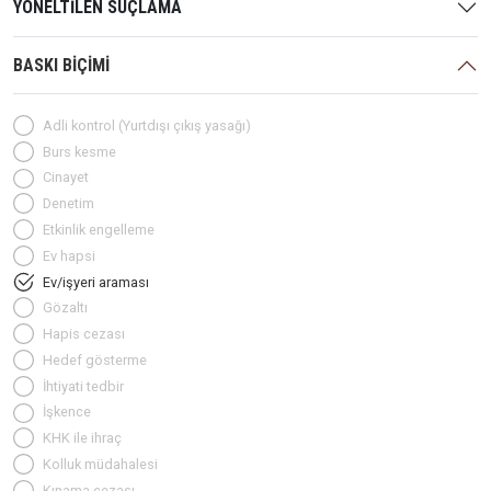
YÖNELTİLEN SUÇLAMA
BASKI BİÇİMİ
Adli kontrol (Yurtdışı çıkış yasağı)
Burs kesme
Cinayet
Denetim
Etkinlik engelleme
Ev hapsi
Ev/işyeri araması
Gözaltı
Hapis cezası
Hedef gösterme
İhtiyati tedbir
İşkence
KHK ile ihraç
Kolluk müdahalesi
Kınama cezası