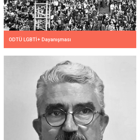
ODTÜ LGBTİ+ Dayanışması