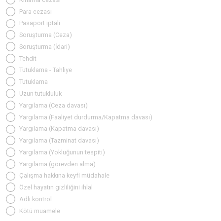
Para cezası
Pasaport iptali
Soruşturma (Ceza)
Soruşturma (İdari)
Tehdit
Tutuklama - Tahliye
Tutuklama
Uzun tutukluluk
Yargılama (Ceza davası)
Yargılama (Faaliyet durdurma/Kapatma davası)
Yargılama (Kapatma davası)
Yargılama (Tazminat davası)
Yargılama (Yokluğunun tespiti)
Yargılama (görevden alma)
Çalışma hakkına keyfi müdahale
Özel hayatın gizliliğini ihlal
Adli kontrol
Kötü muamele